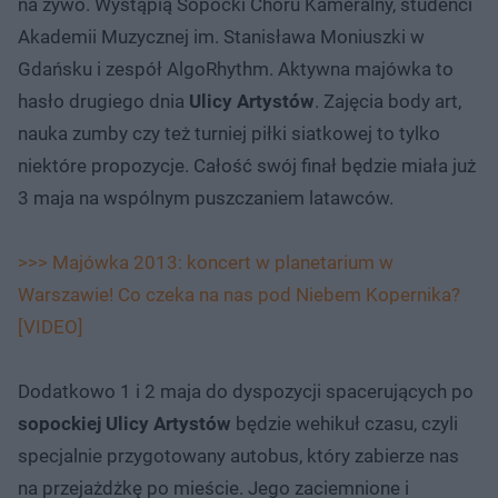
na żywo. Wystąpią Sopocki Chóru Kameralny, studenci
Akademii Muzycznej im. Stanisława Moniuszki w
Gdańsku i zespół AlgoRhythm. Aktywna majówka to
hasło drugiego dnia
Ulicy Artystów
. Zajęcia body art,
nauka zumby czy też turniej piłki siatkowej to tylko
niektóre propozycje. Całość swój finał będzie miała już
3 maja na wspólnym puszczaniem latawców.
>>> Majówka 2013: koncert w planetarium w
Warszawie! Co czeka na nas pod Niebem Kopernika?
[VIDEO]
Dodatkowo 1 i 2 maja do dyspozycji spacerujących po
sopockiej Ulicy Artystów
będzie wehikuł czasu, czyli
specjalnie przygotowany autobus, który zabierze nas
na przejażdżkę po mieście. Jego zaciemnione i