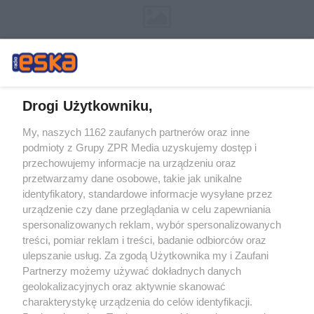
Drogi Użytkowniku,
My, naszych 1162 zaufanych partnerów oraz inne
Żaden utwór zamieszczony w serwisie nie może być powielany i
podmioty z Grupy ZPR Media uzyskujemy dostęp i
rozpowszechniany lub dalej rozpowszechniany w jakikolwiek sposób (w
tym także elektroniczny lub mechaniczny) na jakimkolwiek polu
przechowujemy informacje na urządzeniu oraz
eksploatacji w jakiejkolwiek formie, włącznie z umieszczaniem w Internecie
przetwarzamy dane osobowe, takie jak unikalne
bez pisemnej zgody właściciela praw. Jakiekolwiek użycie lub
wykorzystanie utworów w całości lub w części z naruszeniem prawa, tzn.
identyfikatory, standardowe informacje wysyłane przez
bez właściwej zgody, jest zabronione pod groźbą kary i może być ścigane
urządzenie czy dane przeglądania w celu zapewniania
prawnie.
spersonalizowanych reklam, wybór spersonalizowanych
treści, pomiar reklam i treści, badanie odbiorców oraz
ulepszanie usług. Za zgodą Użytkownika my i Zaufani
Partnerzy możemy używać dokładnych danych
geolokalizacyjnych oraz aktywnie skanować
charakterystykę urządzenia do celów identyfikacji.