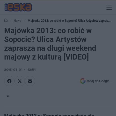
News
Majówka 2013: co robić w Sopocie? Ulica Artystów zaprasza
na długi weekend majowy z kulturą [VIDEO]
Majówka 2013: co robić w
Sopocie? Ulica Artystów
zaprasza na długi weekend
majowy z kulturą [VIDEO]
2013-05-01
12:51
Dodaj do Google
Majówka 2013 w Sopocie zapowiada się