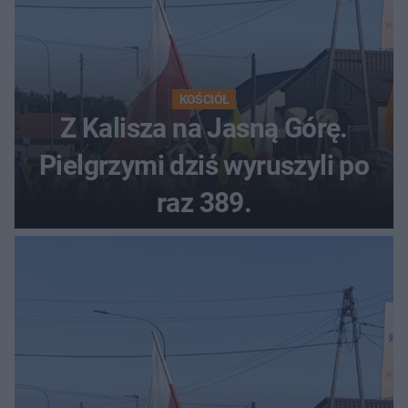
KOŚCIÓŁ
Z Kalisza na Jasną Górę.
Pielgrzymi dziś wyruszyli po
raz 389.