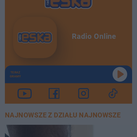
Radio Online
TERAZ
GRAMY
NAJNOWSZE Z DZIAŁU NAJNOWSZE