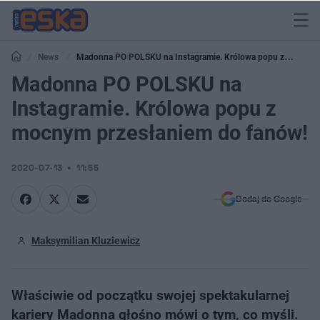
News
Madonna PO POLSKU na Instagramie. Królowa popu z
mocnym przesłaniem do fanów!
Madonna PO POLSKU na
Instagramie. Królowa popu z
mocnym przesłaniem do fanów!
2020-07-13
11:55
Dodaj do Google
Maksymilian Kluziewicz
Właściwie od początku swojej spektakularnej
kariery Madonna głośno mówi o tym, co myśli.