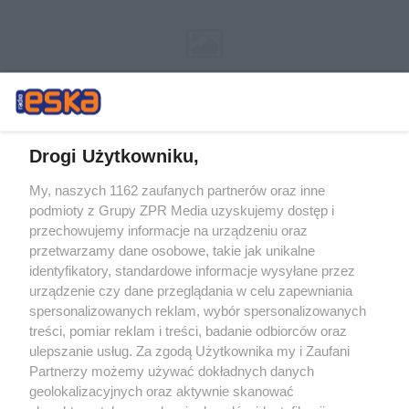
Drogi Użytkowniku,
My, naszych 1162 zaufanych partnerów oraz inne
Żaden utwór zamieszczony w serwisie nie może być powielany i
podmioty z Grupy ZPR Media uzyskujemy dostęp i
rozpowszechniany lub dalej rozpowszechniany w jakikolwiek sposób (w
tym także elektroniczny lub mechaniczny) na jakimkolwiek polu
przechowujemy informacje na urządzeniu oraz
eksploatacji w jakiejkolwiek formie, włącznie z umieszczaniem w
przetwarzamy dane osobowe, takie jak unikalne
Internecie bez pisemnej zgody właściciela praw. Jakiekolwiek użycie lub
identyfikatory, standardowe informacje wysyłane przez
wykorzystanie utworów w całości lub w części z naruszeniem prawa,
tzn. bez właściwej zgody, jest zabronione pod groźbą kary i może być
urządzenie czy dane przeglądania w celu zapewniania
ścigane prawnie.
spersonalizowanych reklam, wybór spersonalizowanych
treści, pomiar reklam i treści, badanie odbiorców oraz
ulepszanie usług. Za zgodą Użytkownika my i Zaufani
Partnerzy możemy używać dokładnych danych
geolokalizacyjnych oraz aktywnie skanować