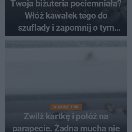
Twoja biżuteria pociemniała?
Włóż kawałek tego do
szuflady i zapomnij o tym
problemie. Sposób na
pociemniałą biżuterię
DOMOWE TRIKI
Zwilż kartkę i połóż na
parapecie. Żadna mucha nie