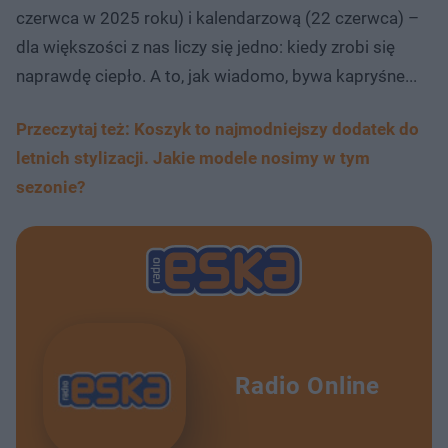
czerwca w 2025 roku) i kalendarzową (22 czerwca) –
dla większości z nas liczy się jedno: kiedy zrobi się
naprawdę ciepło. A to, jak wiadomo, bywa kapryśne...
Przeczytaj też: Koszyk to najmodniejszy dodatek do
letnich stylizacji. Jakie modele nosimy w tym
sezonie?
Radio Online