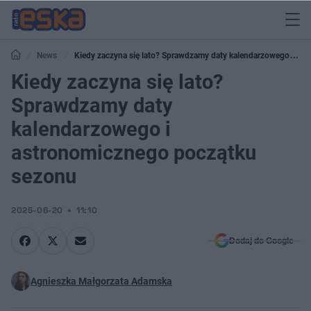
News
Kiedy zaczyna się lato? Sprawdzamy daty kalendarzowego i
astronomicznego początku sezonu
Kiedy zaczyna się lato?
Sprawdzamy daty
kalendarzowego i
astronomicznego początku
sezonu
2025-06-20
11:10
Dodaj do Google
Agnieszka Małgorzata Adamska