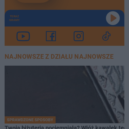
TERAZ
GRAMY
NAJNOWSZE Z DZIAŁU NAJNOWSZE
SPRAWDZONE SPOSOBY
Twoja biżuteria pociemniała? Włóż kawałek tego