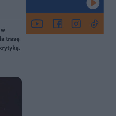
 w
a trasę
krytyką.