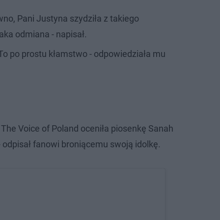
no, Pani Justyna szydziła z takiego
taka odmiana - napisał.
. To po prostu kłamstwo - odpowiedziała mu
W The Voice of Poland oceniła piosenkę Sanah
- odpisał fanowi broniącemu swoją idolkę.