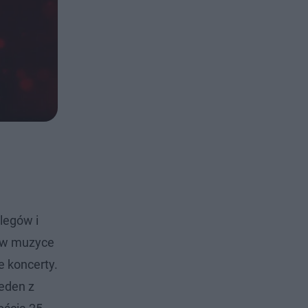
legów i
y w muzyce
e koncerty.
Jeden z