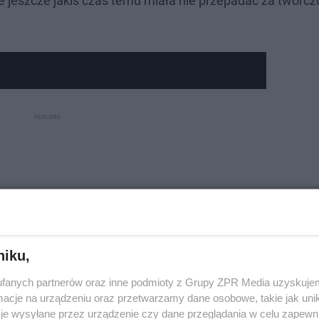
e jeszcze jakiś czas temu miała nie przepadać za twórcz
niku,
fanych partnerów oraz inne podmioty z Grupy ZPR Media uzyskujem
cje na urządzeniu oraz przetwarzamy dane osobowe, takie jak unika
je wysyłane przez urządzenie czy dane przeglądania w celu zapewn