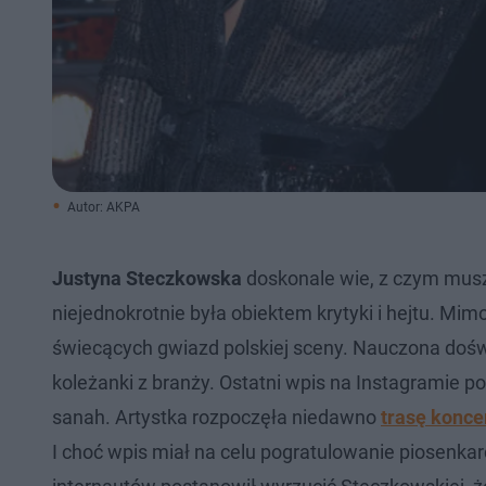
Autor: AKPA
Justyna Steczkowska
doskonale wie, z czym musz
niejednokrotnie była obiektem krytyki i hejtu. Mimo 
świecących gwiazd polskiej sceny. Nauczona dośw
koleżanki z branży. Ostatni wpis na Instagramie
sanah. Artystka rozpoczęła niedawno
trasę konce
I choć wpis miał na celu pogratulowanie piosenkarc