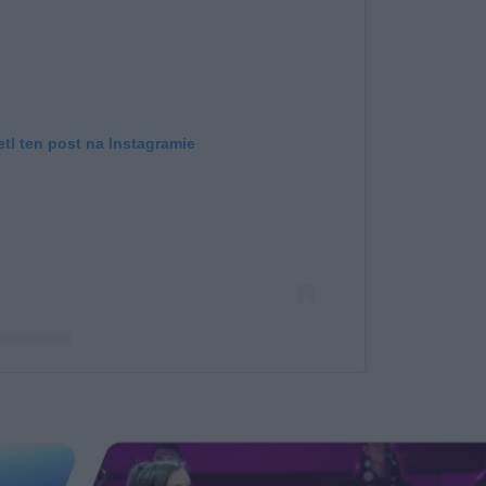
tl ten post na Instagramie
z Justyna Steczkowska (@justynasteczkowska)