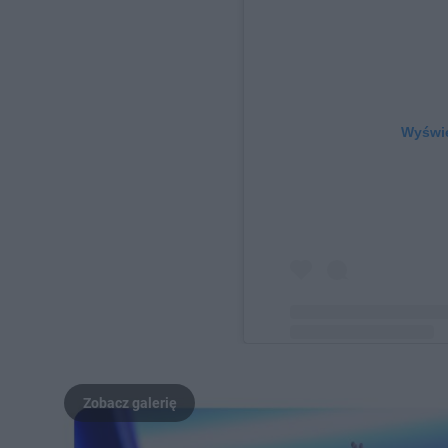
Wyświe
Post udostępniony prze