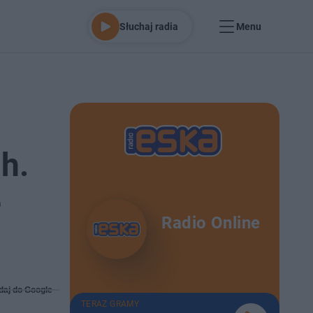
Słuchaj radia
Menu
h.
e
Radio Online
daj do Google
TERAZ GRAMY