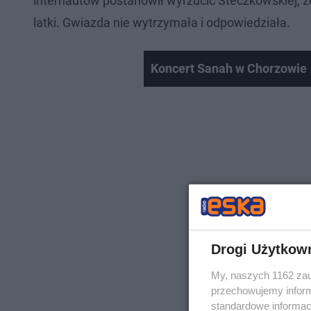
internautów postanowił wyrzucić Steczkowskiej, ż
latki. Gwiazda nie wytrzymała i odpowiedziała.
Koncert Sanah w Chorzowie
Drogi Użytkow
My, naszych 1162 zau
przechowujemy informa
standardowe informac