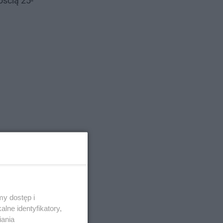
ością 25-
y dostęp i
lne identyfikatory,
iania