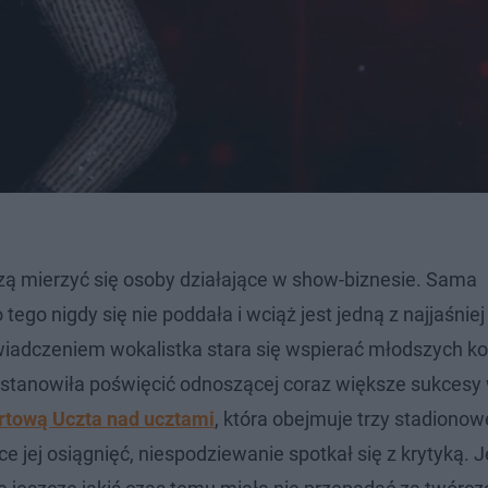
ą mierzyć się osoby działające w show-biznesie. Sama
tego nigdy się nie poddała i wciąż jest jedną z najjaśniej
iadczeniem wokalistka stara się wspierać młodszych ko
 postanowiła poświęcić odnoszącej coraz większe sukces
rtową Uczta nad ucztami
, która obejmuje trzy stadionow
e jej osiągnięć, niespodziewanie spotkał się z krytyką. 