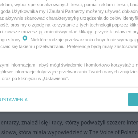
klam, wybór spersonalizowanych treści, pomiar reklam i treści, bad
 zgodą Użytkownika my i Zaufani Partnerzy możemy używać dokład
az aktywnie skanować charakterystykę urządzenia do celów identyfi
ść, prosimy o zgodę na korzystanie z tych technologii poprzez klikn
ością się nie spodziewała. Wokalistka zamieściła na In
a i zawsze możesz ją zmienić/wycofać klikając przycisk ustawień pr
ukcesów.
ogu strony
. Niektóre rodzaje przetwarzania danych nie wymagaj
iwić się takiemu przetwarzaniu. Preferencje będą miały zastosowanie
aczyć fragmenty pierwszego koncertu Sanah
ucztami". Jak wiecie nie pierwszy jej koncert,
szymi informacjami, abyś mógł świadomie i komfortowo korzystać z
gółowe informacje dotyczące przetwarzania Twoich danych znajdzi
ielka trasa. Ważny moment dla każdego
s
oraz po kliknięciu w „Ustawienia”.
powodzenia, "Nasz Kwiatuszku". Śpiewaj nam
obrze. Z całego serca życzę Ci powodzenia i
USTAWIENIA
ci Twoich wspaniałych fanów - napisała.
arzy, znaleźli się i tacy, którzy podważyli szczere inte
 słowa, która miała wypowiedzieć w The Voice of Poland