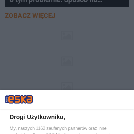
pociemniałą biżuterię
ZOBACZ WIĘCEJ
Drogi Użytkowniku,
My, naszych 1162 zaufanych partnerów oraz inne