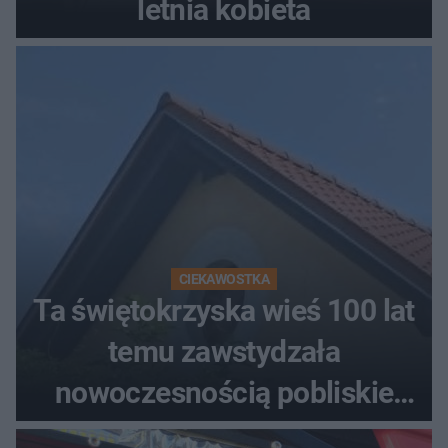
letnia kobieta
CIEKAWOSTKA
Ta świętokrzyska wieś 100 lat
temu zawstydzała
nowoczesnością pobliskie
miasta. Prąd, telefon i