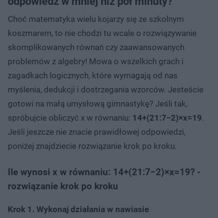
odpowiedź w mniej niż pół minuty?
Choć matematyka wielu kojarzy się ze szkolnym
koszmarem, to nie chodzi tu wcale o rozwiązywanie
skomplikowanych równań czy zaawansowanych
problemów z algebry! Mowa o wszelkich grach i
zagadkach logicznych, które wymagają od nas
myślenia, dedukcji i dostrzegania wzorców. Jesteście
gotowi na małą umysłową gimnastykę? Jeśli tak,
spróbujcie obliczyć x w równaniu:
14+(21:7−2)×x=19
.
Jeśli jeszcze nie znacie prawidłowej odpowiedzi,
poniżej znajdziecie rozwiązanie krok po kroku.
Ile wynosi x w równaniu: 14+(21:7−2)×x=19? -
rozwiązanie krok po kroku
Krok 1. Wykonaj działania w nawiasie