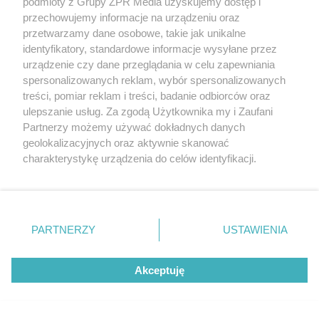
podmioty z Grupy ZPR Media uzyskujemy dostęp i
przechowujemy informacje na urządzeniu oraz
przetwarzamy dane osobowe, takie jak unikalne
identyfikatory, standardowe informacje wysyłane przez
urządzenie czy dane przeglądania w celu zapewniania
spersonalizowanych reklam, wybór spersonalizowanych
treści, pomiar reklam i treści, badanie odbiorców oraz
ulepszanie usług. Za zgodą Użytkownika my i Zaufani
Partnerzy możemy używać dokładnych danych
Żaden utwór zamieszczony w serwisie nie może być powielany i
geolokalizacyjnych oraz aktywnie skanować
rozpowszechniany lub dalej rozpowszechniany w jakikolwiek sposób (w
tym także elektroniczny lub mechaniczny) na jakimkolwiek polu
charakterystykę urządzenia do celów identyfikacji.
eksploatacji w jakiejkolwiek formie, włącznie z umieszczaniem w
Ponieważ cenimy Twoją prywatność, prosimy o zgodę na
Internecie bez pisemnej zgody właściciela praw. Jakiekolwiek użycie lub
wykorzystanie utworów w całości lub w części z naruszeniem prawa,
korzystanie z tych technologii poprzez kliknięcie
tzn. bez właściwej zgody, jest zabronione pod groźbą kary i może być
„Akceptuję”. Zgoda jest dobrowolna i zawsze możesz ją
ścigane prawnie.
zmienić/wycofać klikając przycisk ustawień prywatności
PARTNERZY
USTAWIENIA
znajdujący się w lewym dolnym rogu strony
. Niektóre
rodzaje przetwarzania danych nie wymagają zgody
Akceptuję
użytkownika, ale masz prawo sprzeciwić się takiemu
przetwarzaniu. Preferencje będą miały zastosowanie tylko
na tej witrynie.
O nas