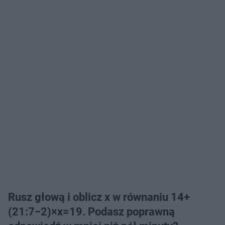
Rusz głową i oblicz x w równaniu 14+
(21:7−2)×x=19. Podasz poprawną