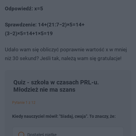
Odpowiedź: x=5​
Sprawdzenie: 14+(21:7−2)×5=14+
(3−2)×5=14+1×5=19
Udało wam się obliczyć poprawnie wartość x w mniej
niż 30 sekund? Jeśli tak, należą wam się gratulacje!
Quiz - szkoła w czasach PRL-u.
Młodzież nie ma szans
Pytanie 1 z 12
Kiedy nauczyciel mówił: "Siadaj, cwaja". To znaczy, że:
Dostałeś piątkę