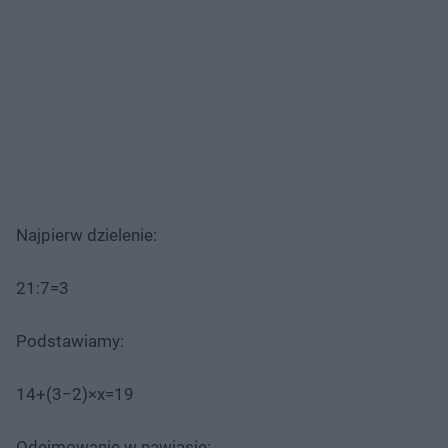
Najpierw dzielenie:
21:7=3
Podstawiamy:
14+(3−2)×x=19
Odejmowanie w nawiasie: