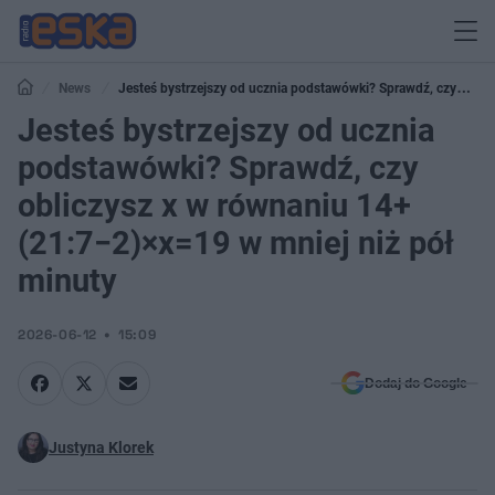
News
Jesteś bystrzejszy od ucznia podstawówki? Sprawdź, czy
obliczysz x w równaniu 14+(21:7−2)×x=19 w mniej niż pół minuty
Jesteś bystrzejszy od ucznia
podstawówki? Sprawdź, czy
obliczysz x w równaniu 14+
(21:7−2)×x=19 w mniej niż pół
minuty
2026-06-12
15:09
Dodaj do Google
Justyna Klorek