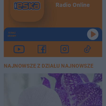
Radio Online
TERAZ
GRAMY
NAJNOWSZE Z DZIAŁU NAJNOWSZE