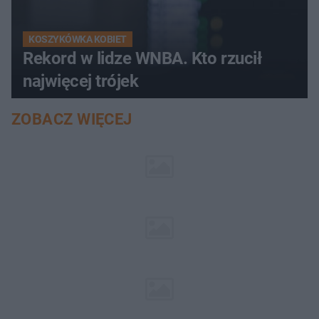
KOSZYKÓWKA KOBIET
Rekord w lidze WNBA. Kto rzucił
najwięcej trójek
ZOBACZ WIĘCEJ