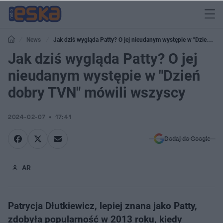
News
Jak dziś wygląda Patty? O jej nieudanym występie w "Dzień
dobry TVN" mówili wszyscy
Jak dziś wygląda Patty? O jej
nieudanym występie w "Dzień
dobry TVN" mówili wszyscy
2024-02-07
17:41
Dodaj do Google
AR
Patrycja Dłutkiewicz, lepiej znana jako Patty,
zdobyła popularność w 2013 roku, kiedy