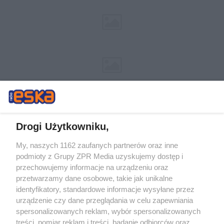
Drogi Użytkowniku,
My, naszych 1162 zaufanych partnerów oraz inne
Żaden utwór zamieszczony w serwisie nie może być powielany i
podmioty z Grupy ZPR Media uzyskujemy dostęp i
rozpowszechniany lub dalej rozpowszechniany w jakikolwiek sposób (w
przechowujemy informacje na urządzeniu oraz
tym także elektroniczny lub mechaniczny) na jakimkolwiek polu
eksploatacji w jakiejkolwiek formie, włącznie z umieszczaniem w
przetwarzamy dane osobowe, takie jak unikalne
Internecie bez pisemnej zgody właściciela praw. Jakiekolwiek użycie lub
identyfikatory, standardowe informacje wysyłane przez
wykorzystanie utworów w całości lub w części z naruszeniem prawa,
tzn. bez właściwej zgody, jest zabronione pod groźbą kary i może być
urządzenie czy dane przeglądania w celu zapewniania
ścigane prawnie.
spersonalizowanych reklam, wybór spersonalizowanych
treści, pomiar reklam i treści, badanie odbiorców oraz