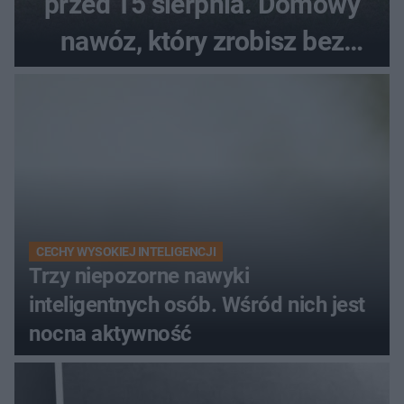
przed 15 sierpnia. Domowy
nawóz, który zrobisz bez
wydawania pieniędzy
CECHY WYSOKIEJ INTELIGENCJI
Trzy niepozorne nawyki
inteligentnych osób. Wśród nich jest
nocna aktywność