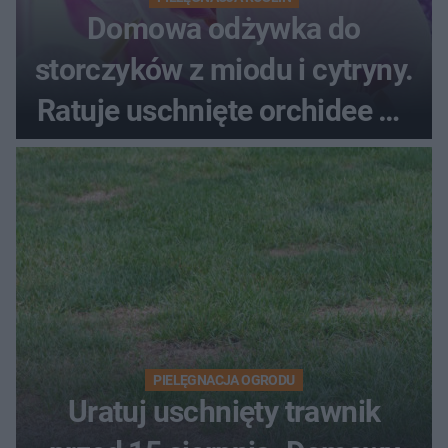
Domowa odżywka do
storczyków z miodu i cytryny.
Ratuje uschnięte orchidee po
upałach
PIELĘGNACJA OGRODU
Uratuj uschnięty trawnik