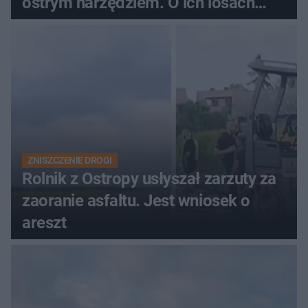
ostrym narzędziem. O ich losach
zdecyduje sąd rodzinny
ZNISZCZENIE DROGI
Rolnik z Ostropy usłyszał zarzuty za
zaoranie asfaltu. Jest wniosek o
areszt