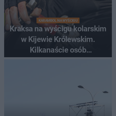
KARAMBOL NA WYŚCIGU
Kraksa na wyścigu kolarskim
w Kijewie Królewskim.
Kilkanaście osób
poszkodowanych, lądował
śmigłowiec LPR