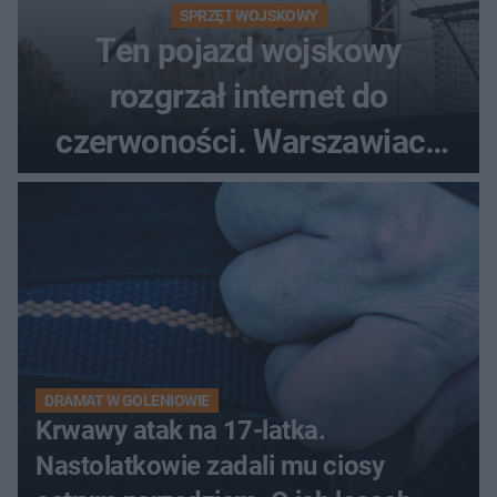
SPRZĘT WOJSKOWY
Ten pojazd wojskowy
rozgrzał internet do
czerwoności. Warszawiacy
pytali, czy to Mad Max!
DRAMAT W GOLENIOWIE
Krwawy atak na 17-latka.
Nastolatkowie zadali mu ciosy