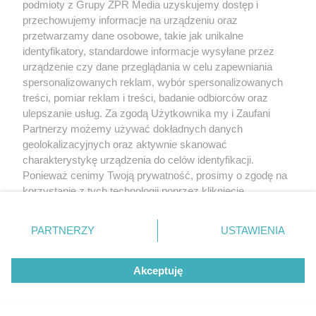
podmioty z Grupy ZPR Media uzyskujemy dostęp i
ALARM NA BIAŁOŁĘCE
przechowujemy informacje na urządzeniu oraz
Gruźlica w warszawskim
przetwarzamy dane osobowe, takie jak unikalne
identyfikatory, standardowe informacje wysyłane przez
przedszkolu. Kolejne dzieci
urządzenie czy dane przeglądania w celu zapewniania
przechodzą badania
spersonalizowanych reklam, wybór spersonalizowanych
treści, pomiar reklam i treści, badanie odbiorców oraz
ulepszanie usług. Za zgodą Użytkownika my i Zaufani
Partnerzy możemy używać dokładnych danych
geolokalizacyjnych oraz aktywnie skanować
charakterystykę urządzenia do celów identyfikacji.
Ponieważ cenimy Twoją prywatność, prosimy o zgodę na
korzystanie z tych technologii poprzez kliknięcie
„Akceptuję”. Zgoda jest dobrowolna i zawsze możesz ją
zmienić/wycofać klikając przycisk ustawień prywatności
PARTNERZY
USTAWIENIA
znajdujący się w lewym dolnym rogu strony
. Niektóre
CO TAM SIĘ WYDARZYŁO?
rodzaje przetwarzania danych nie wymagają zgody
Brutalny atak przed Złotymi
Akceptuję
użytkownika, ale masz prawo sprzeciwić się takiemu
przetwarzaniu. Preferencje będą miały zastosowanie tylko
Tarasami. Młody mężczyzna
na tej witrynie.