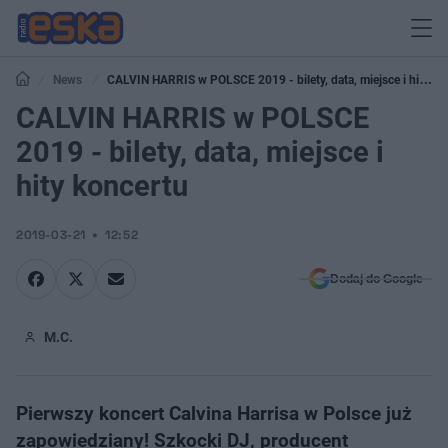
News
CALVIN HARRIS w POLSCE 2019 - bilety, data, miejsce i hity
koncertu
CALVIN HARRIS w POLSCE
2019 - bilety, data, miejsce i
hity koncertu
2019-03-21
12:52
Dodaj do Google
M.C.
Pierwszy koncert Calvina Harrisa w Polsce już
zapowiedziany! Szkocki DJ, producent