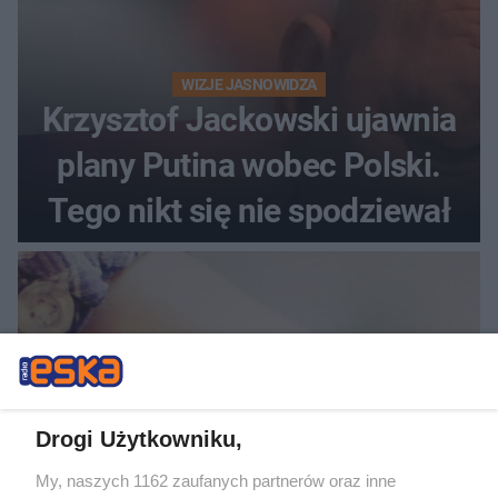
WIZJE JASNOWIDZA
Krzysztof Jackowski ujawnia
plany Putina wobec Polski.
Tego nikt się nie spodziewał
Drogi Użytkowniku,
My, naszych 1162 zaufanych partnerów oraz inne