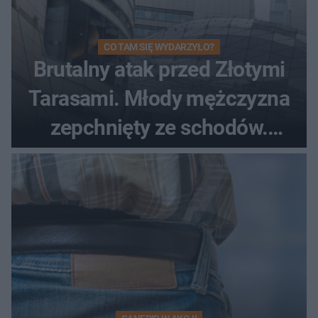
CO TAM SIĘ WYDARZYŁO?
Brutalny atak przed Złotymi
Tarasami. Młody mężczyzna
zepchnięty ze schodów.
Szokujące nagranie krąży po
sieci