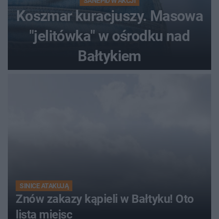
SANEPID W AKCJI
Koszmar kuracjuszy. Masowa
"jelitówka" w ośrodku nad
Bałtykiem
SINICE ATAKUJĄ
Znów zakazy kąpieli w Bałtyku! Oto
lista miejsc