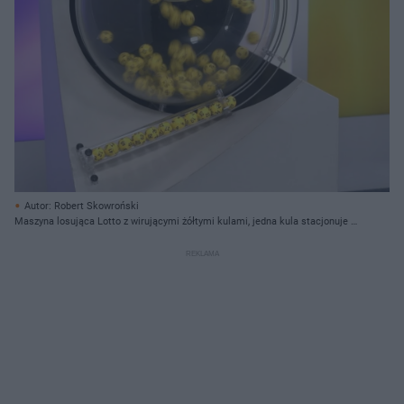
Autor: Robert Skowroński
Maszyna losująca Lotto z wirującymi żółtymi kulami, jedna kula stacjonuje w
rynnie z innymi wylosowanymi już numerami. Na tle fioletowe i żółte ściany.
Sprawdź, czy zostałeś milionerem dzięki losowaniu Lotto na Super Biznes.