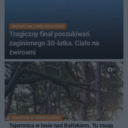
DRAMAT NA LUBELSZCZYŹNIE
Tragiczny finał poszukiwań
zaginionego 30-latka. Ciało na
żwirowni
9
ODKRYCIE W ŚWINOUJŚCIU
Tajemnica w lesie nad Bałtykiem. Tu mogą