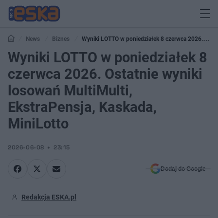
News
Biznes
Wyniki LOTTO w poniedziałek 8 czerwca 2026.
Ostatnie wyniki losowań MultiMulti, EkstraPensja, Kaskada, MiniLotto
Wyniki LOTTO w poniedziałek 8
czerwca 2026. Ostatnie wyniki
losowań MultiMulti,
EkstraPensja, Kaskada,
MiniLotto
2026-06-08
23:15
Dodaj do Google
Redakcja ESKA.pl