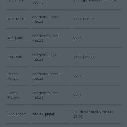
Lotto Plus
22:00 (po losowaniu Lotto)
sobota
codziennie (pon.–
Multi Multi
14:00 i 22:00
niedz.)
codziennie (pon.–
Mini Lotto
22:00
niedz.)
codziennie (pon.–
Kaskada
14:00 i 22:00
niedz.)
Ekstra
codziennie (pon.–
22:00
Pensja
niedz.)
Ekstra
codziennie (pon.–
22:00
Premia
niedz.)
ok. 20:30 (między 20:00 a
Eurojackpot
wtorek, piątek
21:00)