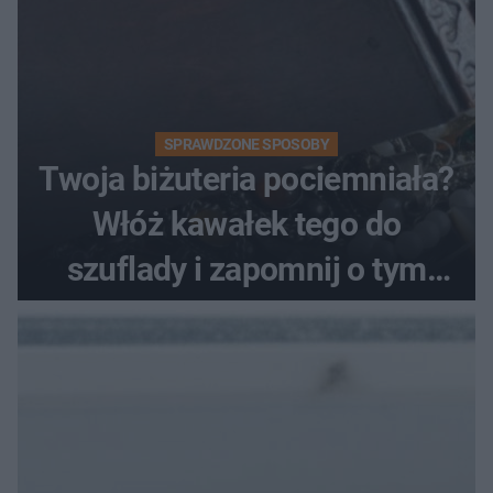
SPRAWDZONE SPOSOBY
Twoja biżuteria pociemniała?
Włóż kawałek tego do
szuflady i zapomnij o tym
problemie. Sposób na
pociemniałą biżuterię