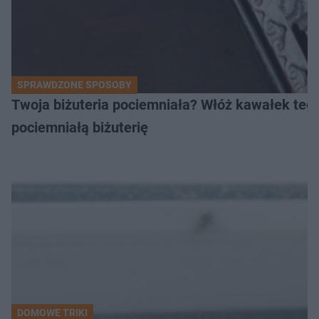
SPRAWDZONE SPOSOBY
Twoja biżuteria pociemniała? Włóż kawałek tego
pociemniałą biżuterię
DOMOWE TRIKI