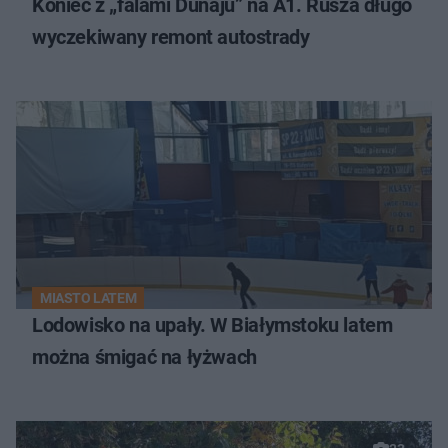
Koniec z „falami Dunaju” na A1. Rusza długo
wyczekiwany remont autostrady
MIASTO LATEM
Lodowisko na upały. W Białymstoku latem
można śmigać na łyżwach