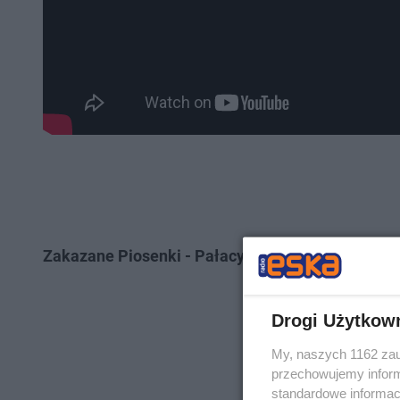
Zakazane Piosenki - Pałacyk Michla
Drogi Użytkow
My, naszych 1162 zau
przechowujemy informa
standardowe informac