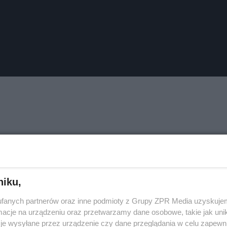
niku,
fanych partnerów oraz inne podmioty z Grupy ZPR Media uzyskujem
cje na urządzeniu oraz przetwarzamy dane osobowe, takie jak unika
je wysyłane przez urządzenie czy dane przeglądania w celu zapewn