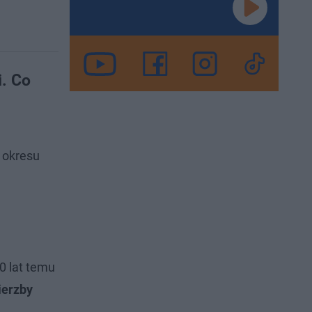
. Co
 okresu
0 lat temu
ierzby