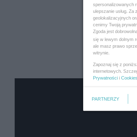
spersonalizowanych re
ulepszanie usług. Za
geolokalizacyjnych or
cenimy Twoją prywatno
Zgoda jest dobrowoln
się w lewym dolnym r
ale masz prawo sprzec
witrynie.
Zapoznaj się z poniż
internetowych. Szcze
Prywatności
i
Cookie
PARTNERZY