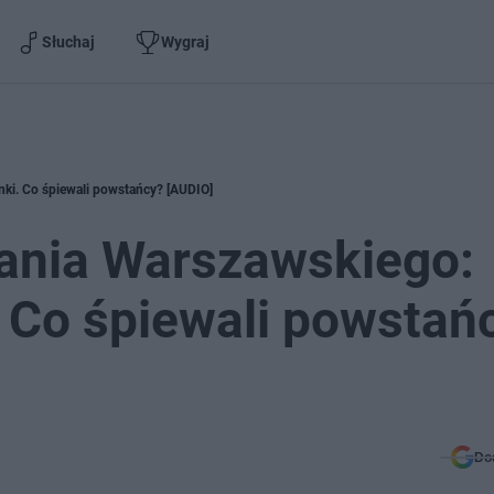
Słuchaj
Wygraj
nki. Co śpiewali powstańcy? [AUDIO]
tania Warszawskiego:
 Co śpiewali powstań
Do