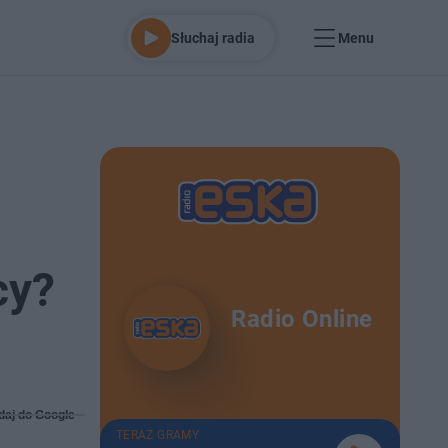
Słuchaj radia
Menu
cy?
Radio Online
daj do Google
TERAZ GRAMY