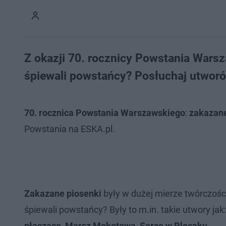
Z okazji 70. rocznicy Powstania War
śpiewali powstańcy? Posłuchaj utworó
70. rocznica Powstania Warszawskiego
:
zakazane
Powstania na ESKA.pl.
Zakazane piosenki
były w dużej mierze twórczośc
śpiewali powstańcy? Były to m.in. takie utwory jak
płaczące, Marsz Mokotowa, Serce w Plecaku
.