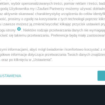
klam, wybór spersonalizowanych treści, pomiar reklam i treści, bad
 zgodą Użytkownika my i Zaufani Partnerzy możemy używać dokład
az aktywnie skanować charakterystykę urządzenia do celów identyfi
ść, prosimy o zgodę na korzystanie z tych technologii poprzez klikn
a i zawsze możesz ją zmienić/wycofać klikając przycisk ustawień pr
ogu strony
. Niektóre rodzaje przetwarzania danych nie wymagaj
iwić się takiemu przetwarzaniu. Preferencje będą miały zastosowanie
szymi informacjami, abyś mógł świadomie i komfortowo korzystać z
gółowe informacje dotyczące przetwarzania Twoich danych znajdzi
s
oraz po kliknięciu w „Ustawienia”.
USTAWIENIA