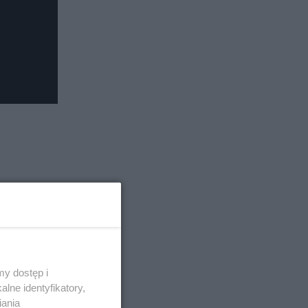
y dostęp i
lne identyfikatory,
iania