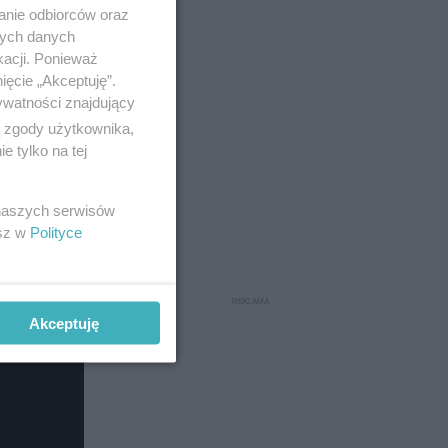
anie odbiorców oraz
nych danych
kacji. Ponieważ
ięcie „Akceptuję”.
ywatności znajdujący
ą zgody użytkownika,
 tylko na tej
 naszych serwisów
esz w
Polityce
Akceptuję