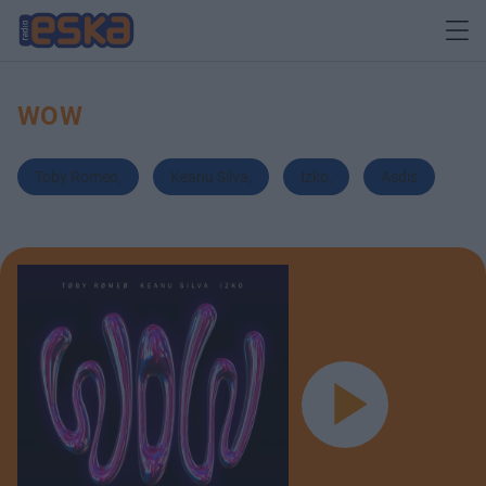
WOW
Toby Romeo
,
Keanu Silva
,
Izko
,
Asdis