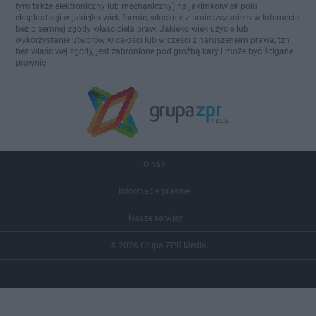
tym także elektroniczny lub mechaniczny) na jakimkolwiek polu
eksploatacji w jakiejkolwiek formie, włącznie z umieszczaniem w Internecie
bez pisemnej zgody właściciela praw. Jakiekolwiek użycie lub
wykorzystanie utworów w całości lub w części z naruszeniem prawa, tzn.
bez właściwej zgody, jest zabronione pod groźbą kary i może być ścigane
prawnie.
O nas
Informacje prawne
Nasze serwisy
© 2026 Grupa ZPR Media