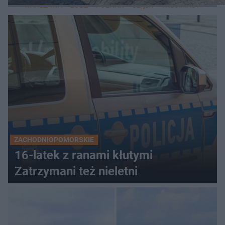
WARSZAWA
ŁÓDŹ
POZNAŃ
ŚLĄSK
TRÓJMIASTO
LUB
ZACHODNIOPOMORSKIE
16-latek z ranami kłutymi
Zatrzymani też nieletni