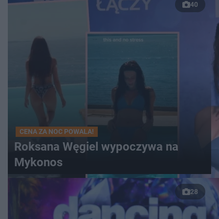
40
CENA ZA NOC POWALA!
Roksana Węgiel wypoczywa na
Mykonos
28