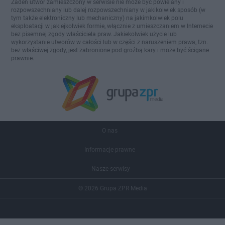
Żaden utwór zamieszczony w serwisie nie może być powielany i
rozpowszechniany lub dalej rozpowszechniany w jakikolwiek sposób (w
tym także elektroniczny lub mechaniczny) na jakimkolwiek polu
eksploatacji w jakiejkolwiek formie, włącznie z umieszczaniem w Internecie
bez pisemnej zgody właściciela praw. Jakiekolwiek użycie lub
wykorzystanie utworów w całości lub w części z naruszeniem prawa, tzn.
bez właściwej zgody, jest zabronione pod groźbą kary i może być ścigane
prawnie.
O nas
Informacje prawne
Nasze serwisy
© 2026 Grupa ZPR Media