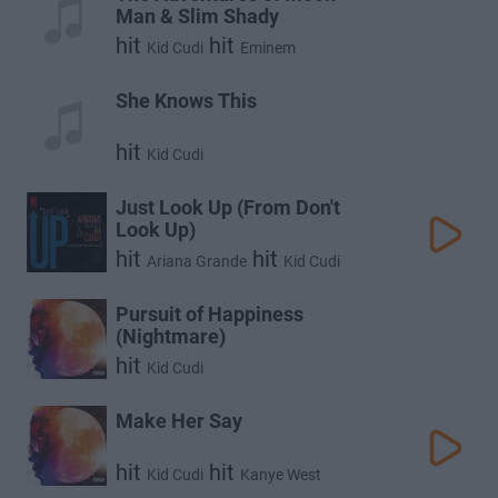
Man & Slim Shady
hit
hit
Kid Cudi
Eminem
She Knows This
hit
Kid Cudi
Just Look Up (From Don't
Look Up)
hit
hit
Ariana Grande
Kid Cudi
Pursuit of Happiness
(Nightmare)
hit
Kid Cudi
Make Her Say
hit
hit
Kid Cudi
Kanye West