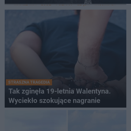
WARSZAWA
ŁÓDŹ
POZNAŃ
ŚLĄSK
TRÓJMIASTO
LUB
STRASZNA TRAGEDIA
Tak zginęła 19-letnia Walentyna.
Wyciekło szokujące nagranie