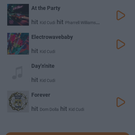
At the Party
hit
hit
Kid Cudi
Pharrell Williams
hit
Travis Scott
Electrowavebaby
hit
Kid Cudi
Day'n'nite
hit
Kid Cudi
Forever
hit
hit
Dom Dolla
Kid Cudi