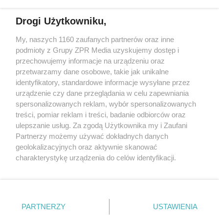
Drogi Użytkowniku,
My, naszych 1160 zaufanych partnerów oraz inne
Żaden utwór zamieszczony w serwisie nie może być powielany i
podmioty z Grupy ZPR Media uzyskujemy dostęp i
rozpowszechniany lub dalej rozpowszechniany w jakikolwiek sposób (w
przechowujemy informacje na urządzeniu oraz
tym także elektroniczny lub mechaniczny) na jakimkolwiek polu
eksploatacji w jakiejkolwiek formie, włącznie z umieszczaniem w
przetwarzamy dane osobowe, takie jak unikalne
Internecie bez pisemnej zgody właściciela praw. Jakiekolwiek użycie lub
identyfikatory, standardowe informacje wysyłane przez
wykorzystanie utworów w całości lub w części z naruszeniem prawa,
tzn. bez właściwej zgody, jest zabronione pod groźbą kary i może być
urządzenie czy dane przeglądania w celu zapewniania
ścigane prawnie.
spersonalizowanych reklam, wybór spersonalizowanych
treści, pomiar reklam i treści, badanie odbiorców oraz
ulepszanie usług. Za zgodą Użytkownika my i Zaufani
Partnerzy możemy używać dokładnych danych
geolokalizacyjnych oraz aktywnie skanować
charakterystykę urządzenia do celów identyfikacji.
Ponieważ cenimy Twoją prywatność, prosimy o zgodę na
O nas
korzystanie z tych technologii poprzez kliknięcie
Informacje prawne
„Akceptuję”. Zgoda jest dobrowolna i zawsze możesz ją
zmienić/wycofać klikając przycisk ustawień prywatności
PARTNERZY
USTAWIENIA
Nasze serwisy
znajdujący się w lewym dolnym rogu strony
. Niektóre