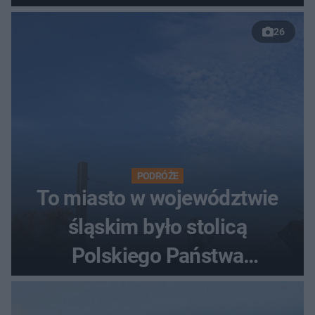
26
PODRÓŻE
To miasto w województwie
śląskim było stolicą
Polskiego Państwa
Podziemnego. Dziś zna je
każdy pielgrzym