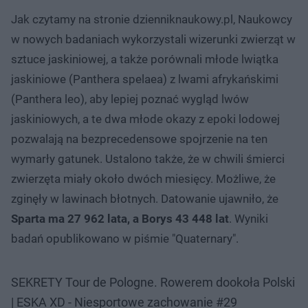
Jak czytamy na stronie dzienniknaukowy.pl, Naukowcy
w nowych badaniach wykorzystali wizerunki zwierząt w
sztuce jaskiniowej, a także porównali młode lwiątka
jaskiniowe (Panthera spelaea) z lwami afrykańskimi
(Panthera leo), aby lepiej poznać wygląd lwów
jaskiniowych, a te dwa młode okazy z epoki lodowej
pozwalają na bezprecedensowe spojrzenie na ten
wymarły gatunek. Ustalono także, że w chwili śmierci
zwierzęta miały około dwóch miesięcy. Możliwe, że
zginęły w lawinach błotnych. Datowanie ujawniło, że
Sparta ma 27 962 lata, a Borys 43 448 lat
. Wyniki
badań opublikowano w piśmie "Quaternary".
SEKRETY Tour de Pologne. Rowerem dookoła Polski
| ESKA XD - Niesportowe zachowanie #29