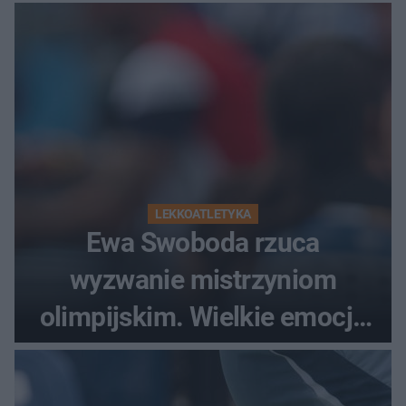
LEKKOATLETYKA
Ewa Swoboda rzuca
wyzwanie mistrzyniom
olimpijskim. Wielkie emocje
podczas Silesia Memoriału
Kamili Skolimowskiej