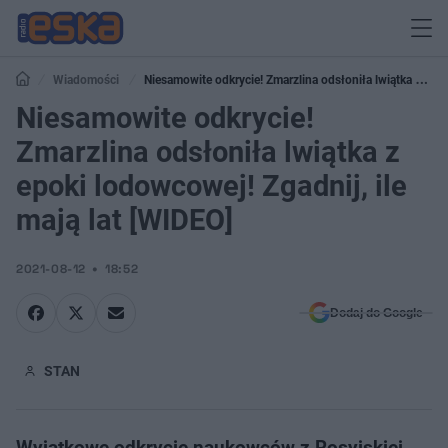
Wiadomości
Niesamowite odkrycie! Zmarzlina odsłoniła lwiątka z
epoki lodowcowej! Zgadnij, ile mają lat [WIDEO]
Niesamowite odkrycie!
Zmarzlina odsłoniła lwiątka z
epoki lodowcowej! Zgadnij, ile
mają lat [WIDEO]
2021-08-12
18:52
Dodaj do Google
STAN
Wyjątkowe odkrycie naukowców z Rosyjskiej