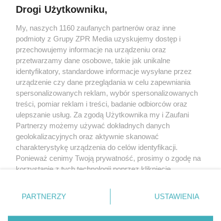
Drogi Użytkowniku,
My, naszych 1160 zaufanych partnerów oraz inne
Żaden utwór zamieszczony w serwisie nie może być powielany i
podmioty z Grupy ZPR Media uzyskujemy dostęp i
rozpowszechniany lub dalej rozpowszechniany w jakikolwiek sposób (w
tym także elektroniczny lub mechaniczny) na jakimkolwiek polu
przechowujemy informacje na urządzeniu oraz
eksploatacji w jakiejkolwiek formie, włącznie z umieszczaniem w Internecie
przetwarzamy dane osobowe, takie jak unikalne
bez pisemnej zgody właściciela praw. Jakiekolwiek użycie lub
wykorzystanie utworów w całości lub w części z naruszeniem prawa, tzn.
identyfikatory, standardowe informacje wysyłane przez
bez właściwej zgody, jest zabronione pod groźbą kary i może być ścigane
urządzenie czy dane przeglądania w celu zapewniania
prawnie.
spersonalizowanych reklam, wybór spersonalizowanych
treści, pomiar reklam i treści, badanie odbiorców oraz
ulepszanie usług. Za zgodą Użytkownika my i Zaufani
Partnerzy możemy używać dokładnych danych
geolokalizacyjnych oraz aktywnie skanować
charakterystykę urządzenia do celów identyfikacji.
O nas
Ponieważ cenimy Twoją prywatność, prosimy o zgodę na
korzystanie z tych technologii poprzez kliknięcie
Informacje prawne
„Akceptuję”. Zgoda jest dobrowolna i zawsze możesz ją
zmienić/wycofać klikając przycisk ustawień prywatności
Nasze serwisy
PARTNERZY
USTAWIENIA
znajdujący się w lewym dolnym rogu strony
. Niektóre
rodzaje przetwarzania danych nie wymagają zgody
© 2026 Grupa ZPR Media