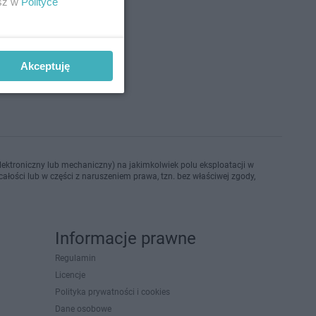
esz w
Polityce
no 1-2-2016
Akceptuję
ektroniczny lub mechaniczny) na jakimkolwiek polu eksploatacji w
ałości lub w części z naruszeniem prawa, tzn. bez właściwej zgody,
Informacje prawne
Regulamin
Licencje
Polityka prywatności i cookies
Dane osobowe