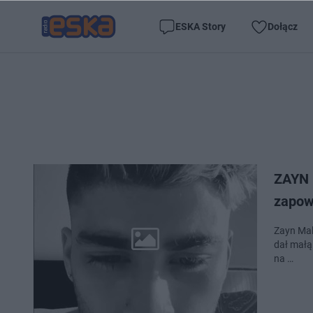
ESKA Story
Dołącz
ZAYN 
zapow
Zayn Mal
dał małą
na …