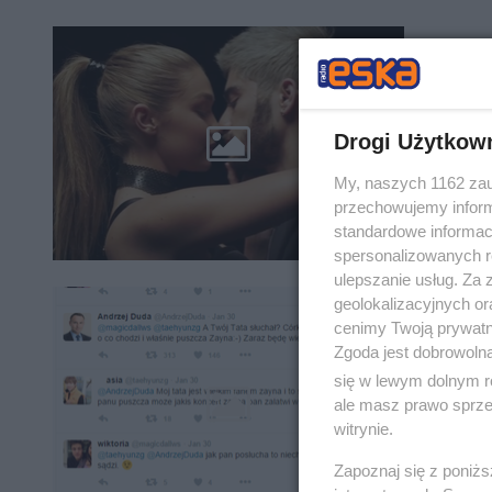
ZAYN M
Poznaj
Kim jest
Drogi Użytkow
lupę mod
teledysk
My, naszych 1162 zau
przechowujemy informa
standardowe informac
spersonalizowanych re
ulepszanie usług. Za
geolokalizacyjnych or
Andrz
cenimy Twoją prywatno
artyst
Zgoda jest dobrowoln
się w lewym dolnym r
Andrzej 
ale masz prawo sprzec
wokalisty
witrynie.
PillowTa
Zapoznaj się z poniż