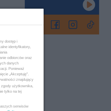
u?
ierzemy pod
 innych
y dostęp i
lne identyfikatory,
iania
no 2-2-2016
anie odbiorców oraz
nych danych
kacji. Ponieważ
oncert
ięcie „Akceptuję”.
ywatności znajdujący
ą zgody użytkownika,
ików ex-
 tylko na tej
senki
 naszych serwisów