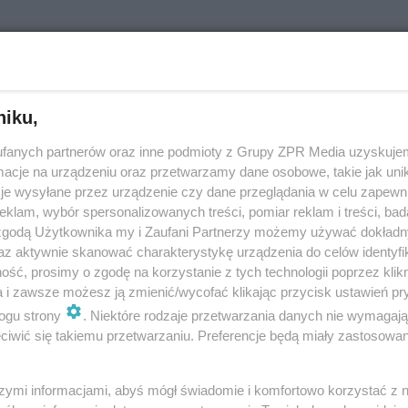
alik - PillowTalk: kim jest dziewczyna z teledysk
cie Gigi Hadid
 dziewczyna z teledysku ZAYNA - PillowTalk? To Gigi Hadid. Na ESKA.pl b
niku,
elkę z pierwszego solowego wideoklipu Zayna Malika. Sprawdź, w jakich
ach wystąpiła G…
fanych partnerów oraz inne podmioty z Grupy ZPR Media uzyskujem
cje na urządzeniu oraz przetwarzamy dane osobowe, takie jak unika
je wysyłane przez urządzenie czy dane przeglądania w celu zapewn
doda
klam, wybór spersonalizowanych treści, pomiar reklam i treści, bad
 zgodą Użytkownika my i Zaufani Partnerzy możemy używać dokład
az aktywnie skanować charakterystykę urządzenia do celów identyfi
ej Duda słucha ZAYNA! Prezydent Polski załatwi k
ść, prosimy o zgodę na korzystanie z tych technologii poprzez klikn
y w Polsce?
a i zawsze możesz ją zmienić/wycofać klikając przycisk ustawień pr
ogu strony
. Niektóre rodzaje przetwarzania danych nie wymagaj
Duda jest fanem ZAYNA? Prezydent Polski odpowiedział na tweety miłośn
iwić się takiemu przetwarzaniu. Preferencje będą miały zastosowanie
 One Direction i podzielił się swoimi wrażeniami na temat jego nowej pio
lk. Czy Andr…
szymi informacjami, abyś mógł świadomie i komfortowo korzystać z