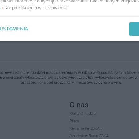
gółowe informacje dotyczące przetwarzania Twoich danych znajdzi
doda
s
oraz po kliknięciu w „Ustawienia”.
USTAWIENIA
1
...
3
4
ozpowszechniany lub dalej rozpowszechniany w jakikolwiek sposób (w tym także el
pisemnej zgody właściciela praw. Jakiekolwiek użycie lub wykorzystanie utworów w c
jest zabronione pod groźbą kary i może być ścigane prawnie.
O nas
Kontakt i ludzie
Praca
Reklama na ESKA.pl
Reklama w Radiu ESKA