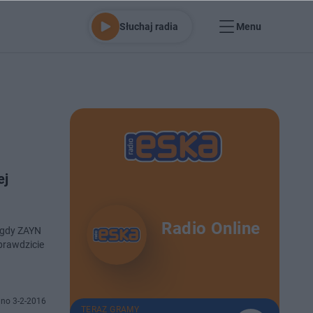
Słuchaj radia
Menu
ej
Radio Online
, gdy ZAYN
prawdzicie
no 3-2-2016
TERAZ GRAMY