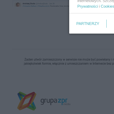
internetowych. Szcze
Prywatności
i
Cookie
PARTNERZY
Żaden utwór zamieszczony w serwisie nie może być powielany i r
jakiejkolwiek formie, włącznie z umieszczaniem w Internecie bez 