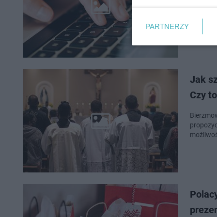
klientów
m.in. sp
PARTNERZY
Jak sz
Czy to
Bierzmow
propozyc
możliwoś
Polacy
preze