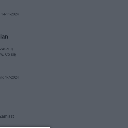
 14-11-2024
mian
 zaczną
w. Co się
no 1-7-2024
 Zamiast