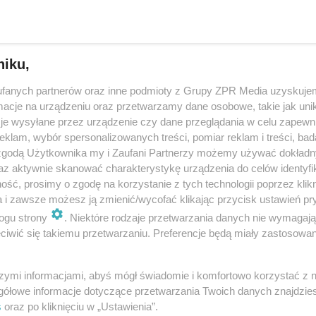
dodan
niku,
fanych partnerów oraz inne podmioty z Grupy ZPR Media uzyskujem
wał podróbkami w internecie. Policjanci szybko g
cje na urządzeniu oraz przetwarzamy dane osobowe, takie jak unika
zyli
je wysyłane przez urządzenie czy dane przeglądania w celu zapewn
klam, wybór spersonalizowanych treści, pomiar reklam i treści, bad
iec Rudy Śląskiej usłyszał kilkadziesiąt zarzutów w związku ze sprzedaż
 zgodą Użytkownika my i Zaufani Partnerzy możemy używać dokład
nymi znakami towarowymi. Mężczyzna za pośrednictwem znanego port
az aktywnie skanować charakterystykę urządzenia do celów identyfi
owego oferował towar cał…
ść, prosimy o zgodę na korzystanie z tych technologii poprzez klikn
a i zawsze możesz ją zmienić/wycofać klikając przycisk ustawień pr
ogu strony
. Niektóre rodzaje przetwarzania danych nie wymagaj
dodan
iwić się takiemu przetwarzaniu. Preferencje będą miały zastosowanie
y w regulaminie serwisu OLX. Zobaczcie, co nowe
szymi informacjami, abyś mógł świadomie i komfortowo korzystać z
gółowe informacje dotyczące przetwarzania Twoich danych znajdzi
sługowo-handlowy OLX cieszy się niezmiennie od lat sporym zaintereso
s
oraz po kliknięciu w „Ustawienia”.