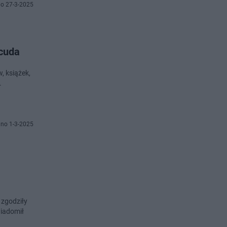
o 27-3-2025
 cuda
, książek,
.
no 1-3-2025
 zgodziły
wiadomił