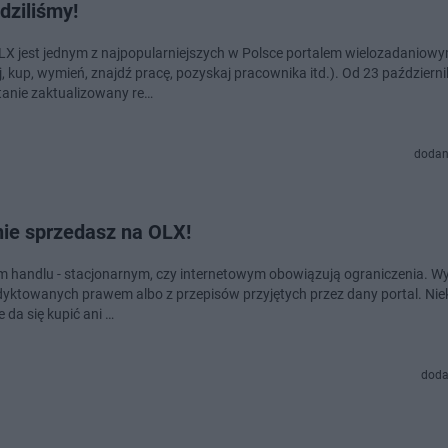
dziliśmy!
LX jest jednym z najpopularniejszych w Polsce portalem wielozadaniow
j, kup, wymień, znajdź pracę, pozyskaj pracownika itd.). Od 23 październ
tanie zaktualizowany re…
dodan
nie sprzedasz na OLX!
 handlu - stacjonarnym, czy internetowym obowiązują ograniczenia. Wy
dyktowanych prawem albo z przepisów przyjętych przez dany portal. Nie
e da się kupić ani …
doda