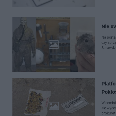
Nie uw
Na porta
czy sprz
Sprawdzi
Platfo
Pokłos
Wicemini
się wyco
prokurat