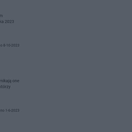
ym
ika 2023
o 8-10-2023
nikają one
którzy
no 1-6-2023