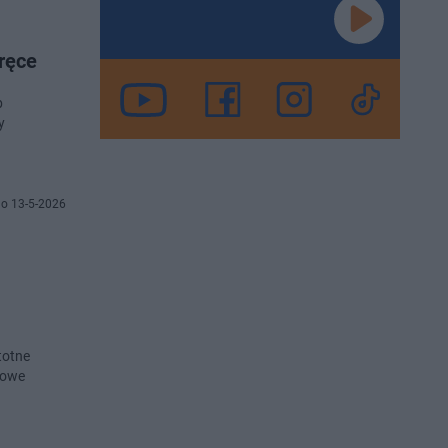
 ręce
b
y
o 13-5-2026
totne
Nowe