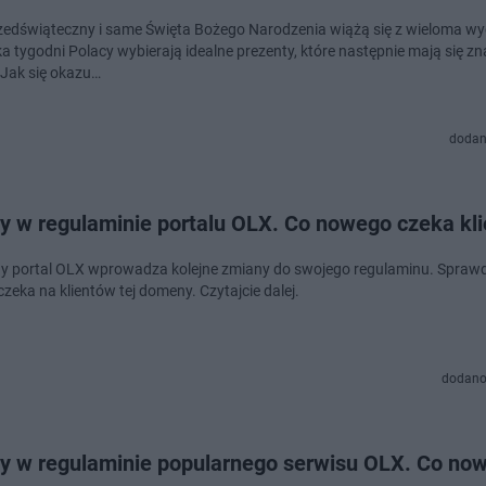
zedświąteczny i same Święta Bożego Narodzenia wiążą się z wieloma w
ka tygodni Polacy wybierają idealne prezenty, które następnie mają się z
 Jak się okazu…
dodan
y w regulaminie portalu OLX. Co nowego czeka kl
y portal OLX wprowadza kolejne zmiany do swojego regulaminu. Sprawdz
zeka na klientów tej domeny. Czytajcie dalej.
dodano
y w regulaminie popularnego serwisu OLX. Co no