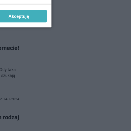
óry pozwala
Akceptuję
no 1-3-2024
rnecie!
 Gdy taka
 szukają
o 14-1-2024
n rodzaj