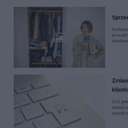
Sprzed
Pozbywas
prowadzi
skarbowe
Zmian
klient
OLX, jed
zmiany w
zasady o