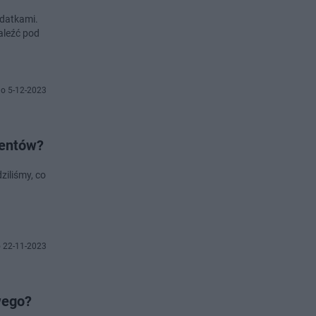
ydatkami.
naleźć pod
o 5-12-2023
ientów?
iliśmy, co
 22-11-2023
wego?