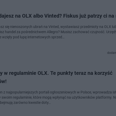
ajesz na OLX albo Vinted? Fiskus już patrzy ci na
z się nienoszonych ubrań na Vinted, wystawiasz przedmioty na OLX lu
sz handel za pośrednictwem Allegro? Musisz zachować czujność. Urzęd
 wzięły pod lupę internetowych sprzed…
dodan
y w regulaminie OLX. Te punkty teraz na korzyść
ów!
en z najpopularniejszych portali ogłoszeniowych w Polsce, wprowadza is
 swoim regulaminie, które mogą wpłynąć na użytkowników platformy. 
bejmują zarówno kwestie doty…