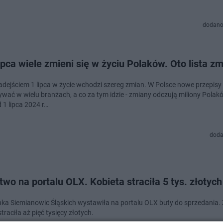
dodano
ipca wiele zmieni się w życiu Polaków. Oto lista z
adejściem 1 lipca w życie wchodzi szereg zmian. W Polsce nowe przepisy
wać w wielu branżach, a co za tym idzie - zmiany odczują miliony Polakó
 1 lipca 2024 r…
doda
wo na portalu OLX. Kobieta straciła 5 tys. złotych
ka Siemianowic Śląskich wystawiła na portalu OLX buty do sprzedania.
straciła aż pięć tysięcy złotych.