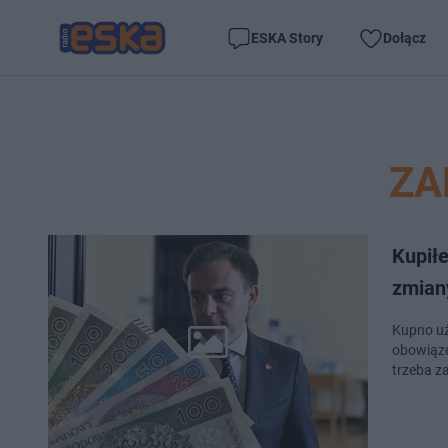
ESKA Story
Dołącz
ZA
Kupił
zmian
Kupno uż
obowiąze
trzeba z