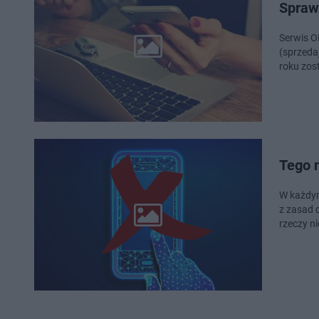
Spraw
Serwis O
(sprzeda
roku zos
Tego 
W każdym
z zasad 
rzeczy ni