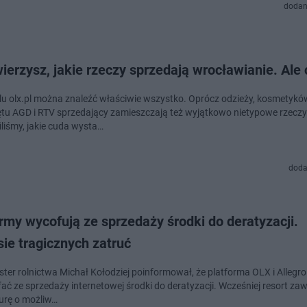
dodan
ierzysz, jakie rzeczy sprzedają wrocławianie. Ale
lu olx.pl można znaleźć właściwie wszystko. Oprócz odzieży, kosmetyków
ętu AGD i RTV sprzedający zamieszczają też wyjątkowo nietypowe rzeczy
liśmy, jakie cuda wysta…
doda
rmy wycofują ze sprzedaży środki do deratyzacji.
ie tragicznych zatruć
ster rolnictwa Michał Kołodziej poinformował, że platforma OLX i Allegro
fać ze sprzedaży internetowej środki do deratyzacji. Wcześniej resort za
urę o możliw…