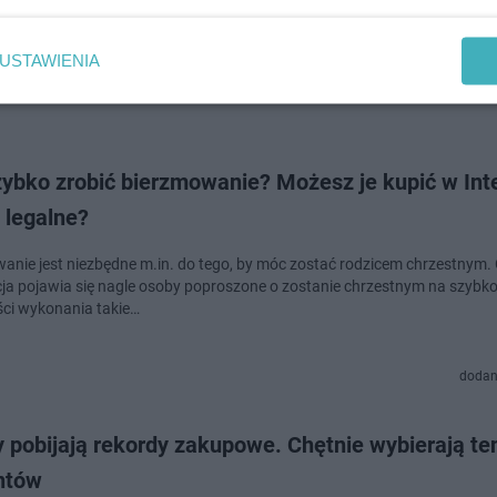
 w całym kraju. Nic dziwnego, to czytelny i prosty w obsłudze system, kt
rzedać coś lub z…
USTAWIENIA
doda
ybko zrobić bierzmowanie? Możesz je kupić w Inte
 legalne?
anie jest niezbędne m.in. do tego, by móc zostać rodzicem chrzestnym.
ja pojawia się nagle osoby poproszone o zostanie chrzestnym na szybko
ci wykonania takie…
dodan
 pobijają rekordy zakupowe. Chętnie wybierają te
ntów