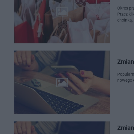
Okres pr
Przez kli
choinką.
Zmian
Popularn
nowego c
Zmian