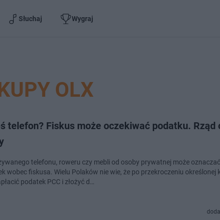
Słuchaj
Wygraj
KUPY OLX
eś telefon? Fiskus może oczekiwać podatku. Rząd 
y
ywanego telefonu, roweru czy mebli od osoby prywatnej może oznacza
k wobec fiskusa. Wielu Polaków nie wie, że po przekroczeniu określonej
apłacić podatek PCC i złożyć d…
doda