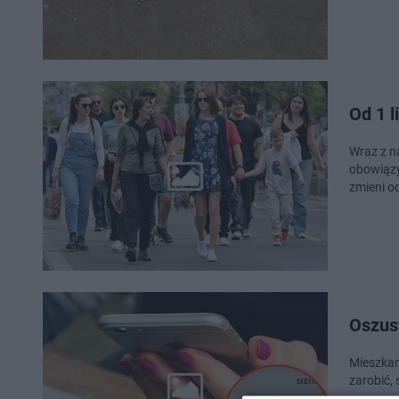
Od 1 l
Wraz z n
obowiązy
zmieni od
Oszust
Mieszkan
zarobić, 