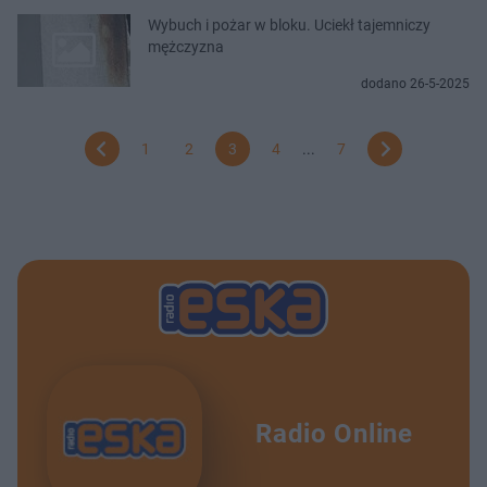
Wybuch i pożar w bloku. Uciekł tajemniczy
mężczyzna
dodano 26-5-2025
1
2
3
4
...
7
Radio Online