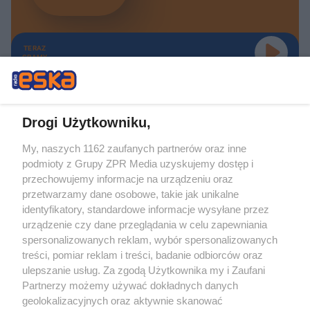
TERAZ
GRAMY
Drogi Użytkowniku,
My, naszych 1162 zaufanych partnerów oraz inne
Żaden utwór zamieszczony w serwisie nie może być powielany i
podmioty z Grupy ZPR Media uzyskujemy dostęp i
rozpowszechniany lub dalej rozpowszechniany w jakikolwiek sposób (w
tym także elektroniczny lub mechaniczny) na jakimkolwiek polu
przechowujemy informacje na urządzeniu oraz
eksploatacji w jakiejkolwiek formie, włącznie z umieszczaniem w Internecie
przetwarzamy dane osobowe, takie jak unikalne
bez pisemnej zgody właściciela praw. Jakiekolwiek użycie lub
wykorzystanie utworów w całości lub w części z naruszeniem prawa, tzn.
identyfikatory, standardowe informacje wysyłane przez
bez właściwej zgody, jest zabronione pod groźbą kary i może być ścigane
urządzenie czy dane przeglądania w celu zapewniania
prawnie.
spersonalizowanych reklam, wybór spersonalizowanych
treści, pomiar reklam i treści, badanie odbiorców oraz
ulepszanie usług. Za zgodą Użytkownika my i Zaufani
Partnerzy możemy używać dokładnych danych
geolokalizacyjnych oraz aktywnie skanować