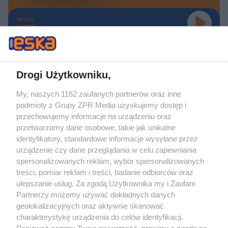
TERAZ
GRAMY
Drogi Użytkowniku,
My, naszych 1162 zaufanych partnerów oraz inne
Żaden utwór zamieszczony w serwisie nie może być powielany i
podmioty z Grupy ZPR Media uzyskujemy dostęp i
rozpowszechniany lub dalej rozpowszechniany w jakikolwiek sposób (w
tym także elektroniczny lub mechaniczny) na jakimkolwiek polu
przechowujemy informacje na urządzeniu oraz
eksploatacji w jakiejkolwiek formie, włącznie z umieszczaniem w Internecie
przetwarzamy dane osobowe, takie jak unikalne
bez pisemnej zgody właściciela praw. Jakiekolwiek użycie lub
wykorzystanie utworów w całości lub w części z naruszeniem prawa, tzn.
identyfikatory, standardowe informacje wysyłane przez
bez właściwej zgody, jest zabronione pod groźbą kary i może być ścigane
urządzenie czy dane przeglądania w celu zapewniania
prawnie.
spersonalizowanych reklam, wybór spersonalizowanych
treści, pomiar reklam i treści, badanie odbiorców oraz
ulepszanie usług. Za zgodą Użytkownika my i Zaufani
Partnerzy możemy używać dokładnych danych
geolokalizacyjnych oraz aktywnie skanować
charakterystykę urządzenia do celów identyfikacji.
O nas
Ponieważ cenimy Twoją prywatność, prosimy o zgodę na