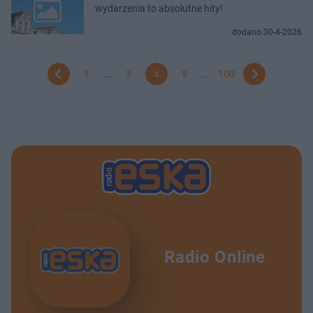
wydarzenia to absolutne hity!
dodano 30-4-2026
1
...
3
4
5
...
100
Radio Online