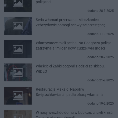
policjanci
dodano 28-3-2025
Seria włamań przerwana. Mieszkaniec
Zebrzydowic pomógł schwytać przestępcę
dodano 11-3-2025
Włamywacze mieli pecha. Na Podgórzu policja
zatrzymała "miłośników" cudzej własności
dodano 28-2-2025
Właściciel Żabki pogonił złodziei ze sklepu.
WIDEO
dodano 21-2-2025
Restauracja Mąka di Napoli w
Świętochłowicach padła ofiarą włamania
dodano 19-2-2025
W nocy weszli do domu w Lubiczu, chcieli kraść.
Tego się nie spodziewali!