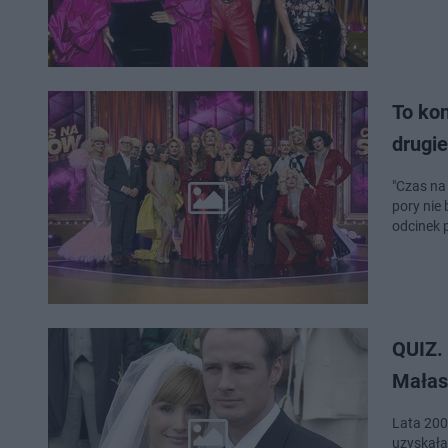
To ko
drugi
"Czas na
pory nie
odcinek 
QUIZ.
Małas
Lata 200
uzyskała 