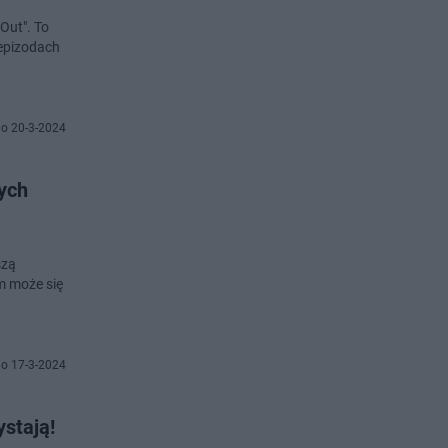
Out". To
 epizodach
o 20-3-2024
nych
szą
m może się
o 17-3-2024
ystają!