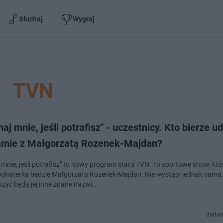
Słuchaj
Wygraj
TVN
aj mnie, jeśli potrafisz" - uczestnicy. Kto bierze u
amie z Małgorzatą Rozenek-Majdan?
 mnie, jeśli potrafisz" to nowy program stacji TVN. To sportowe show, kt
ohaterką będzie Małgorzata Rozenek-Majdan. Nie wystąpi jednak sama
zyć będą jej inne znane nazwi…
dodan