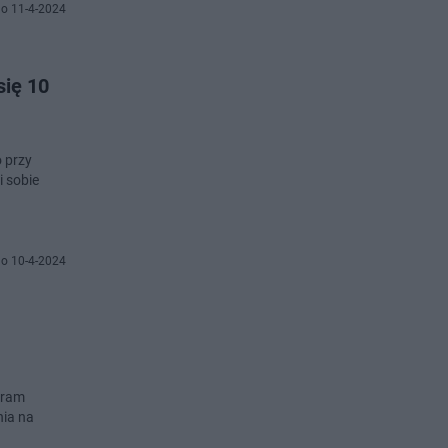
o 11-4-2024
się 10
o przy
i sobie
o 10-4-2024
gram
nia na