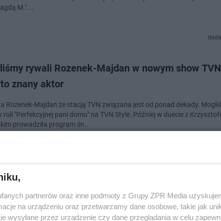
Magdą M.". …
doda
liśmy rywali Rozenek-Majdan w nowym show TVN
 to znany aktor
a Rozenek-Majdan ze stacją TVN związana jest od ponad dekady. Mogli
 roli "Perfekcyjnej pani domu" na TVN Style. Później w duecie z Krzyszto
kim prowadziła program śn…
doda
niku,
na gwiazda "DDTVN" dołączy do porannego progra
fanych partnerów oraz inne podmioty z Grupy ZPR Media uzyskujem
nacie go także z radia
cje na urządzeniu oraz przetwarzamy dane osobowe, takie jak unika
je wysyłane przez urządzenie czy dane przeglądania w celu zapewn