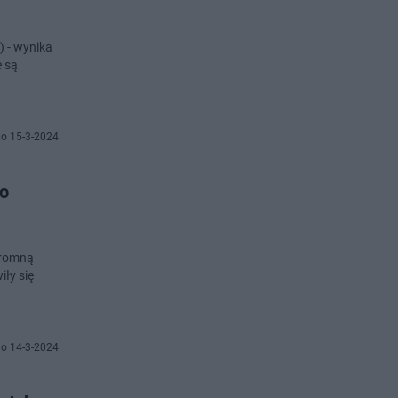
) - wynika
e są
o 15-3-2024
ko
ogromną
ły się
o 14-3-2024