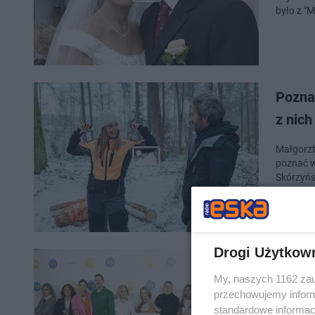
było z "
Pozna
z nich
Małgorzt
poznać w
Skórzyńs
Drogi Użytkow
Kolej
My, naszych 1162 zau
TVP? Z
przechowujemy informa
standardowe informac