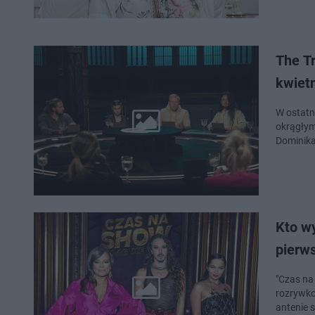
The Tr
kwiet
W ostatn
okrągłym 
Dominika
Kto w
pierws
"Czas na
rozrywko
antenie 