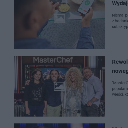
Wydaj
Niemal p
z badani
subskryp
Rewol
noweg
"MasterC
popularn
wieści, k