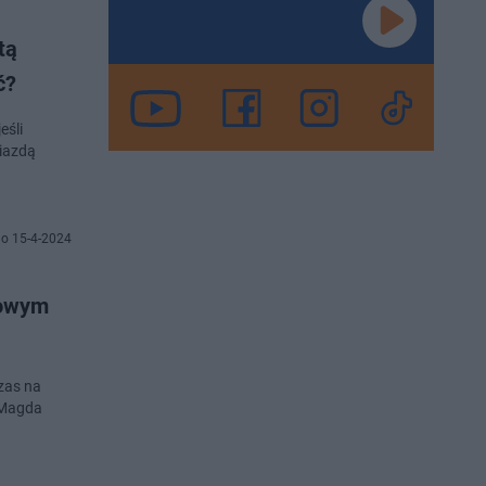
tą
ć?
eśli
wiazdą
o 15-4-2024
Nowym
czas na
 Magda