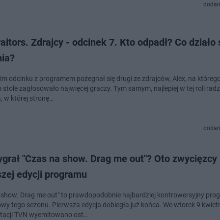
dodan
aitors. Zdrajcy - odcinek 7. Kto odpadł? Co działo 
nia?
im odcinku z programem pożegnał się drugi ze zdrajców, Alex, na któreg
stole zagłosowało najwięcej graczy. Tym samym, najlepiej w tej roli radz
, w której stronę…
dodan
ygrał "Czas na show. Drag me out"? Oto zwycięzcy
zej edycji programu
 show. Drag me out" to prawdopodobnie najbardziej kontrowersyjny pro
wy tego sezonu. Pierwsza edycja dobiegła już końca. We wtorek 9 kwiet
stacji TVN wyemitowano ost…