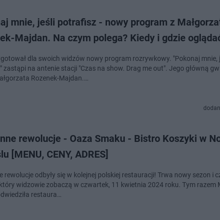
j mnie, jeśli potrafisz - nowy program z Małgorza
ek-Majdan. Na czym polega? Kiedy i gdzie ogląda
gotował dla swoich widzów nowy program rozrywkowy. "Pokonaj mnie, j
z" zastąpi na antenie stacji "Czas na show. Drag me out". Jego główną g
ałgorzata Rozenek-Majdan.…
dodan
nne rewolucje - Oaza Smaku - Bistro Koszyki w 
lu [MENU, CENY, ADRES]
rewolucje odbyły się w kolejnej polskiej restauracji! Trwa nowy sezon i 
 który widzowie zobaczą w czwartek, 11 kwietnia 2024 roku. Tym razem
odwiedziła restaura…