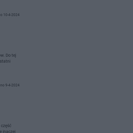
o 10-4-2024
w. Do tej
statni
no 9-4-2024
h część
e inaczej