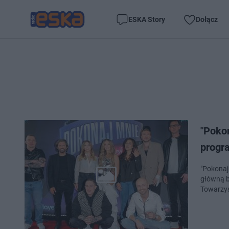
ESKA Story
Dołącz
"Pokon
progr
"Pokonaj
główną b
Towarzys