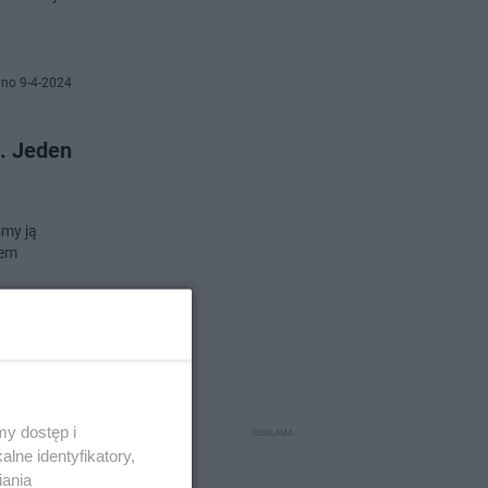
no 9-4-2024
. Jeden
śmy ją
fem
no 4-4-2024
mu
y dostęp i
lne identyfikatory,
iania