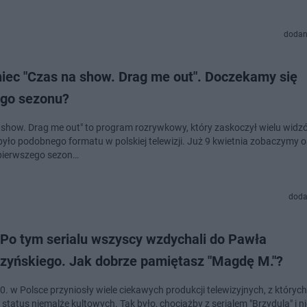
dodan
niec "Czas na show. Drag me out". Doczekamy się
ego sezonu?
 show. Drag me out" to program rozrywkowy, który zaskoczył wielu widzó
 było podobnego formatu w polskiej telewizji. Już 9 kwietnia zobaczymy o
pierwszego sezon…
doda
 Po tym serialu wszyscy wzdychali do Pawła
zyńskiego. Jak dobrze pamiętasz "Magdę M."?
0. w Polsce przyniosły wiele ciekawych produkcji telewizyjnych, z któryc
status niemalże kultowych. Tak było, chociażby z serialem "Brzydula" i ni