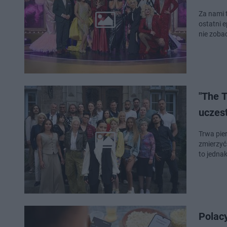
Za nami 
ostatni 
nie zoba
"The T
uczes
Trwa pier
zmierzyć
to jedna
Polacy