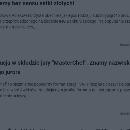
emy bez sensu setki złotych!
ołowa Polaków korzysta obecnie z jakiegoś rodzaju subskrypcji (46 proc.
a przeprowadzonego na zlecenie ING Banku Śląskiego. Najpopularniejsz
cje na treści wideo,…
dodan
ucja w składzie jury "MasterChef". Znamy nazwis
o jurora
hef" to niezmiernie popularny format stacji TVN. Przez lata cieszył się 
ością wśród widzów. Na oficjalnym profilu formatu na Instagramie pojawi
tóre nie ucieszą…
dodan