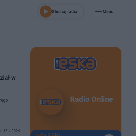
Słuchaj radia
Menu
dział w
Radio Online
órego
.
o 16-4-2024
TERAZ GRAMY