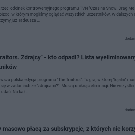
trzeci odcinek kontrowersyjnego programu TVN "Czas na Show. Drag Me 
epizod, w którym mogliśmy oglądać wszystkich uczestników. W dalszych
czymy już Tadeusza …
dodan
raitors. Zdrajcy" - kto odpadł? Lista wyeliminowa
tników
wsza polska edycja programu "The Traitors". To gra, w której "lojalni" mu
 się w zadaniach ze "zdrajcami?". Muszą uniknąć eliminacji. Nie wszystki
k udać. Na każ…
dodan
 masowo płacą za subskrypcje, z których nie korz