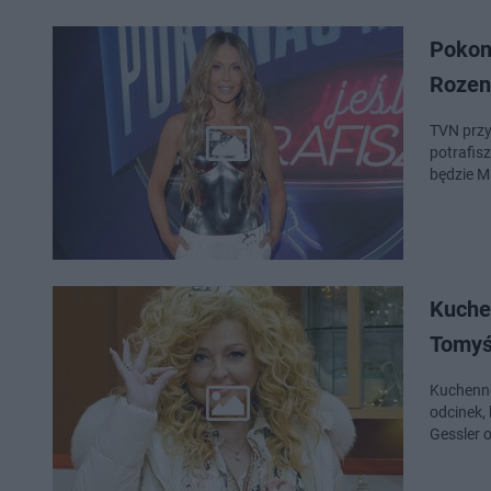
Pokona
Rozen
TVN przy
potrafis
będzie M
Kuche
Tomyś
Kuchenne 
odcinek,
Gessler 