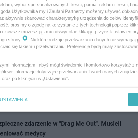
ch miesiącach zarówno w telewizji publicznej, jak i szeregach stacji pry
klam, wybór spersonalizowanych treści, pomiar reklam i treści, bad
ło sporo zmian. Z posadą pożegnało się wielu czołowych dziennikarzy i
 zgodą Użytkownika my i Zaufani Partnerzy możemy używać dokład
rów. Wygląda na to, że t…
az aktywnie skanować charakterystykę urządzenia do celów identyfi
ść, prosimy o zgodę na korzystanie z tych technologii poprzez klikn
a i zawsze możesz ją zmienić/wycofać klikając przycisk ustawień pr
dodan
ogu strony
. Niektóre rodzaje przetwarzania danych nie wymagaj
iwić się takiemu przetwarzaniu. Preferencje będą miały zastosowanie
go 26 marca nie będzie "Na Wspólnej", "Milionerów
 me out"? TVN zmienia ramówkę!
szymi informacjami, abyś mógł świadomie i komfortowo korzystać z
gółowe informacje dotyczące przetwarzania Twoich danych znajdzi
 TVN-u mogą być zaskoczeni, kiedy 26 marca 2024 wieczorem włączą tel
s
oraz po kliknięciu w „Ustawienia”.
czą swoich ulubionych programów. Tego dnia stacja nie wyemituje serial
" ani "Milionerów" czy…
USTAWIENIA
dodan
zpieczne zdarzenie w "Drag Me Out". Musieli
weniować medycy