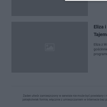
Eliza 
Tajem
Eliza z 
gościnnie
program
Żaden utwór zamieszczony w serwisie nie może być powielany i r
jakiejkolwiek formie, włącznie z umieszczaniem w Internecie bez 