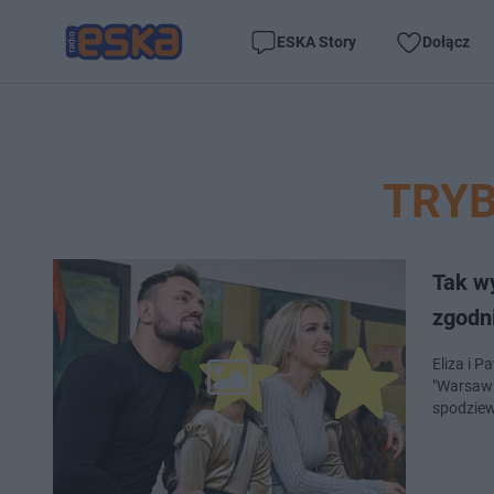
ESKA Story
Dołącz
TRYB
Tak wy
zgodni
Eliza i P
"Warsaw 
spodziewa