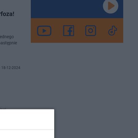
foza!
jednego
następnie
 18-12-2024
.
eci
rsaw Shore: