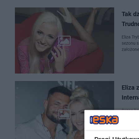
Tak dz
Trudn
Eliza Tr
sezonu s
założonej
Eliza 
Intern
Sezon ko
znanych 
Ekipa z 