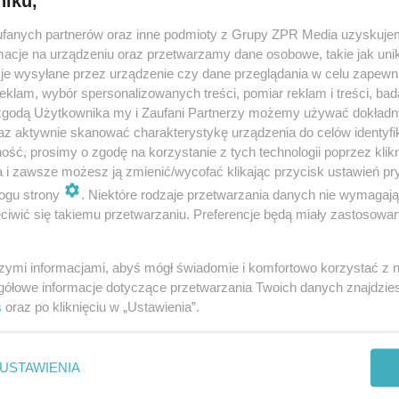
niku,
dodan
fanych partnerów oraz inne podmioty z Grupy ZPR Media uzyskujem
cje na urządzeniu oraz przetwarzamy dane osobowe, takie jak unika
je wysyłane przez urządzenie czy dane przeglądania w celu zapewn
n i Eliza bawili się na ósmych urodzinach córki. R
klam, wybór spersonalizowanych treści, pomiar reklam i treści, bad
li każdą zachciankę córki
 zgodą Użytkownika my i Zaufani Partnerzy możemy używać dokład
az aktywnie skanować charakterystykę urządzenia do celów identyfi
 Eliza zorganizowali huczne urodziny swojej pierworodnej córce, Victorii.
ść, prosimy o zgodę na korzystanie z tych technologii poprzez klikn
nka włożyła suknię z salonu ślubnego, a na sali zabaw czekała na gości
a i zawsze możesz ją zmienić/wycofać klikając przycisk ustawień pr
. "Impreza była wystrzało…
ogu strony
. Niektóre rodzaje przetwarzania danych nie wymagaj
iwić się takiemu przetwarzaniu. Preferencje będą miały zastosowanie
dodano
szymi informacjami, abyś mógł świadomie i komfortowo korzystać z
 Shore 3 - odcinek 12: Trybson i Eliza wracają do
gółowe informacje dotyczące przetwarzania Twoich danych znajdzi
s
oraz po kliknięciu w „Ustawienia”.
amu. Na jak długo? To jeszcze TAJEMNICA... [VID
hore 3 - odcinek 12 już za tydzień, 15 czerwca. Twórcy programu przys
USTAWIENIA
w coś wyjątkowego: wielki powrót Trybsona i Elizy! Przypomnijmy, że para
…