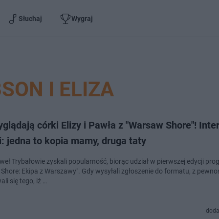
Słuchaj
Wygraj
SON I ELIZA
glądają córki Elizy i Pawła z "Warsaw Shore"! Inte
: jedna to kopia mamy, druga taty
aweł Trybałowie zyskali popularność, biorąc udział w pierwszej edycji pr
Shore: Ekipa z Warszawy". Gdy wysyłali zgłoszenie do formatu, z pewnoś
li się tego, iż …
doda