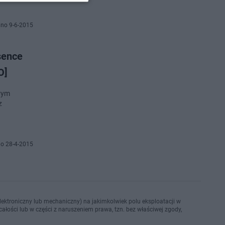
no 9-6-2015
sence
O]
órym
z
o 28-4-2015
ektroniczny lub mechaniczny) na jakimkolwiek polu eksploatacji w
ałości lub w części z naruszeniem prawa, tzn. bez właściwej zgody,