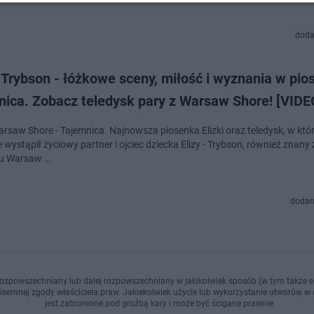
doda
i Trybson - łóżkowe sceny, miłość i wyznania w pio
nica. Zobacz teledysk pary z Warsaw Shore! [VIDE
Warsaw Shore - Tajemnica. Najnowsza piosenka Elizki oraz teledysk, w kt
 wystąpił życiowy partner i ojciec dziecka Elizy - Trybson, również znany 
u Warsaw …
dodan
ozpowszechniany lub dalej rozpowszechniany w jakikolwiek sposób (w tym także el
pisemnej zgody właściciela praw. Jakiekolwiek użycie lub wykorzystanie utworów w c
jest zabronione pod groźbą kary i może być ścigane prawnie.