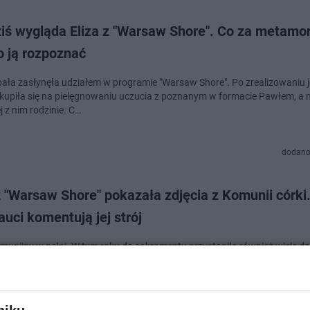
iś wygląda Eliza z "Warsaw Shore". Co za metamor
o ją rozpoznać
ybała zasłynęła udziałem w programie "Warsaw Shore". Po zrealizowaniu 
kupiła się na pielęgnowaniu uczucia z poznanym w formacie Pawłem, a 
 z nim rodzinie. C…
dodano
z "Warsaw Shore" pokazała zdjęcia z Komunii córki
auci komentują jej strój
munijny w pełni. W tym roku do sakramentu przystąpiło również wiele dzi
polskich celebrytów. Eliza Trybała, która widzom znana jest z show "Wa
Warszawy" na swoim…