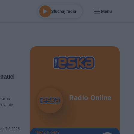
Słuchaj radia
Menu
rnauci
Radio Online
ogramu
cią nie
no 7-3-2025
TERAZ GRAMY