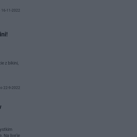
 16-11-2022
ni!
 z bikini,
o 22-9-2022
w
ystkim
 Na live'ie