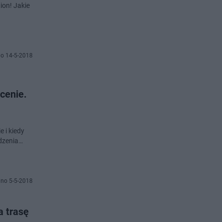
ion! Jakie
o 14-5-2018
cenie.
 i kiedy
wdzenia…
no 5-5-2018
a trasę