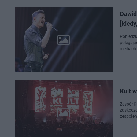
Dawid
[kiedy,
Poniedzi
polegają
mediach
Kult 
Zespół K
zaskocze
zespołem