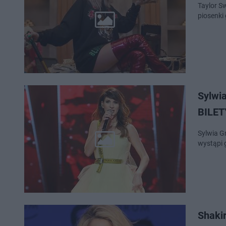
Taylor S
piosenki
Sylwia
BILET
Sylwia Gr
wystąpi 
Shaki