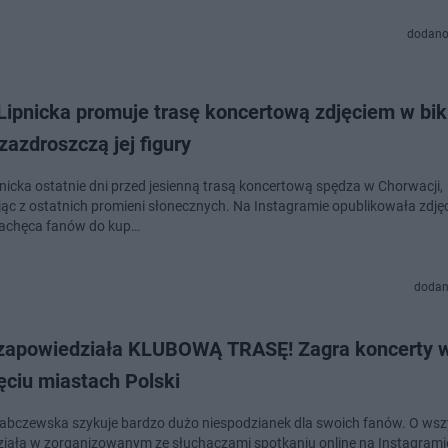
dodano
Lipnicka promuje trasę koncertową zdjęciem w biki
zazdroszczą jej figury
pnicka ostatnie dni przed jesienną trasą koncertową spędza w Chorwacji,
ąc z ostatnich promieni słonecznych. Na Instagramie opublikowała zdjęcie
achęca fanów do kup…
dodan
zapowiedziała KLUBOWĄ TRASĘ! Zagra koncerty 
ęciu miastach Polski
abczewska szykuje bardzo dużo niespodzianek dla swoich fanów. O wsz
iała w zorganizowanym ze słuchaczami spotkaniu online na Instagramie.