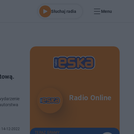
Słuchaj radia
Menu
rtową.
Radio Online
 autorstwa
 14-12-2022
TERAZ GRAMY