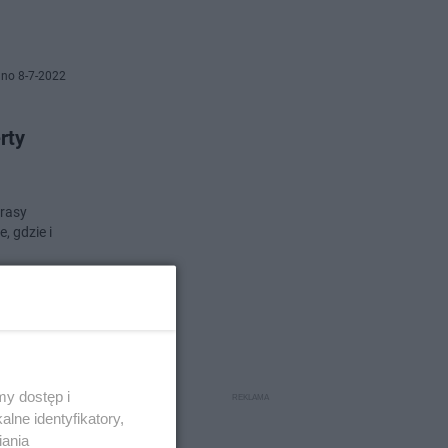
no 8-7-2022
rty
trasy
, gdzie i
o 25-8-2021
oczył
y dostęp i
lne identyfikatory,
iania