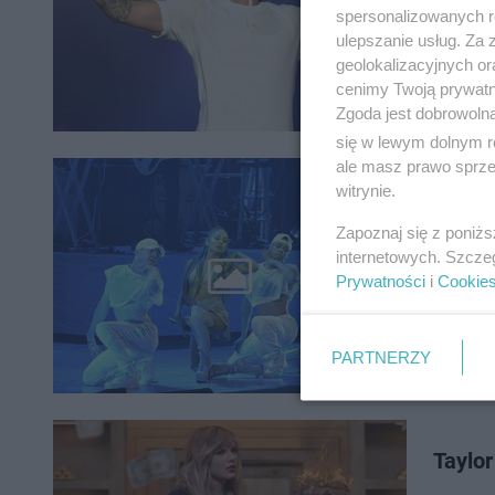
Fani Jus
spersonalizowanych re
strony a
ulepszanie usług. Za
koncerto
geolokalizacyjnych or
cenimy Twoją prywatno
Zgoda jest dobrowoln
się w lewym dolnym r
ale masz prawo sprzec
Ariana
witrynie.
działo
Zapoznaj się z poniż
internetowych. Szcze
Sweetene
Prywatności
i
Cookie
zobaczą 
Artystka
PARTNERZY
Taylor