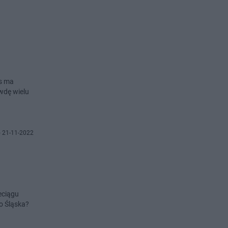
os ma
wdę wielu
 21-11-2022
eciągu
o Śląska?