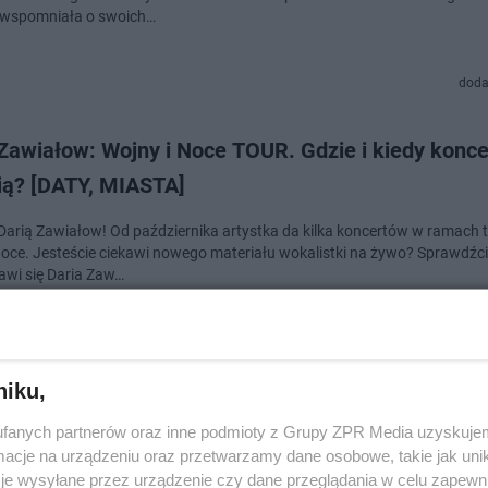
 wspomniała o swoich…
doda
Zawiałow: Wojny i Noce TOUR. Gdzie i kiedy konce
nią? [DATY, MIASTA]
 Darią Zawiałow! Od października artystka da kilka koncertów w ramach 
Noce. Jesteście ciekawi nowego materiału wokalistki na żywo? Sprawdźcie
jawi się Daria Zaw…
dodan
niku,
 Bieber zmienia plany na trasie koncertowej! Zask
fanych partnerów oraz inne podmioty z Grupy ZPR Media uzyskujem
ją swoich fanów!
cje na urządzeniu oraz przetwarzamy dane osobowe, takie jak unika
je wysyłane przez urządzenie czy dane przeglądania w celu zapewn