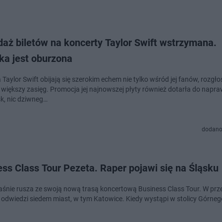
aż biletów na koncerty Taylor Swift wstrzymana.
ka jest oburzona
 Taylor Swift obijają się szerokim echem nie tylko wśród jej fanów, rozgł
 większy zasięg. Promocja jej najnowszej płyty również dotarła do napra
k, nic dziwneg…
dodano
ss Class Tour Pezeta. Raper pojawi się na Śląsku
aśnie rusza ze swoją nową trasą koncertową Business Class Tour. W prz
 odwiedzi siedem miast, w tym Katowice. Kiedy wystąpi w stolicy Górneg