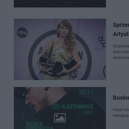
Sprzed
Artyst
Działania
znacznie
środowis
Busine
Pezet wł
miesiąca