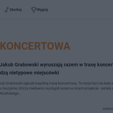
Słuchaj
Wygraj
 KONCERTOWA
i Jakub Grabowski wyruszają razem w trasę konce
dzą nietypowe miejscówki
spólną trasę koncertową. To może być nie lada wydarzenie
w muzyków, którzy niedawno wystąpili razem w innym projekcie - serialu
Wozińskiego…
dodano