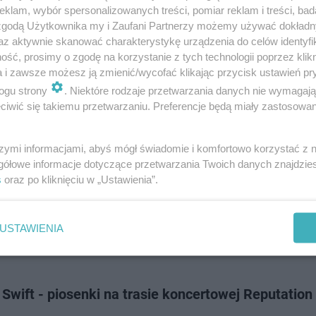
tina Biebera byli zachwyceni, kiedy w końcu doczekali się muzycznych no
klam, wybór spersonalizowanych treści, pomiar reklam i treści, bad
rtysty. Dodatkowych emocji dostarczyła im informacja, że wokalista ogłos
 zgodą Użytkownika my i Zaufani Partnerzy możemy używać dokład
wą na 2020 rok…
az aktywnie skanować charakterystykę urządzenia do celów identyfi
ść, prosimy o zgodę na korzystanie z tych technologii poprzez klikn
a i zawsze możesz ją zmienić/wycofać klikając przycisk ustawień pr
dodan
ogu strony
. Niektóre rodzaje przetwarzania danych nie wymagaj
iwić się takiemu przetwarzaniu. Preferencje będą miały zastosowanie
 Grande ruszyła w Sweetener World Tour! Co będzi
 i jakie piosenki usłyszymy na koncercie w Polsce
szymi informacjami, abyś mógł świadomie i komfortowo korzystać z
gółowe informacje dotyczące przetwarzania Twoich danych znajdzi
r World Tour to nowa trasa koncertowa Ariany Grande. Inauguracyjny ko
s
oraz po kliknięciu w „Ustawienia”.
w Albany, w stanie Nowy Jork, a ostatni odbędzie się 18 czerwca w Now
 przygotowała dl…
USTAWIENIA
dodan
 Swift - piosenki na trasie koncertowej Reputation