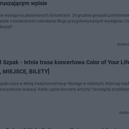
ruszającym wpisie
nie wystąpi na planowanych koncertach. 28 grudnia gwiazda poinformo
anów o konieczności odwołania długo przygotowywanych występów. Co
decyzji?
dodano
 Szpak - letnia trasa koncertowa Color of Your Lif
, MIEJSCE, BILETY]
zpak rusza w letnią trasę koncertową! Wystąpi w miastach, które są najc
ne podczas wakacji. Kiedy i gdzie koncerty artysty? Szczegóły przybliż
dodan