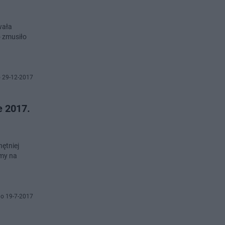
wała
 zmusiło
 29-12-2017
e 2017.
hętniej
amy na
o 19-7-2017