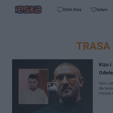
ESKA Story
Dołącz
TRASA
Kizo 
Odwie
Kizo i Jakub Grabowski ogłosili w
dla fanó
Patryka 