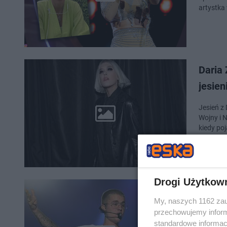
artystka
Daria 
jesie
Jesień z
Wojny i 
kiedy po
Drogi Użytkow
Justin
My, naszych 1162 zau
decyz
przechowujemy informa
standardowe informac