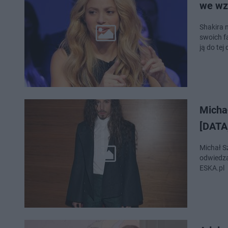
we wz
Shakira 
swoich f
ją do tej 
Michał
[DATA
Michał S
odwiedza
ESKA.pl