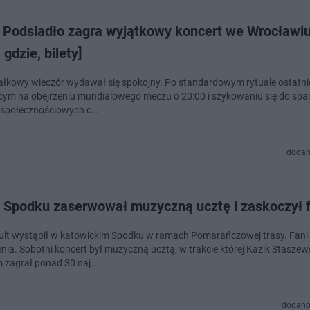
 Podsiadło zagra wyjątkowy koncert we Wrocławiu
 gdzie, bilety]
ałkowy wieczór wydawał się spokojny. Po standardowym rytuale ostatni
cym na obejrzeniu mundialowego meczu o 20:00 i szykowaniu się do span
 społecznościowych c…
dodan
w Spodku zaserwował muzyczną ucztę i zaskoczył
ult wystąpił w katowickim Spodku w ramach Pomarańczowej trasy. Fani n
nia. Sobotni koncert był muzyczną ucztą, w trakcie której Kazik Staszews
 zagrał ponad 30 naj…
dodano