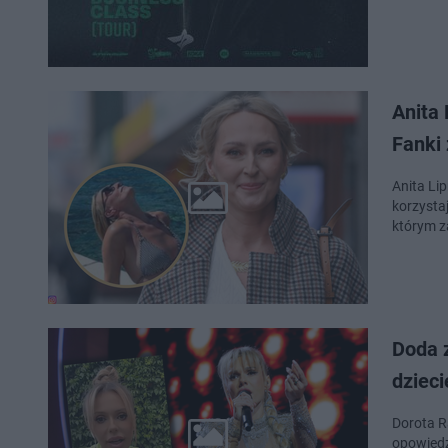
Anita 
Fanki 
Anita Li
korzystaj
którym z
Doda 
dzieci
Dorota R
opowiedz