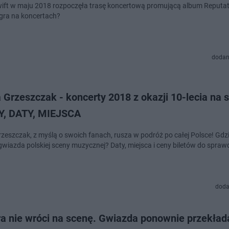
wift w maju 2018 rozpoczęła trasę koncertową promującą album Reputat
 gra na koncertach?
dodan
 Grzeszczak - koncerty 2018 z okazji 10-lecia na s
Y, DATY, MIEJSCA
zeszczak, z myślą o swoich fanach, rusza w podróż po całej Polsce! Gdzie
gwiazda polskiej sceny muzycznej? Daty, miejsca i ceny biletów do spra
doda
ra nie wróci na scenę. Gwiazda ponownie przekład