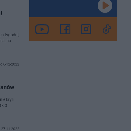
!
ch tygodni,
ia, na
o 6-12-2022
 fanów
ie kryli
ki z
 27-11-2022