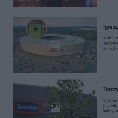
Igras
W sieci 
Tarczyńs
Zarząd o
Tarczy
Wrocławs
pojawiło
kolejny 