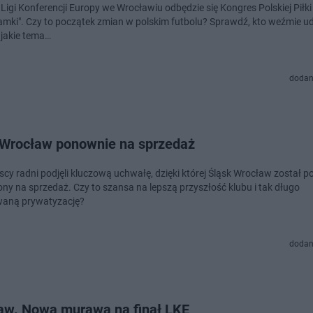
 Ligi Konferencji Europy we Wrocławiu odbędzie się Kongres Polskiej Piłk
ramki". Czy to początek zmian w polskim futbolu? Sprawdź, kto weźmie ud
 jakie tema…
dodan
 Wrocław ponownie na sprzedaż
cy radni podjęli kluczową uchwałę, dzięki której Śląsk Wrocław został 
ny na sprzedaż. Czy to szansa na lepszą przyszłość klubu i tak długo
waną prywatyzację?
dodan
aw. Nowa murawa na finał LKE