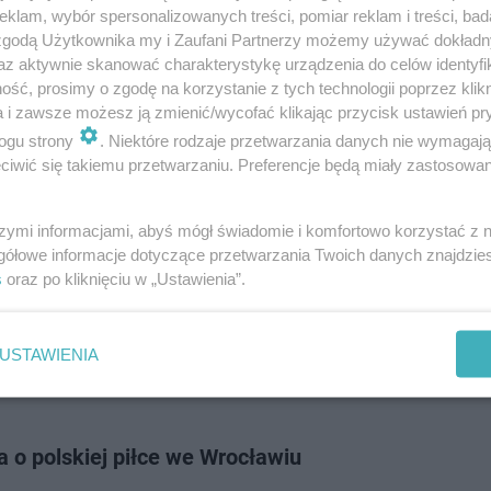
ozegrany zostanie finał Ligi Konferencji UEFA pomiędzy Chelsea FC a Real
klam, wybór spersonalizowanych treści, pomiar reklam i treści, bad
 trybuny ro…
 zgodą Użytkownika my i Zaufani Partnerzy możemy używać dokład
az aktywnie skanować charakterystykę urządzenia do celów identyfi
ść, prosimy o zgodę na korzystanie z tych technologii poprzez klikn
dodan
a i zawsze możesz ją zmienić/wycofać klikając przycisk ustawień pr
ogu strony
. Niektóre rodzaje przetwarzania danych nie wymagaj
iwić się takiemu przetwarzaniu. Preferencje będą miały zastosowanie
Ligi Konferencji Europy we Wrocławiu. Miasto ostr
ej zostań w domu"
szymi informacjami, abyś mógł świadomie i komfortowo korzystać z
gółowe informacje dotyczące przetwarzania Twoich danych znajdzi
7 maja 2025 roku Wrocław szykuje się na prawdziwe piłkarskie oblężenie.
s
oraz po kliknięciu w „Ustawienia”.
ląska odbędzie się bowiem Finał Ligi Konferencji Europy 2025. Szacuje si
we wydarzeni…
USTAWIENIA
dodan
 o polskiej piłce we Wrocławiu