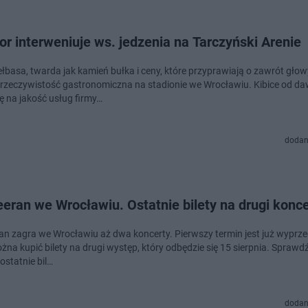
r interweniuje ws. jedzenia na Tarczyński Arenie
ełbasa, twarda jak kamień bułka i ceny, które przyprawiają o zawrót głow
rzeczywistość gastronomiczna na stadionie we Wrocławiu. Kibice od d
ę na jakość usług firmy…
dodan
eran we Wrocławiu. Ostatnie bilety na drugi konce
an zagra we Wrocławiu aż dwa koncerty. Pierwszy termin jest już wyprze
na kupić bilety na drugi występ, który odbędzie się 15 sierpnia. Sprawdźc
ostatnie bil…
dodan