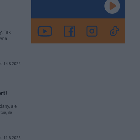
y. Tak
awna
o 14-8-2025
rt!
dany, ale
ie, ile
o 11-8-2025