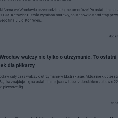
ki Arena we Wrocławiu przechodzi małą metamorfozę! Po ostatnim mec
z GKS Katowice ruszyła wymiana murawy, co stanowi ostatni etap prz
ego finału Ligi Konferen…
dodan
Wrocław walczy nie tylko o utrzymanie. To ostatni
ek dla piłkarzy
cław cały czas walczy o utrzymanie w Ekstraklasie. Aktualnie klub ze sto
Śląska znajduje się na ostatnim miejscu w tabeli z dorobkiem zaledwie 2
o pierwszej lig…
doda