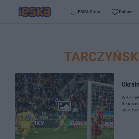
ESKA Story
Dołącz
TARCZYŃSK
Ukrain
Wielki m
Reprezent
sportowe