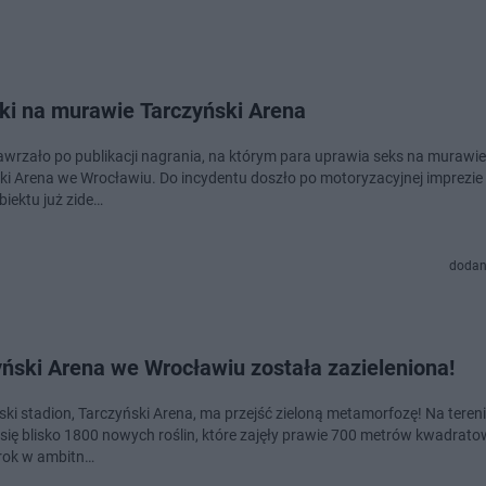
zki na murawie Tarczyński Arena
zawrzało po publikacji nagrania, na którym para uprawia seks na murawi
ki Arena we Wrocławiu. Do incydentu doszło po motoryzacyjnej imprezie 
biektu już zide…
dodan
ński Arena we Wrocławiu została zazieleniona!
ki stadion, Tarczyński Arena, ma przejść zieloną metamorfozę! Na teren
 się blisko 1800 nowych roślin, które zajęły prawie 700 metrów kwadrato
krok w ambitn…