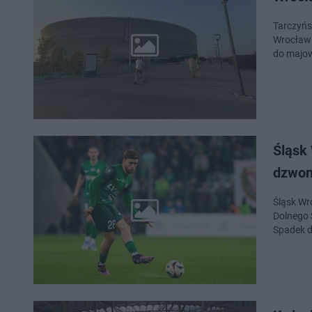
Tarczyńs
Wrocław 
do majow
Śląsk 
dzwon
Śląsk Wro
Dolnego 
Spadek d