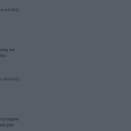
no 6-6-2025
Areny we
is i
o 28-5-2025
przyciągnie
ały plan