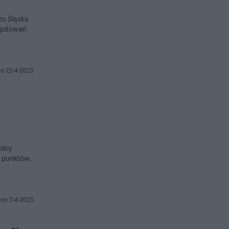
zu Śląska
ygotowań
o 22-4-2025
licy
2 punktów.
no 7-4-2025