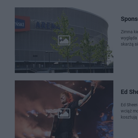
Sponso
Zimna ki
wygląda 
skarżą si
Ed She
Ed Sheer
wciąż moż
kosztują 