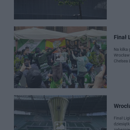
Finał 
Na kilka
Wrocławi
Chelsea 
Wrocła
Finał Li
dziesiąt
zabezpie