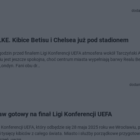
doda
LKE. Kibice Betisu i Chelsea już pod stadionem
 godzin przed finałem Ligi Konferencji UEFA atmosfera wokół Tarczyński 
u jest jeszcze spokojna, choć centrum miasta wypełniają barwy Realu Bet
Londyn. Fani obu dr…
dodan
w gotowy na finał Ligi Konferencji UEFA
gi Konferencji UEFA, który odbędzie się 28 maja 2025 roku we Wrocławiu, 
ki tysięcy kibiców z całego świata. Miasto i służby porządkowe przygotow
czeń, uwzg…