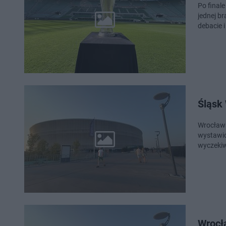
Po finale
jednej b
debacie i
Śląsk
Wrocławs
wystawio
wyczeki
Wrocł