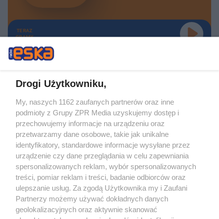
TERAZ
GRAMY
Drogi Użytkowniku,
My, naszych 1162 zaufanych partnerów oraz inne
Żaden utwór zamieszczony w serwisie nie może być powielany i
podmioty z Grupy ZPR Media uzyskujemy dostęp i
rozpowszechniany lub dalej rozpowszechniany w jakikolwiek sposób (w
tym także elektroniczny lub mechaniczny) na jakimkolwiek polu
przechowujemy informacje na urządzeniu oraz
eksploatacji w jakiejkolwiek formie, włącznie z umieszczaniem w Internecie
przetwarzamy dane osobowe, takie jak unikalne
bez pisemnej zgody właściciela praw. Jakiekolwiek użycie lub
wykorzystanie utworów w całości lub w części z naruszeniem prawa, tzn.
identyfikatory, standardowe informacje wysyłane przez
bez właściwej zgody, jest zabronione pod groźbą kary i może być ścigane
urządzenie czy dane przeglądania w celu zapewniania
prawnie.
spersonalizowanych reklam, wybór spersonalizowanych
treści, pomiar reklam i treści, badanie odbiorców oraz
ulepszanie usług. Za zgodą Użytkownika my i Zaufani
Partnerzy możemy używać dokładnych danych
geolokalizacyjnych oraz aktywnie skanować