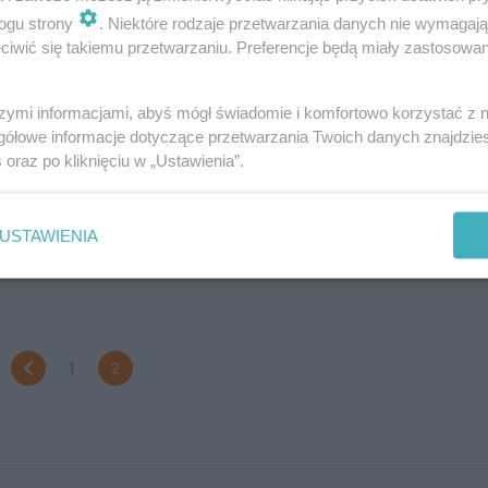
doda
ogu strony
. Niektóre rodzaje przetwarzania danych nie wymagaj
iwić się takiemu przetwarzaniu. Preferencje będą miały zastosowanie
szlakiem słynnej "Kadrówki" ruszył do Kielc
szymi informacjami, abyś mógł świadomie i komfortowo korzystać z
gółowe informacje dotyczące przetwarzania Twoich danych znajdzi
a do Kielc wyruszył Marsz Szlakiem I Kompanii Kadrowej ( 58. edycja). 
s
oraz po kliknięciu w „Ustawienia”.
y z czternastu brygad Wojsk Obrony Terytorialnej rozpoczęło rywalizację
ach „Kadrówki”.
USTAWIENIA
doda
1
2