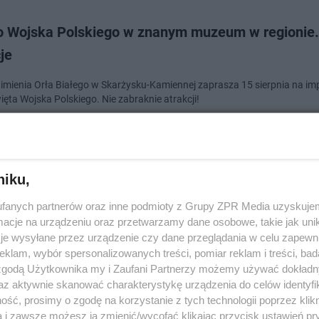
o Wojska Polskiego w znanym muzeum w regionie
je
mienia Orła Białego w Skarżysku-Kamiennej zaprasza 15 sierpnia na im
ięta Wojska Polskiego. Nie zabraknie atrakcji!
doda
niku,
o Wojska Polskiego. Będą pikniki w Świętokrzyski
fanych partnerów oraz inne podmioty z Grupy ZPR Media uzyskujem
dź gdzie
cje na urządzeniu oraz przetwarzamy dane osobowe, takie jak unika
je wysyłane przez urządzenie czy dane przeglądania w celu zapewn
klam, wybór spersonalizowanych treści, pomiar reklam i treści, bad
ało-Czerwona – pod takim hasłem od 12 do 15 sierpnia odbywać się będą
Święta Wojska Polskiego oraz 103. rocznicy Bitwy Warszawskiej. W woj.
 zgodą Użytkownika my i Zaufani Partnerzy możemy używać dokład
zyskim odbędą się liczne …
az aktywnie skanować charakterystykę urządzenia do celów identyfi
ść, prosimy o zgodę na korzystanie z tych technologii poprzez klikn
a i zawsze możesz ją zmienić/wycofać klikając przycisk ustawień pr