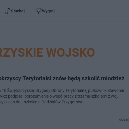
Słuchaj
Wygraj
RZYSKIE WOJSKO
krzyscy Terytorialsi znów będą szkolić młodzież
10 Świętokrzyskiej Brygady Obrony Terytorialnej pułkownik Sławomir
icz podpisał porozumienie o współpracy z trzema szkołami z woj.
zyskiego dot. szkolenia Oddziałów Przygotowa…
dodan