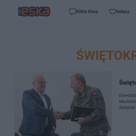
ESKA Story
Dołącz
ŚWIĘTOK
Święto
Dowódca 
Machniew
Świętokr