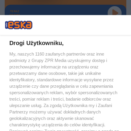
TERAZ
GRAMY
Drogi Użytkowniku,
My, naszych 1160 zaufanych partnerów oraz inne
Żaden utwór zamieszczony w serwisie nie może być powielany i
podmioty z Grupy ZPR Media uzyskujemy dostęp i
rozpowszechniany lub dalej rozpowszechniany w jakikolwiek sposób (w
tym także elektroniczny lub mechaniczny) na jakimkolwiek polu
przechowujemy informacje na urządzeniu oraz
eksploatacji w jakiejkolwiek formie, włącznie z umieszczaniem w Internecie
przetwarzamy dane osobowe, takie jak unikalne
bez pisemnej zgody właściciela praw. Jakiekolwiek użycie lub
wykorzystanie utworów w całości lub w części z naruszeniem prawa, tzn.
identyfikatory, standardowe informacje wysyłane przez
bez właściwej zgody, jest zabronione pod groźbą kary i może być ścigane
urządzenie czy dane przeglądania w celu zapewniania
prawnie.
spersonalizowanych reklam, wybór spersonalizowanych
treści, pomiar reklam i treści, badanie odbiorców oraz
ulepszanie usług. Za zgodą Użytkownika my i Zaufani
Partnerzy możemy używać dokładnych danych
geolokalizacyjnych oraz aktywnie skanować
charakterystykę urządzenia do celów identyfikacji.
O nas
Ponieważ cenimy Twoją prywatność, prosimy o zgodę na