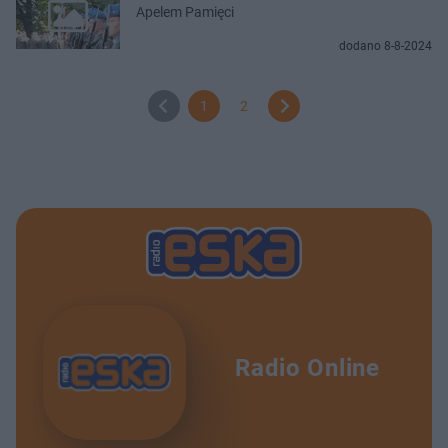
Apelem Pamięci
dodano 8-8-2024
1
2
Radio Online