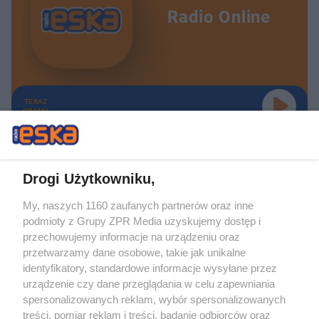
Radio Online
TERAZ
GRAMY
Drogi Użytkowniku,
My, naszych 1160 zaufanych partnerów oraz inne
Żaden utwór zamieszczony w serwisie nie może być powielany i
podmioty z Grupy ZPR Media uzyskujemy dostęp i
rozpowszechniany lub dalej rozpowszechniany w jakikolwiek sposób (w
tym także elektroniczny lub mechaniczny) na jakimkolwiek polu
przechowujemy informacje na urządzeniu oraz
eksploatacji w jakiejkolwiek formie, włącznie z umieszczaniem w Internecie
przetwarzamy dane osobowe, takie jak unikalne
bez pisemnej zgody właściciela praw. Jakiekolwiek użycie lub
wykorzystanie utworów w całości lub w części z naruszeniem prawa, tzn.
identyfikatory, standardowe informacje wysyłane przez
bez właściwej zgody, jest zabronione pod groźbą kary i może być ścigane
urządzenie czy dane przeglądania w celu zapewniania
prawnie.
spersonalizowanych reklam, wybór spersonalizowanych
treści, pomiar reklam i treści, badanie odbiorców oraz