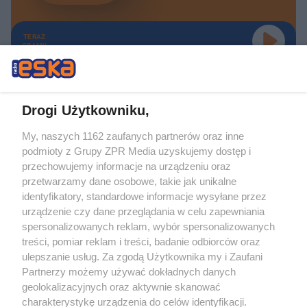
TERAZ
GRAMY
Drogi Użytkowniku,
My, naszych 1162 zaufanych partnerów oraz inne
Żaden utwór zamieszczony w serwisie nie może być powielany i
podmioty z Grupy ZPR Media uzyskujemy dostęp i
rozpowszechniany lub dalej rozpowszechniany w jakikolwiek sposób (w
tym także elektroniczny lub mechaniczny) na jakimkolwiek polu
przechowujemy informacje na urządzeniu oraz
eksploatacji w jakiejkolwiek formie, włącznie z umieszczaniem w Internecie
przetwarzamy dane osobowe, takie jak unikalne
bez pisemnej zgody właściciela praw. Jakiekolwiek użycie lub
identyfikatory, standardowe informacje wysyłane przez
wykorzystanie utworów w całości lub w części z naruszeniem prawa, tzn.
bez właściwej zgody, jest zabronione pod groźbą kary i może być ścigane
urządzenie czy dane przeglądania w celu zapewniania
prawnie.
spersonalizowanych reklam, wybór spersonalizowanych
treści, pomiar reklam i treści, badanie odbiorców oraz
ulepszanie usług. Za zgodą Użytkownika my i Zaufani
Partnerzy możemy używać dokładnych danych
geolokalizacyjnych oraz aktywnie skanować
charakterystykę urządzenia do celów identyfikacji.