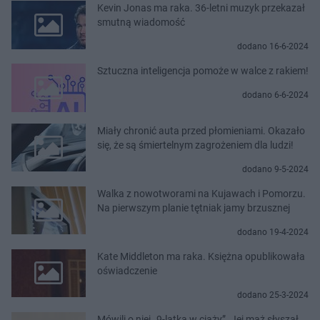
Kevin Jonas ma raka. 36-letni muzyk przekazał
smutną wiadomość
dodano 16-6-2024
Sztuczna inteligencja pomoże w walce z rakiem!
dodano 6-6-2024
Miały chronić auta przed płomieniami. Okazało
się, że są śmiertelnym zagrożeniem dla ludzi!
dodano 9-5-2024
Walka z nowotworami na Kujawach i Pomorzu.
Na pierwszym planie tętniak jamy brzusznej
dodano 19-4-2024
Kate Middleton ma raka. Księżna opublikowała
oświadczenie
dodano 25-3-2024
Mówili o niej „9-latka w ciąży”. Jej mąż słyszał