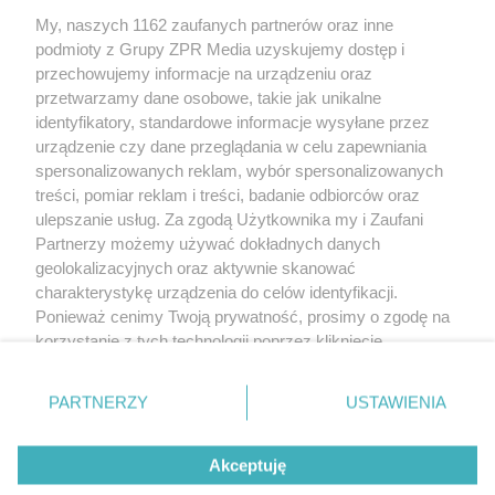
My, naszych 1162 zaufanych partnerów oraz inne
Żaden utwór zamieszczony w serwisie nie może być powielany i
podmioty z Grupy ZPR Media uzyskujemy dostęp i
rozpowszechniany lub dalej rozpowszechniany w jakikolwiek sposób (w
tym także elektroniczny lub mechaniczny) na jakimkolwiek polu
przechowujemy informacje na urządzeniu oraz
eksploatacji w jakiejkolwiek formie, włącznie z umieszczaniem w Internecie
przetwarzamy dane osobowe, takie jak unikalne
bez pisemnej zgody właściciela praw. Jakiekolwiek użycie lub
identyfikatory, standardowe informacje wysyłane przez
wykorzystanie utworów w całości lub w części z naruszeniem prawa, tzn.
bez właściwej zgody, jest zabronione pod groźbą kary i może być ścigane
urządzenie czy dane przeglądania w celu zapewniania
prawnie.
spersonalizowanych reklam, wybór spersonalizowanych
treści, pomiar reklam i treści, badanie odbiorców oraz
ulepszanie usług. Za zgodą Użytkownika my i Zaufani
Partnerzy możemy używać dokładnych danych
geolokalizacyjnych oraz aktywnie skanować
charakterystykę urządzenia do celów identyfikacji.
Ponieważ cenimy Twoją prywatność, prosimy o zgodę na
O nas
korzystanie z tych technologii poprzez kliknięcie
Informacje prawne
„Akceptuję”. Zgoda jest dobrowolna i zawsze możesz ją
zmienić/wycofać klikając przycisk ustawień prywatności
Nasze serwisy
PARTNERZY
USTAWIENIA
znajdujący się w lewym dolnym rogu strony
. Niektóre
rodzaje przetwarzania danych nie wymagają zgody
© 2026 Grupa ZPR Media
Akceptuję
użytkownika, ale masz prawo sprzeciwić się takiemu
przetwarzaniu. Preferencje będą miały zastosowanie tylko