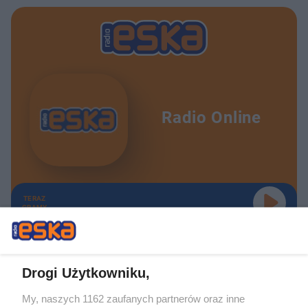
Radio Online
TERAZ
GRAMY
Drogi Użytkowniku,
My, naszych 1162 zaufanych partnerów oraz inne
Żaden utwór zamieszczony w serwisie nie może być powielany i