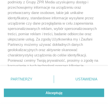
podmioty z Grupy ZPR Media uzyskujemy dostęp i
rozpowszechniany lub dalej rozpowszechniany w jakikolwiek sposób (w
tym także elektroniczny lub mechaniczny) na jakimkolwiek polu
przechowujemy informacje na urządzeniu oraz
eksploatacji w jakiejkolwiek formie, włącznie z umieszczaniem w Internecie
przetwarzamy dane osobowe, takie jak unikalne
bez pisemnej zgody właściciela praw. Jakiekolwiek użycie lub
identyfikatory, standardowe informacje wysyłane przez
wykorzystanie utworów w całości lub w części z naruszeniem prawa, tzn.
bez właściwej zgody, jest zabronione pod groźbą kary i może być ścigane
urządzenie czy dane przeglądania w celu zapewniania
prawnie.
spersonalizowanych reklam, wybór spersonalizowanych
treści, pomiar reklam i treści, badanie odbiorców oraz
ulepszanie usług. Za zgodą Użytkownika my i Zaufani
Partnerzy możemy używać dokładnych danych
geolokalizacyjnych oraz aktywnie skanować
charakterystykę urządzenia do celów identyfikacji.
Ponieważ cenimy Twoją prywatność, prosimy o zgodę na
O nas
korzystanie z tych technologii poprzez kliknięcie
Informacje prawne
„Akceptuję”. Zgoda jest dobrowolna i zawsze możesz ją
zmienić/wycofać klikając przycisk ustawień prywatności
Nasze serwisy
PARTNERZY
USTAWIENIA
znajdujący się w lewym dolnym rogu strony
. Niektóre
rodzaje przetwarzania danych nie wymagają zgody
© 2026 Grupa ZPR Media
Akceptuję
użytkownika, ale masz prawo sprzeciwić się takiemu
przetwarzaniu. Preferencje będą miały zastosowanie tylko
na tej witrynie.