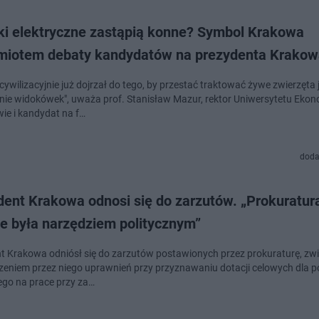
ki elektryczne zastąpią konne? Symbol Krakowa
miotem debaty kandydatów na prezydenta Krakow
ywilizacyjnie już dojrzał do tego, by przestać traktować żywe zwierzęta 
nie widokówek", uważa prof. Stanisław Mazur, rektor Uniwersytetu Eko
ie i kandydat na f…
doda
dent Krakowa odnosi się do zarzutów. „Prokuratur
e była narzędziem politycznym”
t Krakowa odniósł się do zarzutów postawionych przez prokuraturę, zw
zeniem przez niego uprawnień przy przyznawaniu dotacji celowych dla 
go na prace przy za…