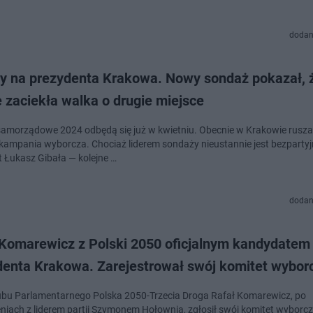
dodan
y na prezydenta Krakowa. Nowy sondaż pokazał, 
 zaciekła walka o drugie miejsce
amorządowe 2024 odbędą się już w kwietniu. Obecnie w Krakowie rusza
 kampania wyborcza. Chociaż liderem sondaży nieustannie jest bezparty
 Łukasz Gibała — kolejne …
dodan
 Komarewicz z Polski 2050 oficjalnym kandydatem
denta Krakowa. Zarejestrował swój komitet wybor
ubu Parlamentarnego Polska 2050-Trzecia Droga Rafał Komarewicz, po
niach z liderem partii Szymonem Hołownią, zgłosił swój komitet wyborc