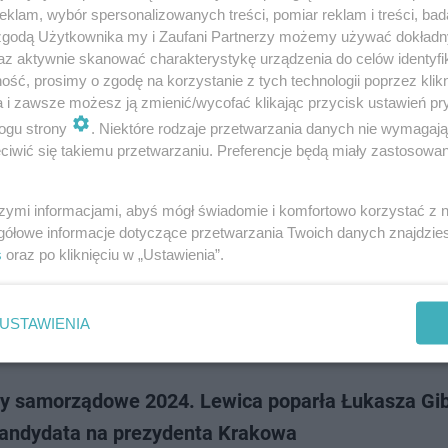
anka PiS Beata Szydło powiedziała, że były wojewoda małopolski, a obec
klam, wybór spersonalizowanych treści, pomiar reklam i treści, bad
mita jest jednym z rozważanych kandydatów PiS w wyborach na prezyd
 zgodą Użytkownika my i Zaufani Partnerzy możemy używać dokład
 Według byłej premier w …
az aktywnie skanować charakterystykę urządzenia do celów identyfi
ść, prosimy o zgodę na korzystanie z tych technologii poprzez klikn
a i zawsze możesz ją zmienić/wycofać klikając przycisk ustawień pr
dodan
ogu strony
. Niektóre rodzaje przetwarzania danych nie wymagaj
iwić się takiemu przetwarzaniu. Preferencje będą miały zastosowanie
ak-Kamysz apeluje do koalicji 15 Października o
nego kandydata na prezydenta Krakowa. Padło ko
szymi informacjami, abyś mógł świadomie i komfortowo korzystać z
sko
gółowe informacje dotyczące przetwarzania Twoich danych znajdzi
m celem politycznym jest zwycięstwo w wyborach samorządowych, wyg
s
oraz po kliknięciu w „Ustawienia”.
ce i w całym kraju — powiedział na konferencji w Tarnowie wicepremier, 
w Kosiniak-Kamysz. P…
USTAWIENIA
doda
y samorządowe 2024. Lewica poparła Łukasza Gi
kandydata na prezydenta Krakowa