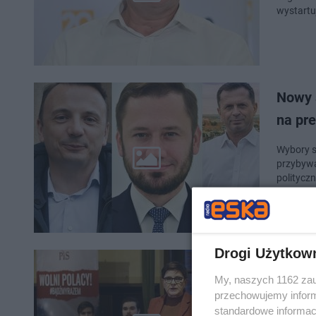
wystartu
Nowy 
na pr
Wybory s
przybywa
polityczn
Drogi Użytkow
Kto b
My, naszych 1162 zau
Szydł
przechowujemy informa
standardowe informac