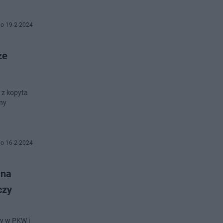
o 19-2-2024
że
 z kopyta
jny
o 16-2-2024
 na
czy
zy w PKW i