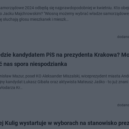
amorządowe 2024 odbędą się najprawdopodobniej w kwietniu. Kto obej
po Jacku Majchrowskim? "Wiosną możemy wybrać władze samorządowe,
 słuchają głosu mieszkanek i mieszk…
dodano
ędzie kandydatem PiS na prezydenta Krakowa? M
ć nas spora niespodzianka
anisław Mazur, poseł KO Aleksander Miszalski, wiceprezydent miasta Andr
jny kandydat Łukasz Gibała oraz aktywista Mateusz Jaśko - to już znani
 włodarza Kr…
dodano
ej Kulig wystartuje w wyborach na stanowisko pre