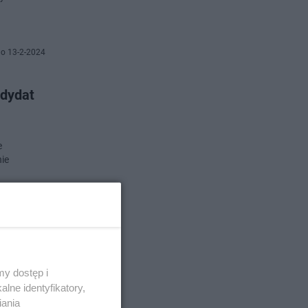
o 13-2-2024
ndydat
e
nie
no 7-2-2024
ata
y dostęp i
lne identyfikatory,
iania