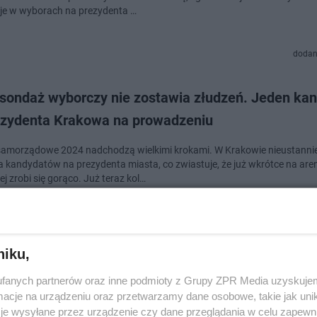
je w wyborach na prezydenta …
dodan
sondaż wyborczy nie zostawia złudzeń. Jeden ka
ezydenta Krakowa na prowadzeniu
amorządowe 2024 nadchodzą wielkimi krokami. W Krakowie nieustanni
 kandydatów na prezydenta miasta, co zwiastuje, że już wkrótce na are
ej zrobi się gorąco. Już teraz kol…
doda
niku,
ędzie kandydatem PiS na prezydenta Krakowa? Be
fanych partnerów oraz inne podmioty z Grupy ZPR Media uzyskujem
o zdradziła nazwisko
cje na urządzeniu oraz przetwarzamy dane osobowe, takie jak unika
je wysyłane przez urządzenie czy dane przeglądania w celu zapewn