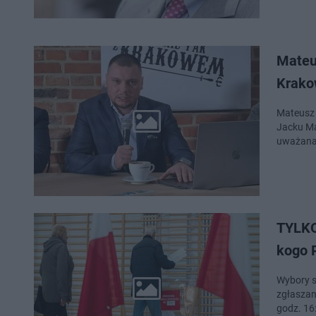
Mateu
Krako
Mateusz J
Jacku Ma
uważana 
TYLKO
kogo 
Wybory s
zgłaszan
godz. 16