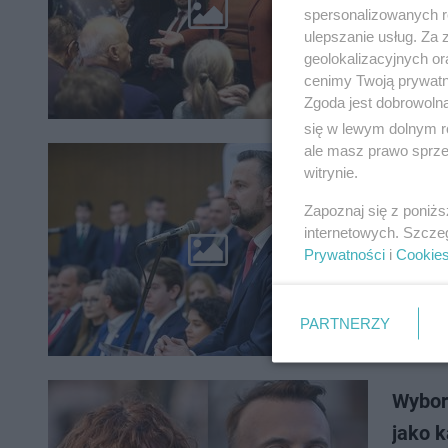
Europosł
spersonalizowanych re
Łukasz K
ulepszanie usług. Za
Krakowa.
geolokalizacyjnych or
cenimy Twoją prywatno
Zgoda jest dobrowoln
się w lewym dolnym r
ale masz prawo sprzec
Kosini
witrynie.
wspól
Zapoznaj się z poniż
nazwi
internetowych. Szcze
Pierwszy
Prywatności
i
Cookie
Małopols
Władysła
PARTNERZY
Wybor
jako 