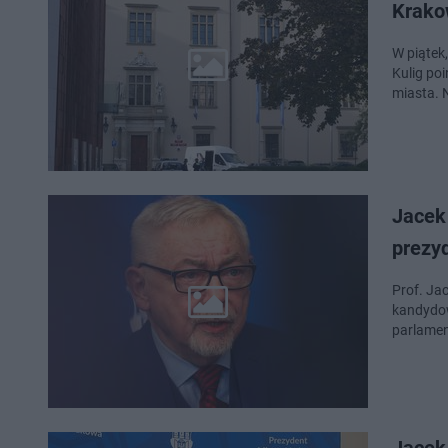
Krakow
W piątek
Kulig po
miasta. 
Jacek
prezy
Prof. Ja
kandydow
parlamen