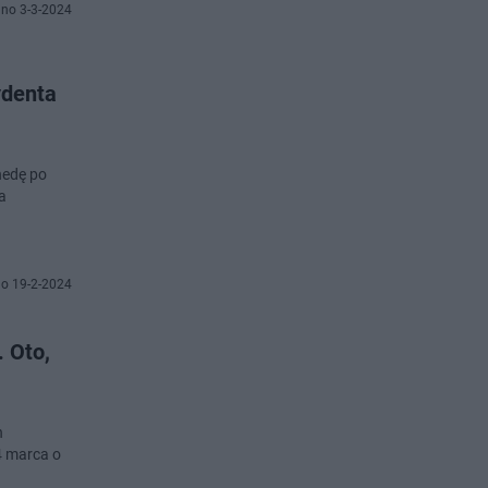
no 3-3-2024
ydenta
chedę po
a
o 19-2-2024
 Oto,
n
4 marca o