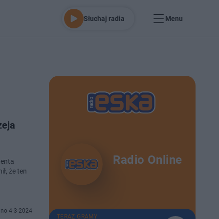
Słuchaj radia
Menu
zeja
Radio Online
denta
ł, że ten
no 4-3-2024
TERAZ GRAMY