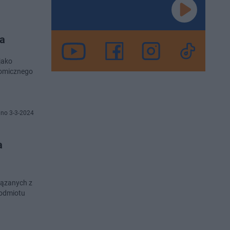
a
jako
nomicznego
no 3-3-2024
a
iązanych z
podmiotu