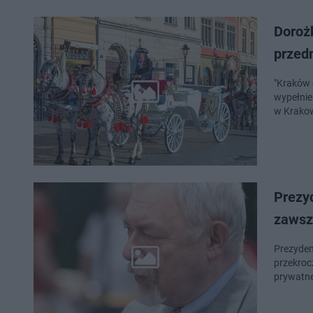
Doroż
przed
"Kraków c
wypełnie
w Krakow
Prezy
zawsz
Prezyden
przekroc
prywatne