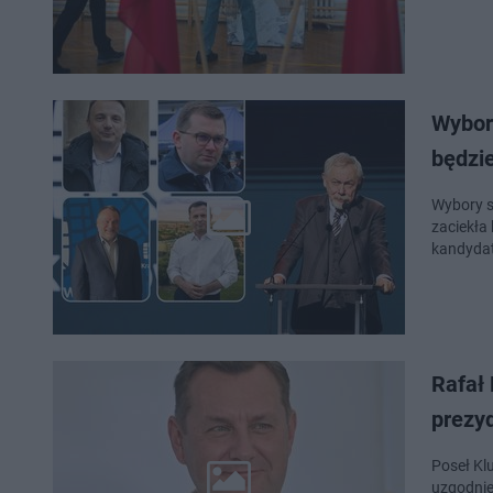
Wybor
będzie
Wybory s
zaciekła
kandydat
Rafał
prezy
Poseł Kl
uzgodnie