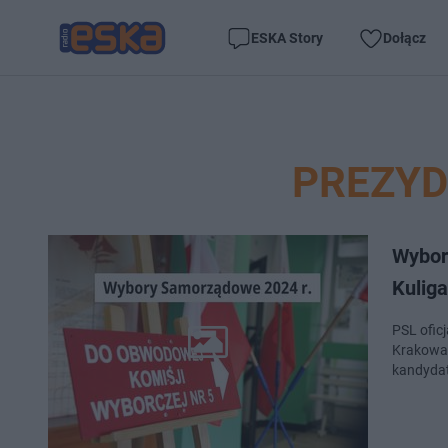
ESKA Story
Dołącz
PREZY
Wybor
Kuliga
PSL ofic
Krakowa.
kandydat