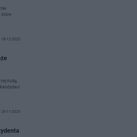
mie
 które
 18-12-2023
oże
zej Kulig,
 kandydaci
 29-11-2023
zydenta