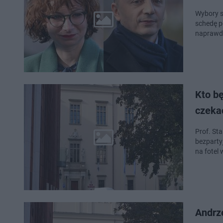
Wybory s
schedę 
naprawdę
Kto b
czeka
Prof. St
bezparty
na fotel
Andrz