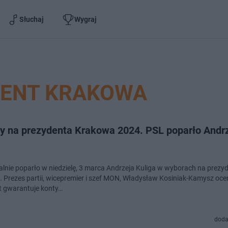
Słuchaj
Wygraj
DENT KRAKOWA
y na prezydenta Krakowa 2024. PSL poparło Andr
jalnie poparło w niedzielę, 3 marca Andrzeja Kuliga w wyborach na prezy
 Prezes partii, wicepremier i szef MON, Władysław Kosiniak-Kamysz oceni
 gwarantuje konty…
doda