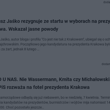
doda
sz Jaśko rezygnuje ze startu w wyborach na prez
wa. Wskazał jasne powody
aśko, autor bloga i profilu "Co jest nie tak z Krakowem", ubiegał się o s
jchrowskim. Początkowo jego kandydatura na prezydenta Krakowa był
za żart, jednak 8 lutego …
dodan
 U NAS. Nie Wassermann, Kmita czy Michałowski.
PiS rozważa na fotel prezydenta Krakowa
amorządowe odbędą się już niebawem, bo w niedzielę, 7 kwietnia. Termi
ia kandydatów na prezydentów, burmistrzów i wójtów mija natomiast 1
:00. Choć pozostało jeszcze…