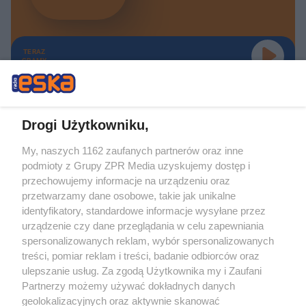
TERAZ
GRAMY
Drogi Użytkowniku,
My, naszych 1162 zaufanych partnerów oraz inne
Żaden utwór zamieszczony w serwisie nie może być powielany i
podmioty z Grupy ZPR Media uzyskujemy dostęp i
rozpowszechniany lub dalej rozpowszechniany w jakikolwiek sposób (w
tym także elektroniczny lub mechaniczny) na jakimkolwiek polu
przechowujemy informacje na urządzeniu oraz
eksploatacji w jakiejkolwiek formie, włącznie z umieszczaniem w Internecie
przetwarzamy dane osobowe, takie jak unikalne
bez pisemnej zgody właściciela praw. Jakiekolwiek użycie lub
identyfikatory, standardowe informacje wysyłane przez
wykorzystanie utworów w całości lub w części z naruszeniem prawa, tzn.
bez właściwej zgody, jest zabronione pod groźbą kary i może być ścigane
urządzenie czy dane przeglądania w celu zapewniania
prawnie.
spersonalizowanych reklam, wybór spersonalizowanych
treści, pomiar reklam i treści, badanie odbiorców oraz
ulepszanie usług. Za zgodą Użytkownika my i Zaufani
Partnerzy możemy używać dokładnych danych
geolokalizacyjnych oraz aktywnie skanować