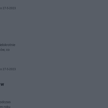
o 27-5-2023
elokrotnie
tów, co
o 27-5-2023
 w
podczas
ym roku