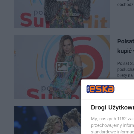
obchodzi
Polsa
kupić
Polsat S
posłucha
bilety na
Drogi Użytkow
Polsa
My, naszych 1162 zau
festi
przechowujemy informa
standardowe informac