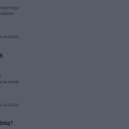
znych tego
a widzów
o 26-5-2023
y,
h
ą na scenie
o 20-5-2022
óżnią?