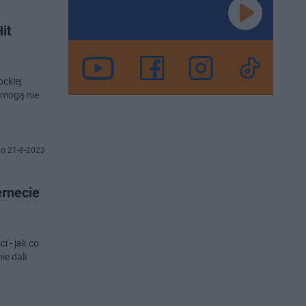
it
ockiej
 mogą nie
o 21-8-2023
ernecie
i - jak co
ie dali