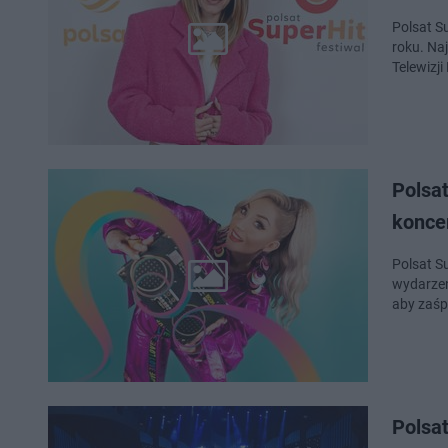
Polsat S
roku. Na
Telewizji
Polsa
koncer
Polsat S
wydarzeń
aby zaśp
Polsat