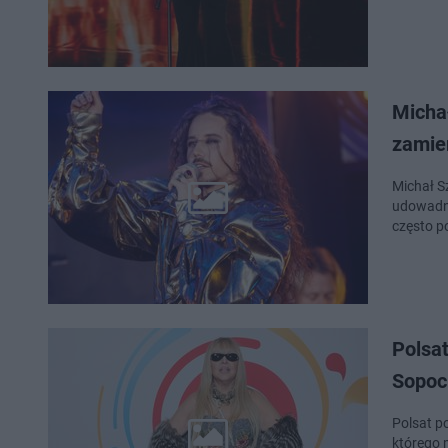
Micha
zamie
Michał S
udowadni
często p
Polsa
Sopoc
Polsat p
którego 