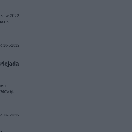
aczą w 2022
osenki
o 20-5-2022
Plejada
erii
retowej.
o 18-5-2022