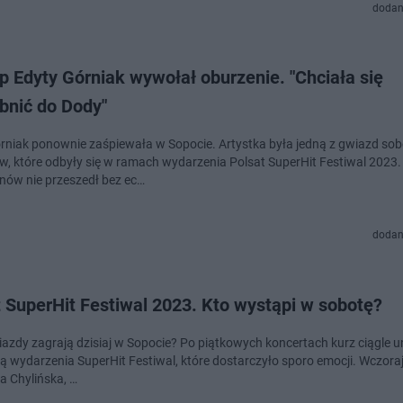
dodan
 Edyty Górniak wywołał oburzenie. "Chciała się
bnić do Dody"
rniak ponownie zaśpiewała w Sopocie. Artystka była jedną z gwiazd sob
w, które odbyły się w ramach wydarzenia Polsat SuperHit Festiwal 2023. 
nów nie przeszedł bez ec…
dodan
 SuperHit Festiwal 2023. Kto wystąpi w sobotę?
iazdy zagrają dzisiaj w Sopocie? Po piątkowych koncertach kurz ciągle un
ą wydarzenia SuperHit Festiwal, które dostarczyło sporo emocji. Wczoraj
a Chylińska, …