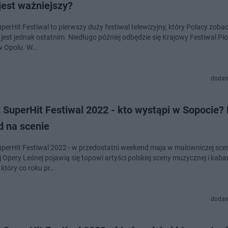
jest ważniejszy?
uperHit Festiwal to pierwszy duży festiwal telewizyjny, który Polacy zob
 jest jednak ostatnim. Niedługo później odbędzie się Krajowy Festiwal Pi
 w Opolu. W…
dodan
 SuperHit Festiwal 2022 - kto wystąpi w Sopocie? 
d na scenie
uperHit Festiwal 2022 - w przedostatni weekend maja w malowniczej scen
 Opery Leśnej pojawią się topowi artyści polskiej sceny muzycznej i kaba
 który co roku pr…
dodan