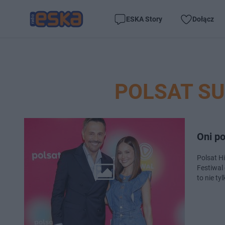
ESKA Story
Dołącz
POLSAT SU
Oni po
Polsat H
Festiwal
to nie ty