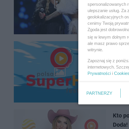
Jak co r
spersonalizowanych re
scenie O
ulepszanie usług. Za
które za
geolokalizacyjnych or
cenimy Twoją prywatno
Zgoda jest dobrowoln
się w lewym dolnym r
ale masz prawo sprzec
Polsat
witrynie.
kosztu
Zapoznaj się z poniż
internetowych. Szcze
Najwięks
Prywatności
i
Cookie
Polsat z
wielkie 
PARTNERZY
Kto po
Doda!