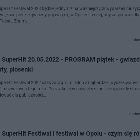
uperHit Festiwal 2023 będzie jednym z najważniejszych wydarzeń muzyc
jwiększe polskie gwiazdy pojawią się w Operze Leśnej, aby zaśpiewać dl
 Polsat. Znamy j…
dodan
t SuperHit 20.05.2022 - PROGRAM piątek - gwiazd
ty, piosenki
uperHit Festiwal 2022 czas zacząć! To jedno z najbardziej wyczekiwanyc
 muzycznych tego roku. Po raz kolejny największe polskie gwiazdy stan
iewać dla publiczności…
dodan
 SuperHit Festiwal i festiwal w Opolu - czym się r