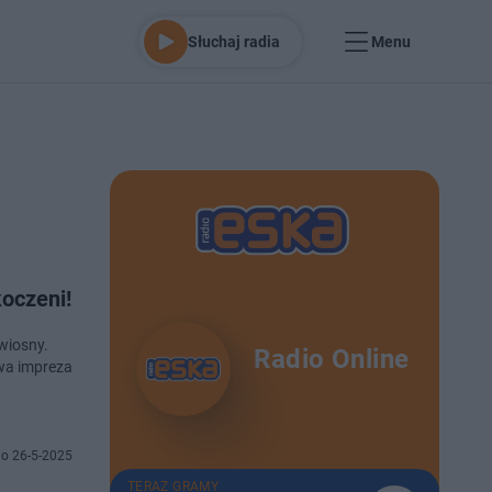
Słuchaj radia
Menu
koczeni!
wiosny.
Radio Online
owa impreza
o 26-5-2025
TERAZ GRAMY