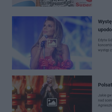
Występ
upodo
Edyta Gó
koncertó
występ z
Polsat
Jakie gw
nad scen
Agnieszk