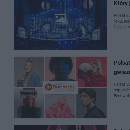
Który 
Polsat S
roku. Nie
Polskiej
Polsat
gwiaz
Polsat S
sopockiej
Festiwal,