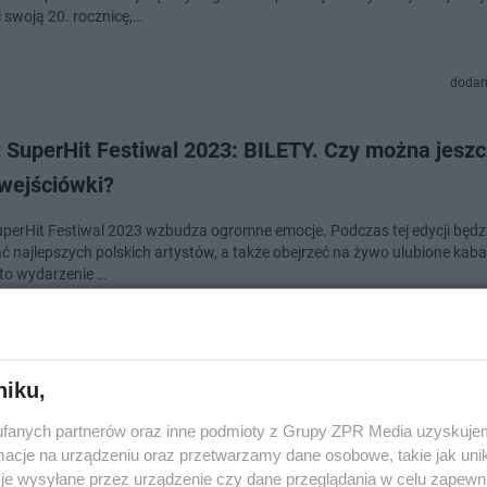
 swoją 20. rocznicę,…
dodan
t SuperHit Festiwal 2023: BILETY. Czy można jesz
 wejściówki?
uperHit Festiwal 2023 wzbudza ogromne emocje. Podczas tej edycji będ
ć najlepszych polskich artystów, a także obejrzeć na żywo ulubione kaba
 to wydarzenie …
dodan
niku,
t SuperHIT 26.05.2023 - kto wystąpi w piątek? Pr
fanych partnerów oraz inne podmioty z Grupy ZPR Media uzyskujem
walu w Sopocie
cje na urządzeniu oraz przetwarzamy dane osobowe, takie jak unika
je wysyłane przez urządzenie czy dane przeglądania w celu zapewn