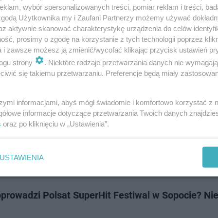
oku, sopocki festiwal otwiera letni sezon muzyczny. W ostatni weekend m
klam, wybór spersonalizowanych treści, pomiar reklam i treści, bad
pery Leśnej zaprezentują się największe gwiazdy wszystkich pokoleń mu
 zgodą Użytkownika my i Zaufani Partnerzy możemy używać dokład
prezentują swoje …
az aktywnie skanować charakterystykę urządzenia do celów identyfi
ść, prosimy o zgodę na korzystanie z tych technologii poprzez klikn
a i zawsze możesz ją zmienić/wycofać klikając przycisk ustawień pr
dodan
ogu strony
. Niektóre rodzaje przetwarzania danych nie wymagaj
iwić się takiemu przetwarzaniu. Preferencje będą miały zastosowanie
 SuperHit Festival 2023 - kiedy jest i kto wystąpi? 
ją bilety?
szymi informacjami, abyś mógł świadomie i komfortowo korzystać z
gółowe informacje dotyczące przetwarzania Twoich danych znajdzi
ze gwiazdy, gorące jubileusze, najlepsza muzyka i humor bez cenzury! Ju
s
oraz po kliknięciu w „Ustawienia”.
aprasza na swój festiwal do Opery Leśnej w Sopocie. Za każdym razem je
muzyczne święto …
USTAWIENIA
dodan
prowadzi Polsat SuperHit Festiwal w Sopocie? Nie