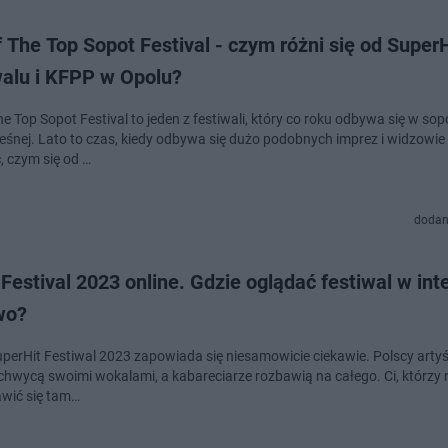
 The Top Sopot Festival - czym różni się od SuperH
walu i KFPP w Opolu?
e Top Sopot Festival to jeden z festiwali, który co roku odbywa się w sop
eśnej. Lato to czas, kiedy odbywa się dużo podobnych imprez i widzowie
, czym się od …
dodan
Festival 2023 online. Gdzie oglądać festiwal w int
wo?
uperHit Festiwal 2023 zapowiada się niesamowicie ciekawie. Polscy artyśc
achwycą swoimi wokalami, a kabareciarze rozbawią na całego. Ci, którzy n
awić się tam…