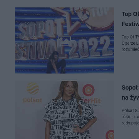
Top Of
Festi
Top Of Th
Operze L
rozumieć
Sopot 
na ży
Polsat S
roku - z
rady poj