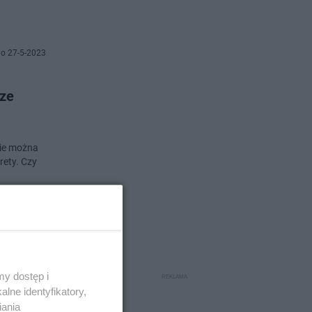
o 27-5-2023
cze
zie można
rety. Czy
o 27-5-2023
ogram
y dostęp i
lne identyfikatory,
iania