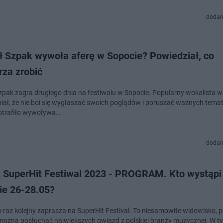
dodan
ł Szpak wywoła aferę w Sopocie? Powiedział, co
rza zrobić
zpak zagra drugiego dnia na festiwalu w Sopocie. Popularny wokalista wi
ał, że nie boi się wygłaszać swoich poglądów i poruszać ważnych tema
otrafiło wywoływa…
dodan
t SuperHit Festiwal 2023 - PROGRAM. Kto wystąpi
ie 26-28.05?
o raz kolejny zaprasza na SuperHit Festival. To niesamowite widowisko, 
można posłuchać największych gwiazd z polskiej branży muzycznej. W t