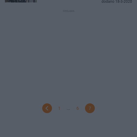
dodano 18-3-2020
1
...
6
7