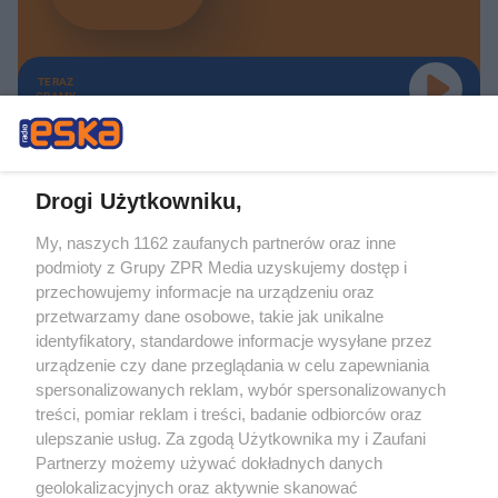
TERAZ
GRAMY
Drogi Użytkowniku,
My, naszych 1162 zaufanych partnerów oraz inne
Żaden utwór zamieszczony w serwisie nie może być powielany i
podmioty z Grupy ZPR Media uzyskujemy dostęp i
rozpowszechniany lub dalej rozpowszechniany w jakikolwiek sposób (w
tym także elektroniczny lub mechaniczny) na jakimkolwiek polu
przechowujemy informacje na urządzeniu oraz
eksploatacji w jakiejkolwiek formie, włącznie z umieszczaniem w Internecie
przetwarzamy dane osobowe, takie jak unikalne
bez pisemnej zgody właściciela praw. Jakiekolwiek użycie lub
identyfikatory, standardowe informacje wysyłane przez
wykorzystanie utworów w całości lub w części z naruszeniem prawa, tzn.
bez właściwej zgody, jest zabronione pod groźbą kary i może być ścigane
urządzenie czy dane przeglądania w celu zapewniania
prawnie.
spersonalizowanych reklam, wybór spersonalizowanych
treści, pomiar reklam i treści, badanie odbiorców oraz
ulepszanie usług. Za zgodą Użytkownika my i Zaufani
Partnerzy możemy używać dokładnych danych
geolokalizacyjnych oraz aktywnie skanować