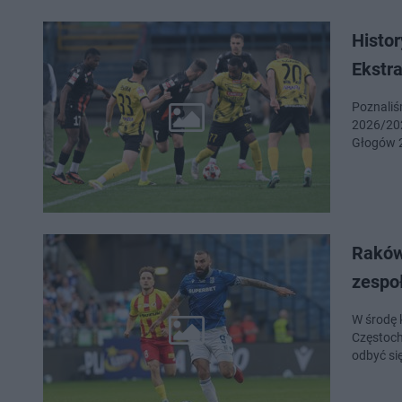
Histor
Ekstra
Poznaliś
2026/202
Głogów 2
Raków
zespoł
W środę 
Częstoch
odbyć się