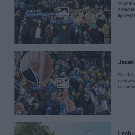
W ostatn
z Piastem
ligowej t
Jacek
Przed os
mistrzow
scenariu
Lech -