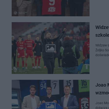
Widze
szkol
Widzew Ł
Željko So
doświad
Joao 
wzmoc
Joao Mou
dołącza 