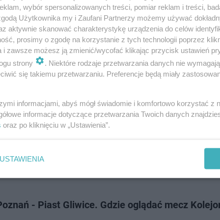
Gliwice. Po meczu dziesiątki tysięcy kibiców świętowało sukces z zawod
klam, wybór spersonalizowanych treści, pomiar reklam i treści, bad
mistrzowskiej fety. …
 zgodą Użytkownika my i Zaufani Partnerzy możemy używać dokład
az aktywnie skanować charakterystykę urządzenia do celów identyfi
ść, prosimy o zgodę na korzystanie z tych technologii poprzez klikn
dodan
a i zawsze możesz ją zmienić/wycofać klikając przycisk ustawień pr
ogu strony
. Niektóre rodzaje przetwarzania danych nie wymagaj
iwić się takiemu przetwarzaniu. Preferencje będą miały zastosowanie
 harmonogram przygotowań Lecha Poznań do no
u
szymi informacjami, abyś mógł świadomie i komfortowo korzystać z
gółowe informacje dotyczące przetwarzania Twoich danych znajdzi
nań wciąż toczy walkę o mistrzostwo Polski w bieżącym sezonie. Niebies
s
oraz po kliknięciu w „Ustawienia”.
 jednak do przodu i już teraz przedstawili swoje plany dotyczące przygot
h rozgrywek. Kie…
USTAWIENIA
dodan
oznań - Piast Gliwice. Gdzie oglądać mecz Kolejo