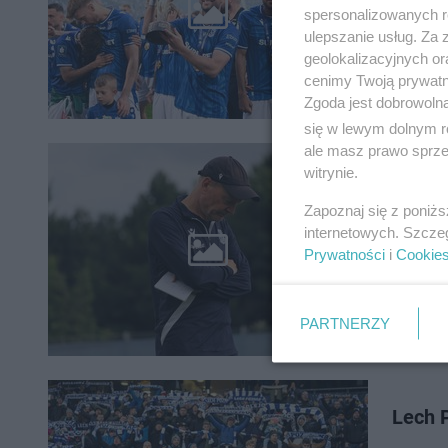
Piastem 
spersonalizowanych re
podczas 
ulepszanie usług. Za
geolokalizacyjnych or
cenimy Twoją prywatno
Zgoda jest dobrowoln
się w lewym dolnym r
ale masz prawo sprzec
Znamy
witrynie.
sezon
Zapoznaj się z poniż
internetowych. Szcze
Lech Poz
Prywatności
i
Cookie
działają
kolejnyc
PARTNERZY
Lech P