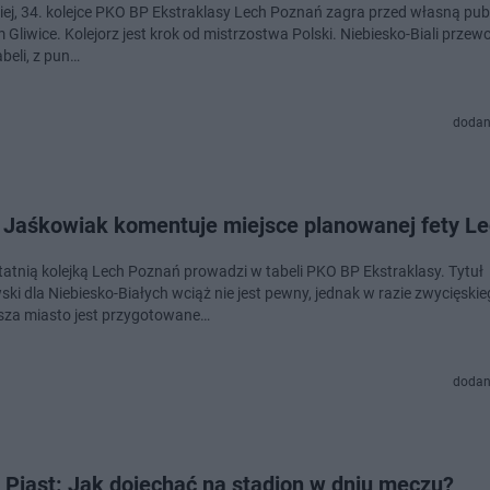
iej, 34. kolejce PKO BP Ekstraklasy Lech Poznań zagra przed własną pub
 Gliwice. Kolejorz jest krok od mistrzostwa Polski. Niebiesko-Biali prze
abeli, z pun…
dodan
 Jaśkowiak komentuje miejsce planowanej fety L
tatnią kolejką Lech Poznań prowadzi w tabeli PKO BP Ekstraklasy. Tytuł
ski dla Niebiesko-Białych wciąż nie jest pewny, jednak w razie zwycięski
sza miasto jest przygotowane…
dodan
 Piast: Jak dojechać na stadion w dniu meczu?