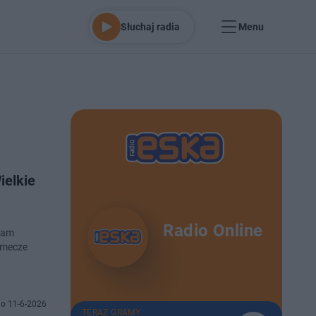
Słuchaj radia
Menu
ielkie
Radio Online
ram
 mecze
o 11-6-2026
TERAZ GRAMY