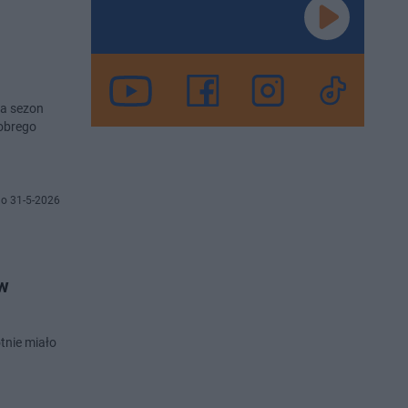
na sezon
obrego
o 31-5-2026
ów
tnie miało