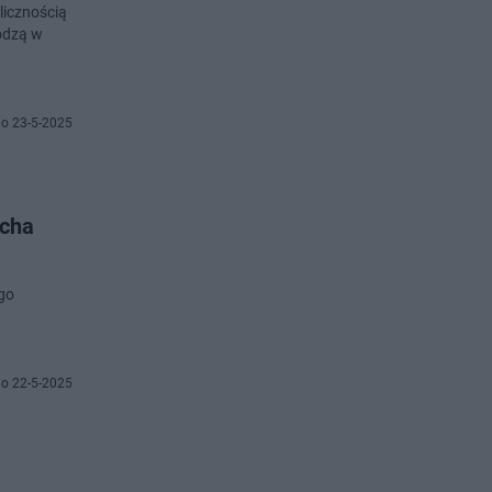
licznością
wodzą w
o 23-5-2025
echa
ego
o 22-5-2025