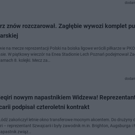
dodan
orz znów rozczarował. Zagłębie wywozi komplet p
arskiej
ie na mecze reprezentacji Polski na boiska ligowe wrócili piłkarze w PKO
asie. W piątkowy wieczór na Enea Stadionie Lech Poznań podejmował Za
ramach 8. kolejki. Mecz za…
dodan
Zeqiri nowym napastnikiem Widzewa! Reprezentan
arii podpisał czteroletni kontrakt
ódź zakończył letnie okno transferowe mocnym akcentem. Do drużyny d
ri – reprezentant Szwajcarii i były zawodnik m.in. Brighton, Augsburga i 
 napastnik związ…