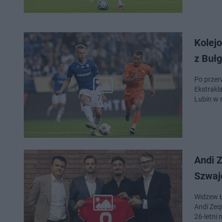
Kolej
z Bułg
Po przerw
Ekstrakl
Lubin w 
Andi 
Szwajc
Widzew Ł
Andi Zeqi
26-letni