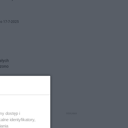
o 17-7-2025
ałych
czono
o 27-5-2025
y dostęp i
lne identyfikatory,
ał 1:0 z
iania