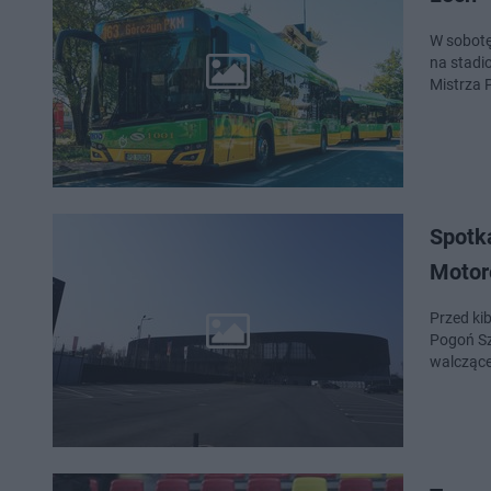
W sobotę
na stadionie mi
Mistrza P
Spotk
Motor
Przed ki
Pogoń Sz
walczącej