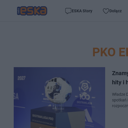
ESKA Story
Dołącz
PKO 
Znamy
hity i
Władze D
spotkań 
rozpoczn