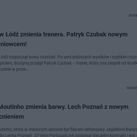
doda
w Łódź zmienia trenera. Patryk Czubak nowym
eniowcem!
ódź rozpoczął nowy rozdział. Po serii słabszych wyników i szybkim rozs
piciem, drużynę przejął Patryk Czubak – trener, który zna zespół od środk
czenie w prow…
dodan
Moutinho zmienia barwy. Lech Poznań z nowym
nieniem
tinho, który w minionym sezonie był filarem defensywy Jagiellonii Białys
do Lecha Poznań. 27-letni Portugalczyk podpisał dwuletni kontrakt i jes