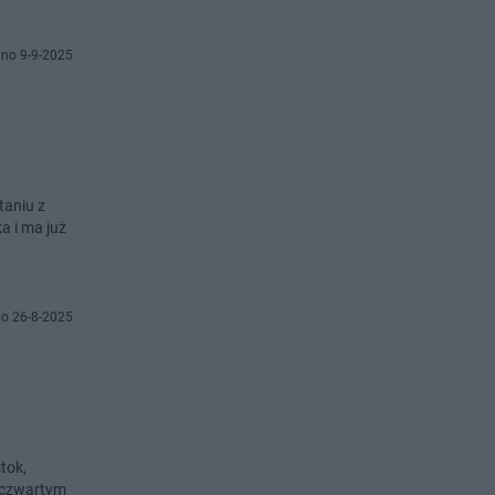
no 9-9-2025
taniu z
a i ma już
o 26-8-2025
tok,
t czwartym