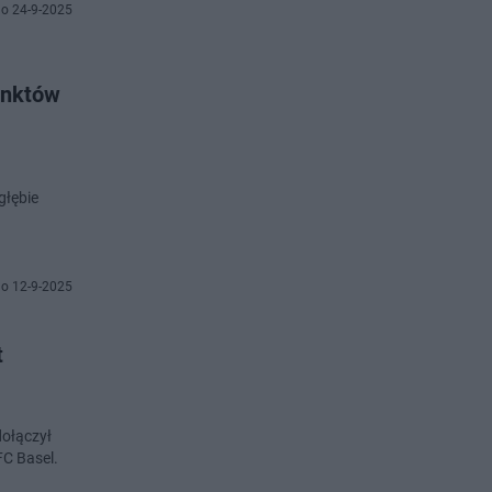
o 24-9-2025
unktów
głębie
o 12-9-2025
t
ołączył
FC Basel.