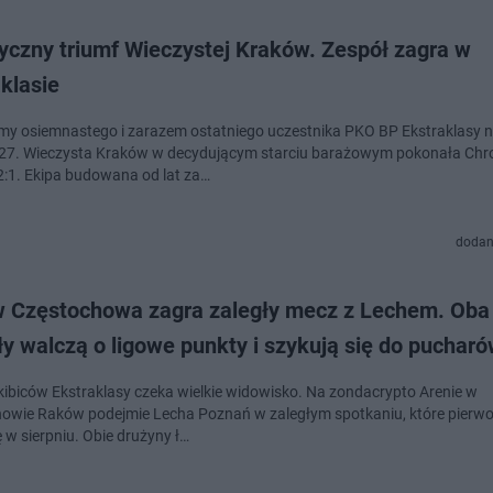
yczny triumf Wieczystej Kraków. Zespół zagra w
klasie
my osiemnastego i zarazem ostatniego uczestnika PKO BP Ekstraklasy 
7. Wieczysta Kraków w decydującym starciu barażowym pokonała Chr
:1. Ekipa budowana od lat za…
dodan
 Częstochowa zagra zaległy mecz z Lechem. Oba
y walczą o ligowe punkty i szykują się do puchar
kibiców Ekstraklasy czeka wielkie widowisko. Na zondacrypto Arenie w
owie Raków podejmie Lecha Poznań w zaległym spotkaniu, które pierwo
 w sierpniu. Obie drużyny ł…