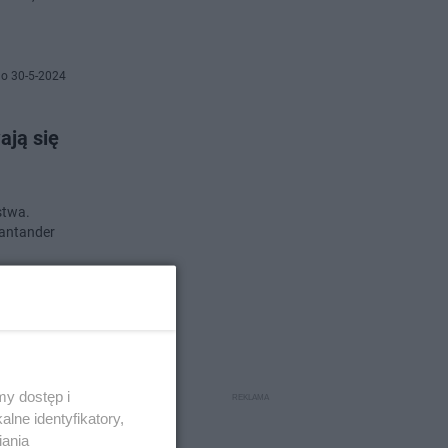
o 30-5-2024
ają się
stwa.
Santander
o 21-5-2024
g nie
y dostęp i
lne identyfikatory,
iania