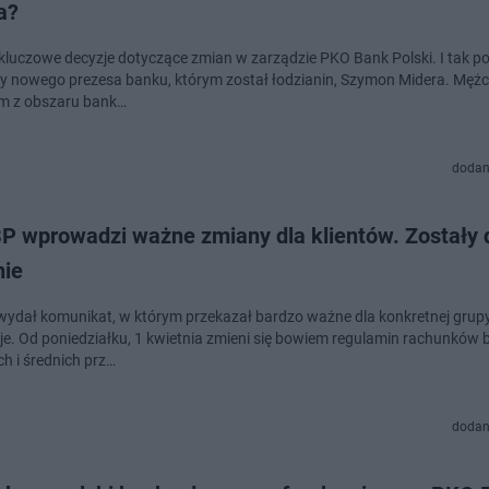
a?
kluczowe decyzje dotyczące zmian w zarządzie PKO Bank Polski. I tak p
nowego prezesa banku, którym został łodzianin, Szymon Midera. Mężczyzna jest
m z obszaru bank…
dodan
P wprowadzi ważne zmiany dla klientów. Zostały
nie
ydał komunikat, w którym przekazał bardzo ważne dla konkretnej grupy
je. Od poniedziałku, 1 kwietnia zmieni się bowiem regulamin rachunkó
ch i średnich prz…
dodan