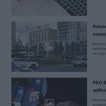
Rotund
nazna
Rotunda 
świadkie
do tragi
PKO B
aplika
Pod konie
wygodnie