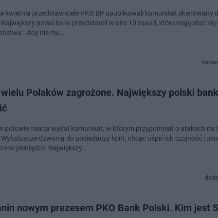
e kwietnia przedstawiciele PKO BP opublikowali komunikat skierowany 
 Największy polski bank przedstawił w nim 10 zasad, które mają stać się 
eństwa". Aby nie mu…
dodan
 wielu Polaków zagrożone. Największy polski bank
ić
 połowie marca wydał komunikat, w którym przypomniał o atakach na l
. Wyłudzacze dzwonią do posiadaczy kont, chcąc uśpić ich czujność i ukr
one pieniądze. Największy…
doda
anin nowym prezesem PKO Bank Polski. Kim jest