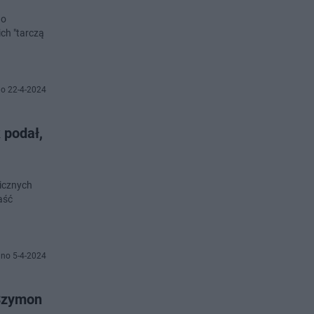
do
ich "tarczą
o 22-4-2024
 podał,
icznych
aść
no 5-4-2024
 Szymon