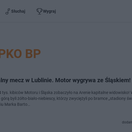
Słuchaj
Wygraj
PKO BP
lny mecz w Lublinie. Motor wygrywa ze Śląskiem! 
 tys. kibiców Motoru i Śląska zobaczyło na Arenie kapitalne widowisko!
 górą byli żółto-biało-niebiescy, którzy zwyciężyli po bramce „stadiony ś
iu Marka Barto…
dodan