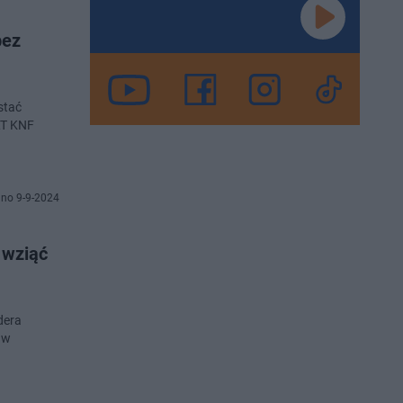
bez
stać
RT KNF
no 9-9-2024
 wziąć
dera
 w