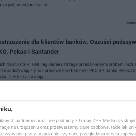
sja jest udostępniana sto…
dodan
ostrzeżenie dla klientów banków. Oszuści podszyw
KO, Pekao i Santander
ich dniach CSIRT KNF regularnie ostrzega przed kolejnymi próbami oszu
ze podszywają się pod pracowników banków - PKO BP, Banku Pekao i 
ska. Niektórzy stawiają f…
dodan
niku,
 zapowiada utrudnienia dla klientów. Z tych usłu
fanych partnerów oraz inne podmioty z Grupy ZPR Media uzyskujem
ystasz
cje na urządzeniu oraz przetwarzamy dane osobowe, takie jak unika
je wysyłane przez urządzenie czy dane przeglądania w celu zapewn