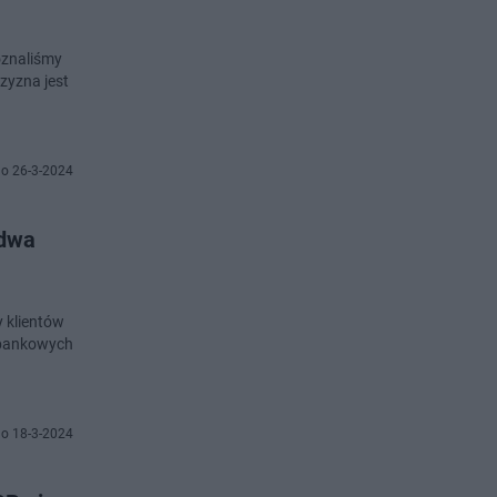
oznaliśmy
o 26-3-2024
 dwa
 klientów
w bankowych
o 18-3-2024