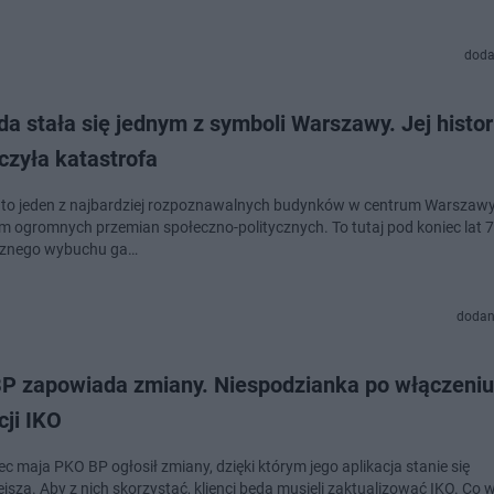
doda
a stała się jednym z symboli Warszawy. Jej histor
czyła katastrofa
to jeden z najbardziej rozpoznawalnych budynków w centrum Warszawy,
m ogromnych przemian społeczno-politycznych. To tutaj pod koniec lat 7
cznego wybuchu ga…
dodan
P zapowiada zmiany. Niespodzianka po włączeniu
cji IKO
c maja PKO BP ogłosił zmiany, dzięki którym jego aplikacja stanie się
jsza. Aby z nich skorzystać, klienci będą musieli zaktualizować IKO. Co 