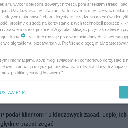
PKO BP muszą się spodziewać utrudnień. Największy polski bank zapowie
klam, wybór spersonalizowanych treści, pomiar reklam i treści, bad
race techniczne, w czasie których część usług nie będzie dostępna. Kied
 zgodą Użytkownika my i Zaufani Partnerzy możemy używać dokład
e się odbędą? Co nie będzie…
az aktywnie skanować charakterystykę urządzenia do celów identyfi
ść, prosimy o zgodę na korzystanie z tych technologii poprzez klikn
a i zawsze możesz ją zmienić/wycofać klikając przycisk ustawień pr
dodan
ogu strony
. Niektóre rodzaje przetwarzania danych nie wymagaj
iwić się takiemu przetwarzaniu. Preferencje będą miały zastosowanie
eś takiego e-maila? Lepiej uważaj, PKO BP pilnie
je!
szymi informacjami, abyś mógł świadomie i komfortowo korzystać z
gółowe informacje dotyczące przetwarzania Twoich danych znajdzi
publikował pilny komunikat, z którym powinni się zapoznać wszyscy klie
s
oraz po kliknięciu w „Ustawienia”.
zy bank w Polsce ostrzegł przed nową kampanią oszustów. W jej ramach
ywe e-maile z załączn…
USTAWIENIA
dodan
P podał klientom 10 kluczowych zasad. Lepiej ich
ględnie przestrzegać