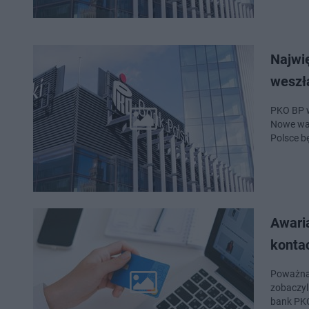
Najwię
weszł
PKO BP w
Nowe war
Polsce b
Awari
konta
Poważna 
zobaczyl
bank PKO