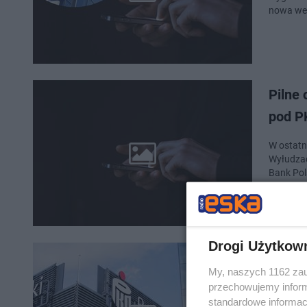
nowa wer
Pilne 
pod P
W ostatn
Wyłudzac
Bank Pol
Drogi Użytkow
PKO BP
My, naszych 1162 zau
skorz
przechowujemy informa
standardowe informac