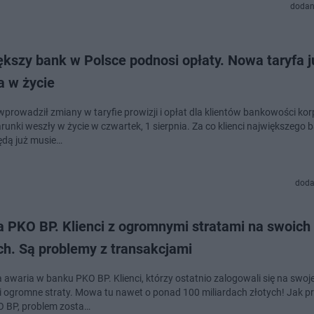
dodan
kszy bank w Polsce podnosi opłaty. Nowa taryfa j
a w życie
prowadził zmiany w taryfie prowizji i opłat dla klientów bankowości kor
unki weszły w życie w czwartek, 1 sierpnia. Za co klienci największego 
ędą już musie…
doda
a PKO BP. Klienci z ogromnymi stratami na swoich
ch. Są problemy z transakcjami
awaria w banku PKO BP. Klienci, którzy ostatnio zalogowali się na swoje
i ogromne straty. Mowa tu nawet o ponad 100 miliardach złotych! Jak p
 BP, problem zosta…