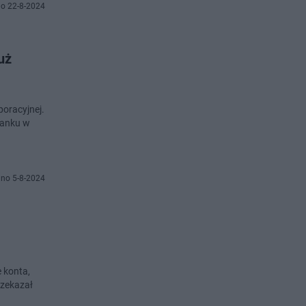
o 22-8-2024
uż
poracyjnej.
banku w
no 5-8-2024
 konta,
rzekazał