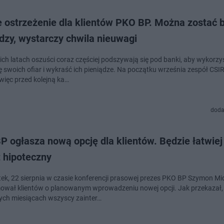
 ostrzeżenie dla klientów PKO BP. Można zostać 
dzy, wystarczy chwila nieuwagi
ich latach oszuści coraz częściej podszywają się pod banki, aby wykorzy
 swoich ofiar i wykraść ich pieniądze. Na początku września zespół CSI
 więc przed kolejną ka…
doda
 ogłasza nową opcję dla klientów. Będzie łatwiej
t hipoteczny
ek, 22 sierpnia w czasie konferencji prasowej prezes PKO BP Szymon Mi
ował klientów o planowanym wprowadzeniu nowej opcji. Jak przekazał,
zych miesiącach wszyscy zainter…