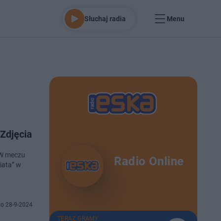
Słuchaj radia
Menu
Zdjęcia
 W meczu
Radio Online
wiata” w
o 28-9-2024
TERAZ GRAMY