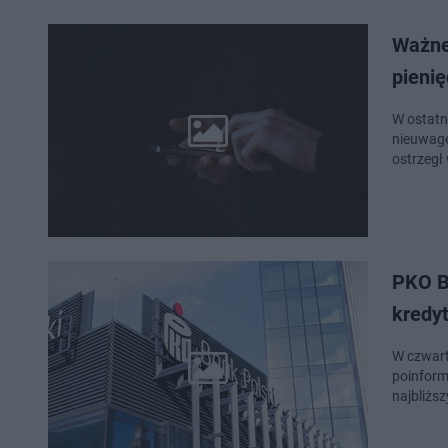
Ważne
pienię
W ostatn
nieuwagę
ostrzegł
PKO BP
kredy
W czwart
poinform
najbliżs