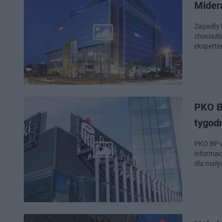
Mider
Zapadły 
chociażby 
eksperte
PKO B
tygod
PKO BP w
informac
dla mały