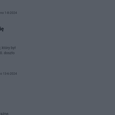
no 1-8-2024
ię
 który był
0. doszło
o 13-6-2024
ważne,