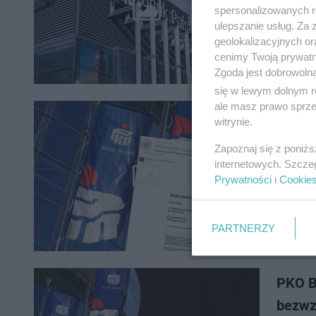
Klienci 
spersonalizowanych re
bowiem p
ulepszanie usług. Za
dokładni
geolokalizacyjnych or
cenimy Twoją prywatno
Zgoda jest dobrowoln
się w lewym dolnym r
ale masz prawo sprzec
Dostał
witrynie.
alarmu
Zapoznaj się z poniż
internetowych. Szcze
PKO BP o
Prywatności
i
Cookie
Najwięks
są fałsz
PARTNERZY
PKO B
bezwz