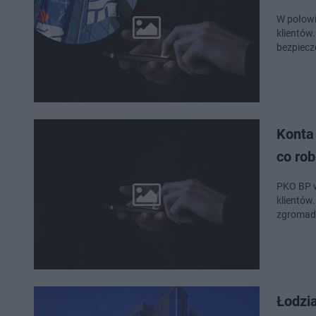
W połowi
klientów.
bezpiecz
Konta
co rob
PKO BP w
klientów
zgromadz
Łodzi