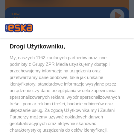
TERAZ
GRAMY
Drogi Użytkowniku,
My, naszych 1162 zaufanych partnerów oraz inne
Żaden utwór zamieszczony w serwisie nie może być powielany i
podmioty z Grupy ZPR Media uzyskujemy dostęp i
rozpowszechniany lub dalej rozpowszechniany w jakikolwiek sposób (w
tym także elektroniczny lub mechaniczny) na jakimkolwiek polu
przechowujemy informacje na urządzeniu oraz
eksploatacji w jakiejkolwiek formie, włącznie z umieszczaniem w Internecie
przetwarzamy dane osobowe, takie jak unikalne
bez pisemnej zgody właściciela praw. Jakiekolwiek użycie lub
wykorzystanie utworów w całości lub w części z naruszeniem prawa, tzn.
identyfikatory, standardowe informacje wysyłane przez
bez właściwej zgody, jest zabronione pod groźbą kary i może być ścigane
urządzenie czy dane przeglądania w celu zapewniania
prawnie.
spersonalizowanych reklam, wybór spersonalizowanych
treści, pomiar reklam i treści, badanie odbiorców oraz
ulepszanie usług. Za zgodą Użytkownika my i Zaufani
Partnerzy możemy używać dokładnych danych
geolokalizacyjnych oraz aktywnie skanować
charakterystykę urządzenia do celów identyfikacji.