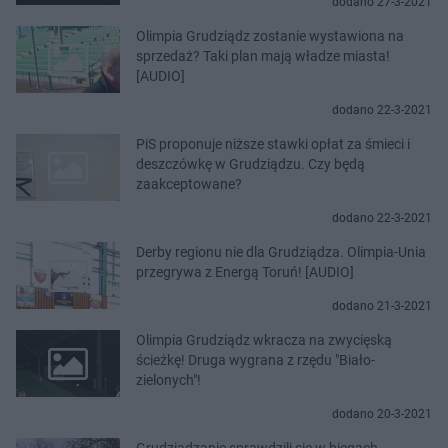
dodano 27-3-2021
Olimpia Grudziądz zostanie wystawiona na
sprzedaż? Taki plan mają władze miasta!
[AUDIO]
dodano 22-3-2021
PiS proponuje niższe stawki opłat za śmieci i
deszczówkę w Grudziądzu. Czy będą
zaakceptowane?
dodano 22-3-2021
Derby regionu nie dla Grudziądza. Olimpia-Unia
przegrywa z Energą Toruń! [AUDIO]
dodano 21-3-2021
Olimpia Grudziądz wkracza na zwycięską
ścieżkę! Druga wygrana z rzędu "Biało-
zielonych"!
dodano 20-3-2021
Grudziądzanie sprawdzili się w biegach