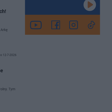
ch!
 Arkę
o 12-7-2026
ie
trolny. Tym