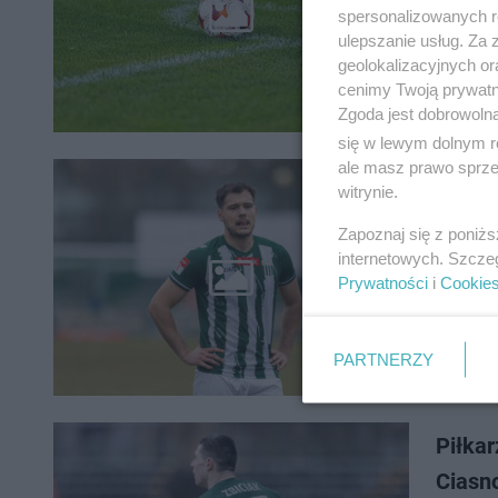
Piłkarze 
spersonalizowanych re
własnym 
ulepszanie usług. Za
geolokalizacyjnych or
cenimy Twoją prywatno
Zgoda jest dobrowoln
się w lewym dolnym r
ale masz prawo sprzec
Olimpi
witrynie.
czołó
Zapoznaj się z poniż
internetowych. Szcze
Piłkarze 
Prywatności
i
Cookie
ograli ŁK
PARTNERZY
Piłkar
Ciasn