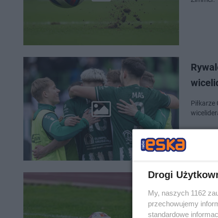
Rywale
wiceli
Piłkarze 
wicelide
Drogi Użytkow
Olimpi
My, naszych 1162 zau
wygra
przechowujemy informa
standardowe informac