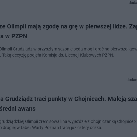
doda
ze Olimpii mają zgodę na grę w pierwszej lidze. Z
ja w PZPN
 Olimpii Grudziądz w przyszłym sezonie będą mogli grać na pierwszoligo
. Taką decyzję podjęła Komisja ds. Licencji Klubowych PZPN.
dodan
a Grudziądz traci punkty w Chojnicach. Maleją sz
średni awans
grudziądzkiej Olimpii zremisowali na wyjeździe z Chojniczanką Chojnice 2:
do drugiej w tabeli Warty Poznań tracą już cztery oczka.