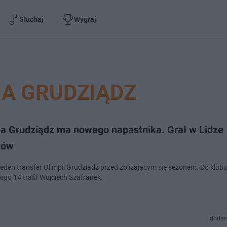
Słuchaj
Wygraj
IA GRUDZIĄDZ
ia Grudziądz ma nowego napastnika. Grał w Lidze
zów
jeden transfer Olimpii Grudziądz przed zbliżającym się sezonem. Do klubu
ego 14 trafił Wojciech Szafranek.
dodan