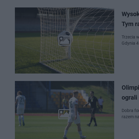
Wysok
Tym r
Trzecia w
Gdynia 4
Olimp
ogral
Dobra for
razem na