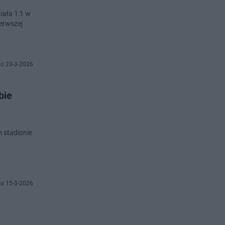
iała 1:1 w
ierwszej
o 23-3-2026
bie
m stadionie
o 15-3-2026