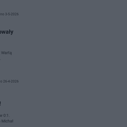
no 3-5-2026
owały
z Wartą
.
o 26-4-2026
!
w 0:1.
 Michał