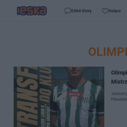
ESKA Story
Dołącz
OLIMP
Olimp
Mistr
Jeszcze 
Piłsudski