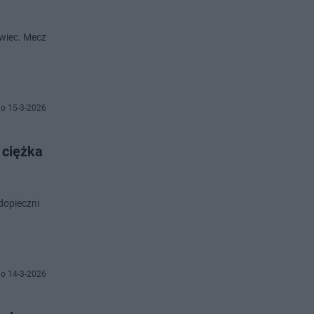
owiec. Mecz
o 15-3-2026
 ciężka
odopieczni
o 14-3-2026