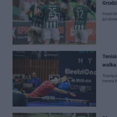
Grudz
Przed Ol
już dzisi
Tenisi
walka
Trzecią p
trenera P