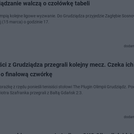
iądzanie walczą o czołówkę tabeli
impią kolejne ligowe wyzwanie. Do Grudziądza przyjedzie Zagłębie Sosn
aj (15 marca) o godzinie 17.
dodan
ści z Grudziądza przegrali kolejny mecz. Czeka ich
 o finałową czwórkę
orażkę z rzędu ponieśli tenisiści stołowi The Plugin Olimpii Grudziądz. P
iotra Szafranka przegrali z Baltą Gdańsk 2:3.
dodan