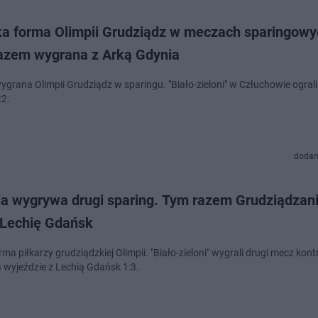
a forma Olimpii Grudziądz w meczach sparingowy
azem wygrana z Arką Gdynia
ygrana Olimpii Grudziądz w sparingu. "Biało-zieloni" w Człuchowie ograli
:2.
dodan
ia wygrywa drugi sparing. Tym razem Grudziądzan
i Lechię Gdańsk
ma piłkarzy grudziądzkiej Olimpii. "Biało-zieloni" wygrali drugi mecz kon
 wyjeździe z Lechią Gdańsk 1:3.