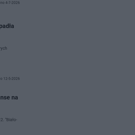
no 4-7-2026
apadła
wych
o 12-5-2026
anse na
2. "Biało-