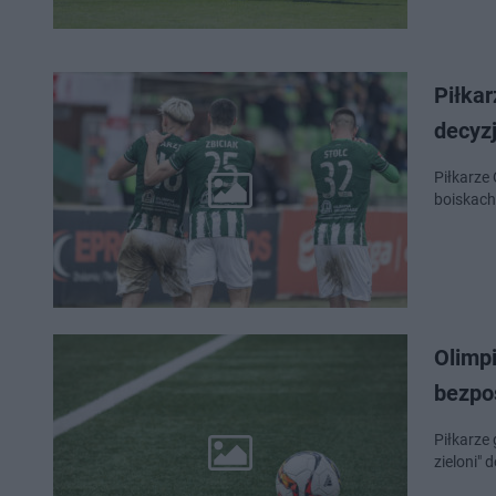
Piłkar
decyz
Piłkarze
boiskach
Olimpi
bezpo
Piłkarze 
zieloni" 