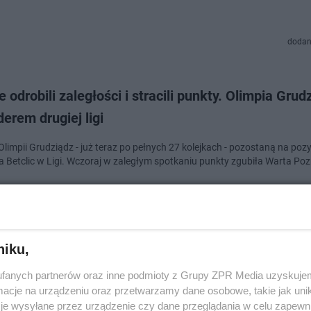
dodan
 odrobili zaległości i stracili punkty. Olimpia Grud
derem drugiej ligi
Olimpii Grudziądz - już teraz po pełnych 27 kolejkach - pozostaną na pozy
ra Betclic w Ligi. Wczoraj w zaległym spotkaniu punkty zgubiła Warta Po
dodan
niku,
a Grudziądz walczy o awans do pierwszej ligi. Ce
fanych partnerów oraz inne podmioty z Grupy ZPR Media uzyskujem
na z KKS Kalisz
cje na urządzeniu oraz przetwarzamy dane osobowe, takie jak unika
je wysyłane przez urządzenie czy dane przeglądania w celu zapewn