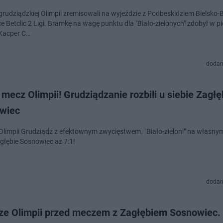
grudziądzkiej Olimpii zremisowali na wyjeździe z Podbeskidziem Bielsko-B
ce Betclic 2 Ligi. Bramkę na wagę punktu dla "Biało-zielonych" zdobył w p
Kacper C…
dodan
 mecz Olimpii! Grudziądzanie rozbili u siebie Zagłę
wiec
 Olimpii Grudziądz z efektownym zwycięstwem. "Biało-zieloni" na własny
agłębie Sosnowiec aż 7:1!
dodan
rze Olimpii przed meczem z Zagłębiem Sosnowiec.