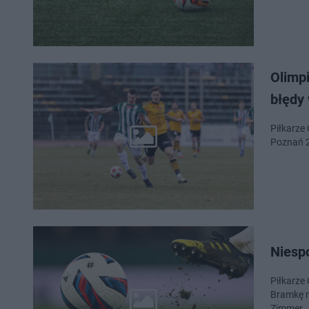
Olimp
błędy
Piłkarze 
Poznań 2:
Niesp
Piłkarze 
Bramkę n
Zimmer.