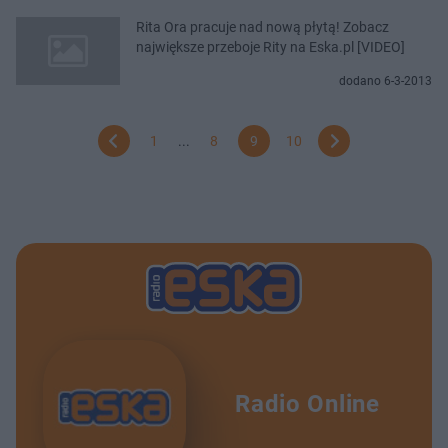
Rita Ora pracuje nad nową płytą! Zobacz
największe przeboje Rity na Eska.pl [VIDEO]
dodano 6-3-2013
1
...
8
9
10
Radio Online