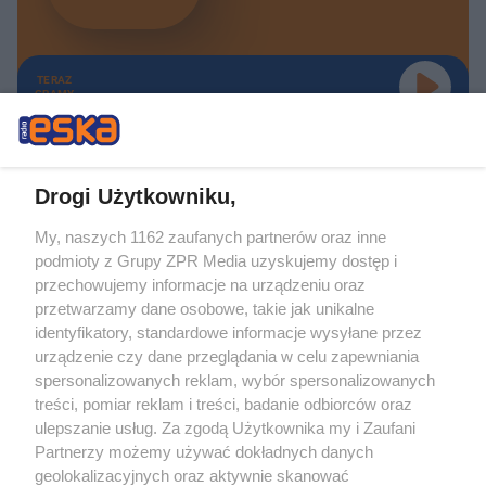
TERAZ
GRAMY
Drogi Użytkowniku,
My, naszych 1162 zaufanych partnerów oraz inne
Żaden utwór zamieszczony w serwisie nie może być powielany i
podmioty z Grupy ZPR Media uzyskujemy dostęp i
rozpowszechniany lub dalej rozpowszechniany w jakikolwiek sposób (w
tym także elektroniczny lub mechaniczny) na jakimkolwiek polu
przechowujemy informacje na urządzeniu oraz
eksploatacji w jakiejkolwiek formie, włącznie z umieszczaniem w Internecie
przetwarzamy dane osobowe, takie jak unikalne
bez pisemnej zgody właściciela praw. Jakiekolwiek użycie lub
identyfikatory, standardowe informacje wysyłane przez
wykorzystanie utworów w całości lub w części z naruszeniem prawa, tzn.
bez właściwej zgody, jest zabronione pod groźbą kary i może być ścigane
urządzenie czy dane przeglądania w celu zapewniania
prawnie.
spersonalizowanych reklam, wybór spersonalizowanych
treści, pomiar reklam i treści, badanie odbiorców oraz
ulepszanie usług. Za zgodą Użytkownika my i Zaufani
Partnerzy możemy używać dokładnych danych
geolokalizacyjnych oraz aktywnie skanować