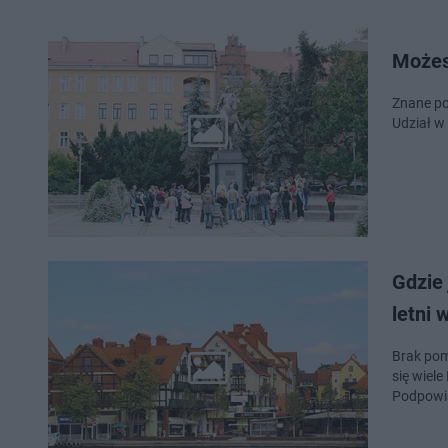
Możes
Znane pos
Udział w
Gdzie
letni 
Brak pom
się wiel
Podpowia