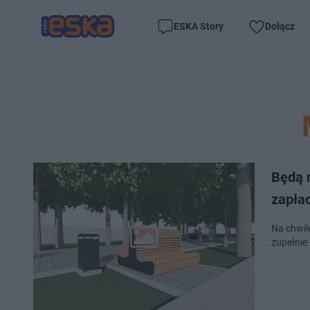
ESKA Story
Dołącz
Będą 
zapłac
Na chwil
zupełnie