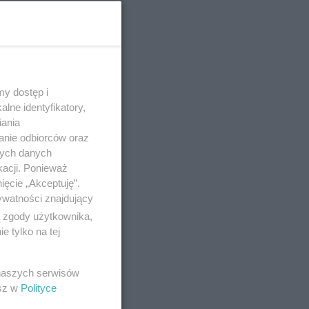
o 10-5-2022
y dostęp i
lne identyfikatory,
iania
aka jest
anie odbiorców oraz
awskich
nych danych
kacji. Ponieważ
ięcie „Akceptuję”.
ywatności znajdujący
no 5-5-2022
ą zgody użytkownika,
 tylko na tej
obimy?
 naszych serwisów
łuchawki -
esz w
Polityce
cie w niej