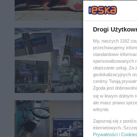
Drogi Użytkow
Dziwn
My, naszych 1162 zau
przec
przechowujemy informa
standardowe informac
Czy na Pr
spersonalizowanych re
historia
ulepszanie usług. Za
ulic i po
geolokalizacyjnych or
cenimy Twoją prywatno
Zgoda jest dobrowoln
się w lewym dolnym r
ale masz prawo sprzec
witrynie.
Elektr
Zapoznaj się z poniż
Można tu
internetowych. Szcze
Elektrot
Prywatności
i
Cookie
mnóstwo