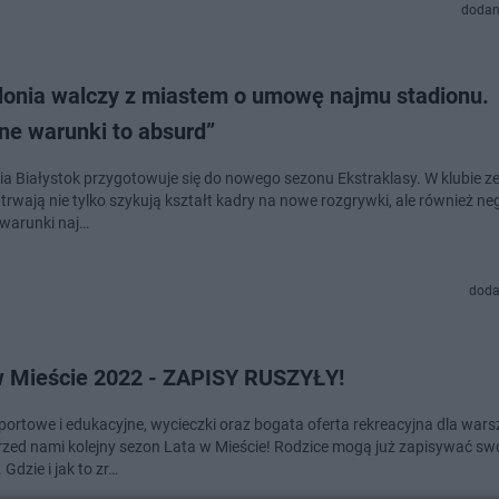
dodan
llonia walczy z miastem o umowę najmu stadionu.
ne warunki to absurd”
nia Białystok przygotowuje się do nowego sezonu Ekstraklasy. W klubie ze
 trwają nie tylko szykują kształt kadry na nowe rozgrywki, ale również n
warunki naj…
doda
w Mieście 2022 - ZAPISY RUSZYŁY!
sportowe i edukacyjne, wycieczki oraz bogata oferta rekreacyjna dla war
 przed nami kolejny sezon Lata w Mieście! Rodzice mogą już zapisywać sw
 Gdzie i jak to zr…