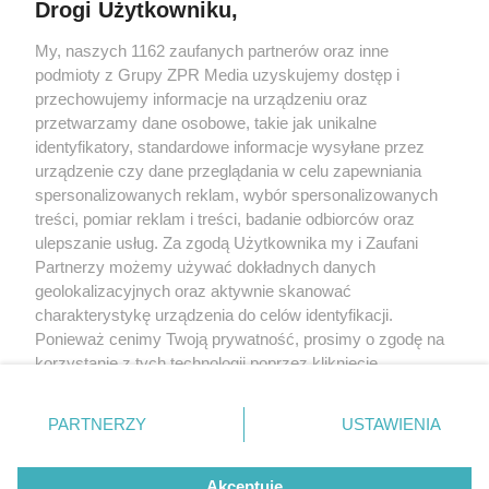
Drogi Użytkowniku,
My, naszych 1162 zaufanych partnerów oraz inne
Żaden utwór zamieszczony w serwisie nie może być powielany i
podmioty z Grupy ZPR Media uzyskujemy dostęp i
rozpowszechniany lub dalej rozpowszechniany w jakikolwiek sposób (w
tym także elektroniczny lub mechaniczny) na jakimkolwiek polu
przechowujemy informacje na urządzeniu oraz
eksploatacji w jakiejkolwiek formie, włącznie z umieszczaniem w Internecie
przetwarzamy dane osobowe, takie jak unikalne
bez pisemnej zgody właściciela praw. Jakiekolwiek użycie lub
identyfikatory, standardowe informacje wysyłane przez
wykorzystanie utworów w całości lub w części z naruszeniem prawa, tzn.
bez właściwej zgody, jest zabronione pod groźbą kary i może być ścigane
urządzenie czy dane przeglądania w celu zapewniania
prawnie.
spersonalizowanych reklam, wybór spersonalizowanych
treści, pomiar reklam i treści, badanie odbiorców oraz
ulepszanie usług. Za zgodą Użytkownika my i Zaufani
Partnerzy możemy używać dokładnych danych
geolokalizacyjnych oraz aktywnie skanować
charakterystykę urządzenia do celów identyfikacji.
Ponieważ cenimy Twoją prywatność, prosimy o zgodę na
O nas
korzystanie z tych technologii poprzez kliknięcie
Informacje prawne
„Akceptuję”. Zgoda jest dobrowolna i zawsze możesz ją
zmienić/wycofać klikając przycisk ustawień prywatności
Nasze serwisy
PARTNERZY
USTAWIENIA
znajdujący się w lewym dolnym rogu strony
. Niektóre
rodzaje przetwarzania danych nie wymagają zgody
© 2026 Grupa ZPR Media
Akceptuję
użytkownika, ale masz prawo sprzeciwić się takiemu