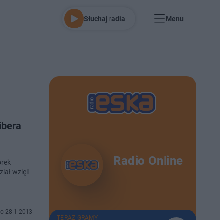
Słuchaj radia
Menu
ibera
Radio Online
orek
iał wzięli
o 28-1-2013
TERAZ GRAMY