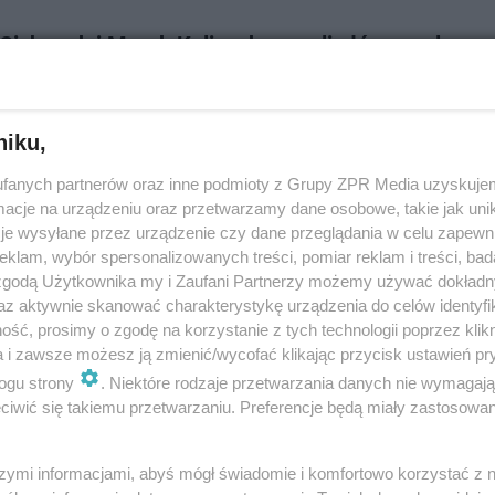
Cichopek i Marek Kaliszuk zagrali główne role w
sku Libera i Natalii Szroeder! Posłuchaj Wszystki
 Eska.pl! [VIDEO]
niku,
hopek i Marek Kaliszuk zagrali główne role w teledysku Libera i Natalii S
ego Na Raz. Partnerem Kasi w tym klipie był przystojny aktor Marek Kali
fanych partnerów oraz inne podmioty z Grupy ZPR Media uzyskujem
 szczeg&oa…
cje na urządzeniu oraz przetwarzamy dane osobowe, takie jak unika
je wysyłane przez urządzenie czy dane przeglądania w celu zapewn
dodan
klam, wybór spersonalizowanych treści, pomiar reklam i treści, bad
 zgodą Użytkownika my i Zaufani Partnerzy możemy używać dokład
az aktywnie skanować charakterystykę urządzenia do celów identyfi
 Cichopek wystąpi w teledysku Libera! Gwiazdę
ść, prosimy o zgodę na korzystanie z tych technologii poprzez klikn
zymy w klipie do Wszystkiego Na Raz [AUDIO]
a i zawsze możesz ją zmienić/wycofać klikając przycisk ustawień pr
ogu strony
. Niektóre rodzaje przetwarzania danych nie wymagaj
chopek w 2013 roku czekać będzie nowe wyzwanie aktorskie. Gwiazdę 
iwić się takiemu przetwarzaniu. Preferencje będą miały zastosowanie
teledysku Libera do jego hitu Wszystkiego Na Raz w duecie z Natalią Sz
ię, że Kasia to wiel…
szymi informacjami, abyś mógł świadomie i komfortowo korzystać z