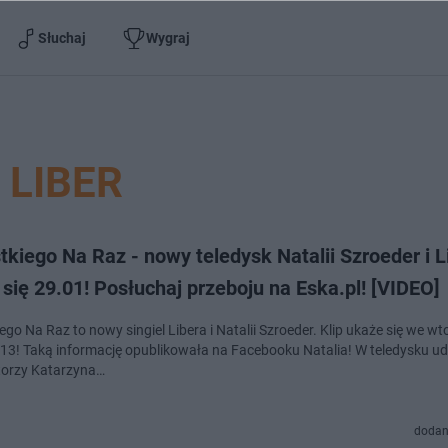
Słuchaj
Wygraj
LIBER
kiego Na Raz - nowy teledysk Natalii Szroeder i L
się 29.01! Posłuchaj przeboju na Eska.pl! [VIDEO]
go Na Raz to nowy singiel Libera i Natalii Szroeder. Klip ukaże się we wt
13! Taką informację opublikowała na Facebooku Natalia! W teledysku udz
torzy Katarzyna…
dodan