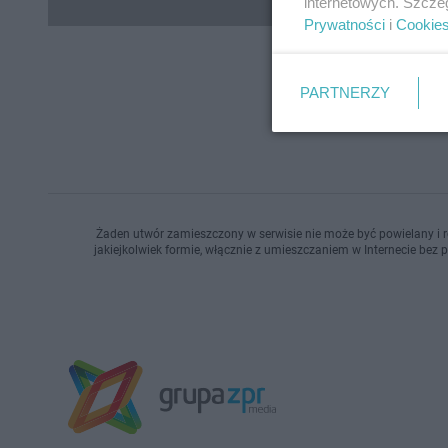
internetowych. Szcze
Prywatności
i
Cookie
PARTNERZY
Żaden utwór zamieszczony w serwisie nie może być powielany i r
jakiejkolwiek formie, włącznie z umieszczaniem w Internecie bez 