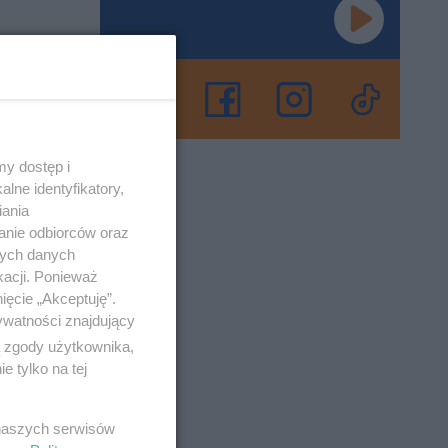
ego Na
zroeder
szuk!
y dostęp i
lne identyfikatory,
iania
o 15-1-2013
anie odbiorców oraz
nych danych
kacji. Ponieważ
ięcie „Akceptuję”.
ywatności znajdujący
ą zgody użytkownika,
zobaczymy
 tylko na tej
roeder.
 naszych serwisów