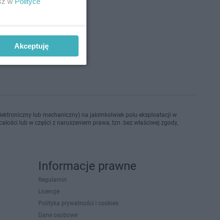
esz w
Polityce
o 10-1-2013
Akceptuję
ektroniczny lub mechaniczny) na jakimkolwiek polu eksploatacji w
ałości lub w części z naruszeniem prawa, tzn. bez właściwej zgody,
Informacje prawne
Regulamin
Licencje
Polityka prywatności i cookies
Dane osobowe