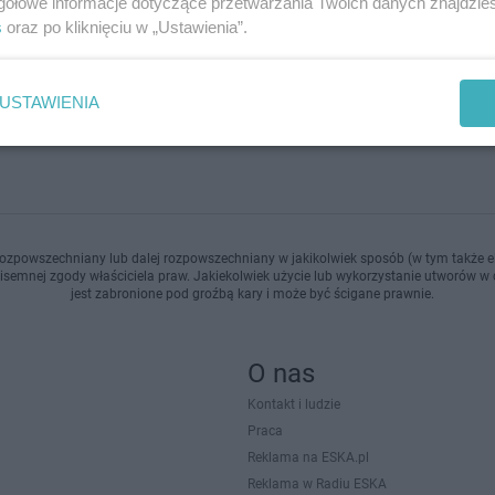
gółowe informacje dotyczące przetwarzania Twoich danych znajdzi
dodan
s
oraz po kliknięciu w „Ustawienia”.
USTAWIENIA
1
...
3
4
ozpowszechniany lub dalej rozpowszechniany w jakikolwiek sposób (w tym także el
pisemnej zgody właściciela praw. Jakiekolwiek użycie lub wykorzystanie utworów w c
jest zabronione pod groźbą kary i może być ścigane prawnie.
O nas
Kontakt i ludzie
Praca
Reklama na ESKA.pl
Reklama w Radiu ESKA