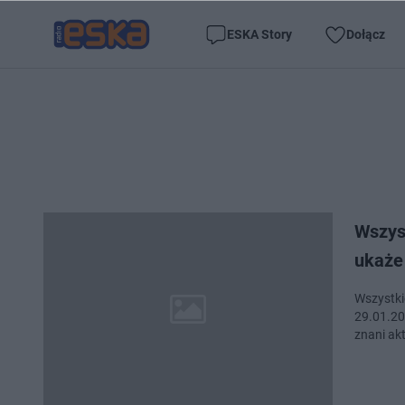
ESKA Story
Dołącz
Wszyst
ukaże 
Wszystkie
29.01.20
znani ak