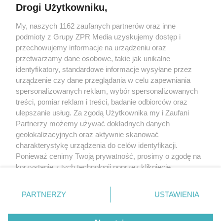
Drogi Użytkowniku,
My, naszych 1162 zaufanych partnerów oraz inne
Żaden utwór zamieszczony w serwisie nie może być powielany i
podmioty z Grupy ZPR Media uzyskujemy dostęp i
rozpowszechniany lub dalej rozpowszechniany w jakikolwiek sposób (w
tym także elektroniczny lub mechaniczny) na jakimkolwiek polu
przechowujemy informacje na urządzeniu oraz
eksploatacji w jakiejkolwiek formie, włącznie z umieszczaniem w Internecie
przetwarzamy dane osobowe, takie jak unikalne
bez pisemnej zgody właściciela praw. Jakiekolwiek użycie lub
wykorzystanie utworów w całości lub w części z naruszeniem prawa, tzn.
identyfikatory, standardowe informacje wysyłane przez
bez właściwej zgody, jest zabronione pod groźbą kary i może być ścigane
urządzenie czy dane przeglądania w celu zapewniania
prawnie.
spersonalizowanych reklam, wybór spersonalizowanych
treści, pomiar reklam i treści, badanie odbiorców oraz
ulepszanie usług. Za zgodą Użytkownika my i Zaufani
Partnerzy możemy używać dokładnych danych
geolokalizacyjnych oraz aktywnie skanować
charakterystykę urządzenia do celów identyfikacji.
O nas
Ponieważ cenimy Twoją prywatność, prosimy o zgodę na
korzystanie z tych technologii poprzez kliknięcie
Informacje prawne
„Akceptuję”. Zgoda jest dobrowolna i zawsze możesz ją
zmienić/wycofać klikając przycisk ustawień prywatności
Nasze serwisy
PARTNERZY
USTAWIENIA
znajdujący się w lewym dolnym rogu strony
. Niektóre
rodzaje przetwarzania danych nie wymagają zgody
© 2026 Grupa ZPR Media