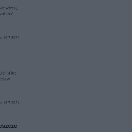
ie wierzę,
 zatrzeć
o 16-7-2024
Od 14 lat
ęcia w
o 16-7-2024
jeszcze