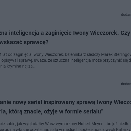
dodan
na inteligencja a zaginięcie Iwony Wieczorek. Czy
wskazać sprawcę?
 lat od zaginięcia Iwony Wieczorek. Dziennikarz śledczy Marek Sterlingow
 opisywał sprawę, uważa, że sztuczna inteligencja może przyczynić się 
nia kryminalnej za…
dodan
anie nowy serial inspirowany sprawą Iwony Wiecz
ria, którą znacie, ożyje w formie serialu"
ie sobie, jak wyglądałby Wasz wymarzony Hubert Meyer... bo już niedłu
ie go na własne oczy! - napisała w mediach społecznościowych Katarz