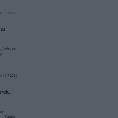
o 16-7-2025
 AI
, który od
do
o 16-7-2025
orek.
go
yna Bonda,