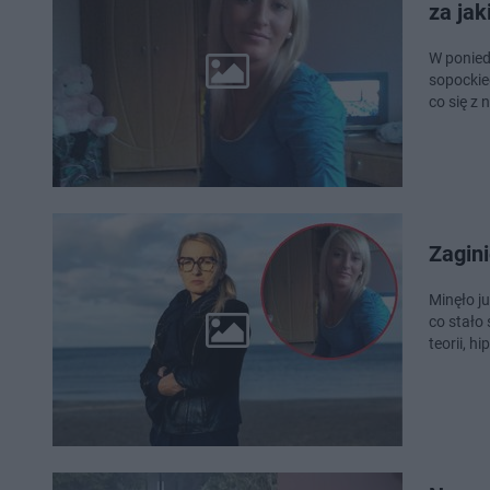
za jak
W ponied
sopockie
co się z 
Zagini
Minęło j
co stało 
teorii, h