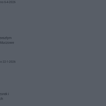
no 6-4-2026
 zeszłym
ą kluczowe
o 22-1-2026
orek i
ach