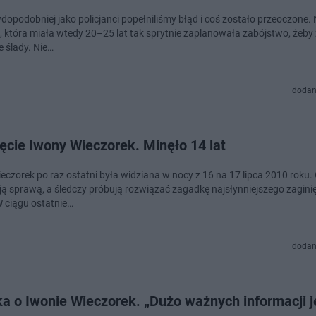
opodobniej jako policjanci popełniliśmy błąd i coś zostało przeoczone. N
, która miała wtedy 20–25 lat tak sprytnie zaplanowała zabójstwo, żeby
e ślady. Nie…
dodan
ęcie Iwony Wieczorek. Minęło 14 lat
eczorek po raz ostatni była widziana w nocy z 16 na 17 lipca 2010 roku. 
ją sprawą, a śledczy próbują rozwiązać zagadkę najsłynniejszego zagini
W ciągu ostatnie…
dodan
ka o Iwonie Wieczorek. „Dużo ważnych informacji 