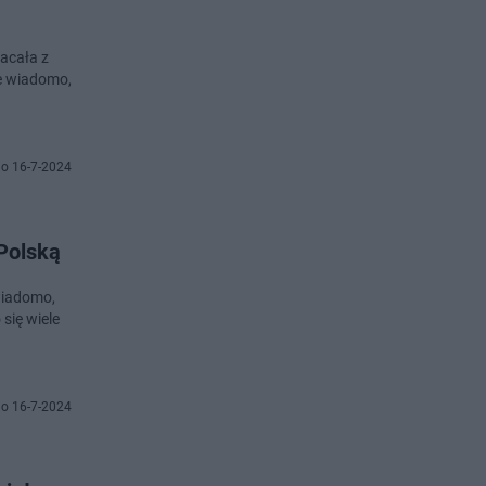
racała z
ie wiadomo,
o 16-7-2024
 Polską
 wiadomo,
się wiele
o 16-7-2024