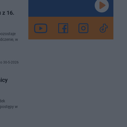
 z 16.
pozostaje
dczenie, w
o 30-5-2026
icy
dek
 postępy w