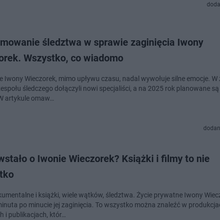
doda
mowanie śledztwa w sprawie zaginięcia Iwony
orek. Wszystko, co wiadomo
ie Iwony Wieczorek, mimo upływu czasu, nadal wywołuje silne emocje. W
zespołu śledczego dołączyli nowi specjaliści, a na 2025 rok planowane s
W artykule omaw…
dodan
stało o Iwonie Wieczorek? Książki i filmy to nie
tko
kumentalne i książki, wiele wątków, śledztwa. Życie prywatne Iwony Wiecz
minuta po minucie jej zaginięcia. To wszystko można znaleźć w produkcj
 i publikacjach, któr…