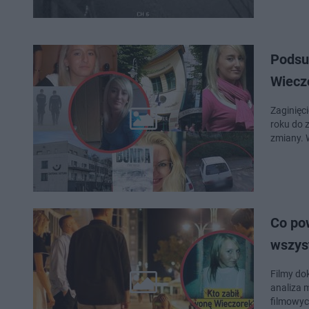
Podsu
Wiecz
Zaginięc
roku do 
zmiany. 
Co pow
wszys
Filmy do
analiza 
filmowych