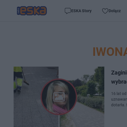
ESKA Story
Dołącz
IWON
Zaginięcie
wybra
16 lat o
uznawana
dotarła. 