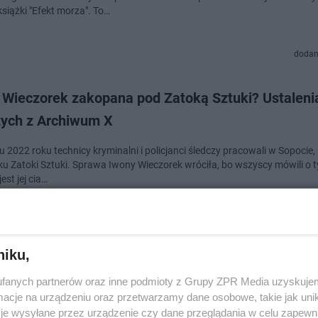
siążki "Efekt morza". To…
dodan
 Wieczorek zakopana pod Zatoką Sztuki? Ustaleni
zych z Archiwum X
022 roku technicy kryminalni i policjanci śledczy pracowali w Sopocie, na plaży i
u Zatoki Sztuki. Sprawa Iwony Wieczorek wróciła, bo wszyscy mówili o t
est jej cia…
dodan
niku,
yna Bonda powiedziała to o Iwonie Wieczorek. W s
fanych partnerów oraz inne podmioty z Grupy ZPR Media uzyskujem
ało!
cje na urządzeniu oraz przetwarzamy dane osobowe, takie jak unika
je wysyłane przez urządzenie czy dane przeglądania w celu zapewn