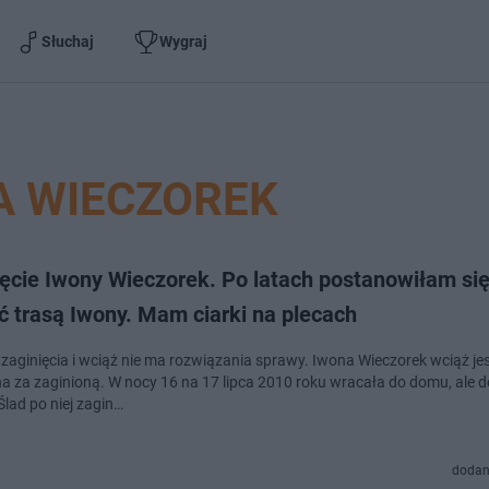
Słuchaj
Wygraj
A WIECZOREK
 Iwony Wieczorek. Po latach postanowiłam się
ć trasą Iwony. Mam ciarki na plecach
d zaginięcia i wciąż nie ma rozwiązania sprawy. Iwona Wieczorek wciąż je
 za zaginioną. W nocy 16 na 17 lipca 2010 roku wracała do domu, ale do
Ślad po niej zagin…
dodan