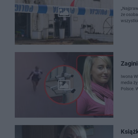
„Najprawd
że osoba
wszystki
Zagini
Iwona Wi
media ży
Polsce. 
Książ