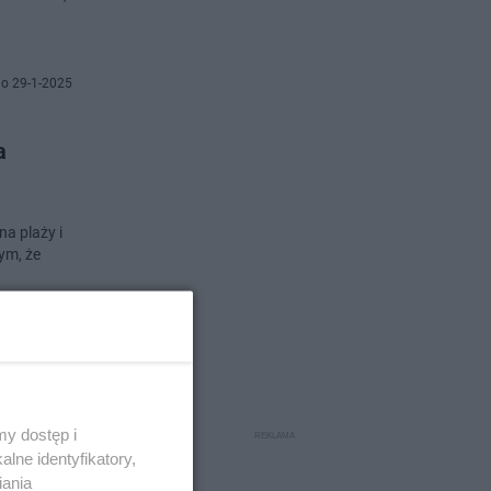
o 29-1-2025
a
ym, że
o 10-8-2024
ieci
y dostęp i
lne identyfikatory,
iania