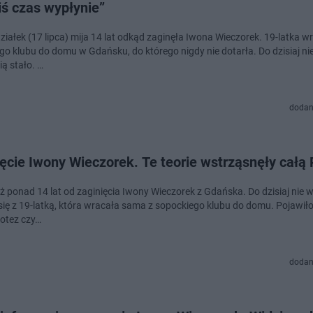
iś czas wypłynie”
ziałek (17 lipca) mija 14 lat odkąd zaginęła Iwona Wieczorek. 19-latka w
go klubu do domu w Gdańsku, do którego nigdy nie dotarła. Do dzisiaj n
nią stało. …
dodan
ęcie Iwony Wieczorek. Te teorie wstrząsnęły całą
uż ponad 14 lat od zaginięcia Iwony Wieczorek z Gdańska. Do dzisiaj nie
się z 19-latką, która wracała sama z sopockiego klubu do domu. Pojawiło 
ipotez czy…
dodan