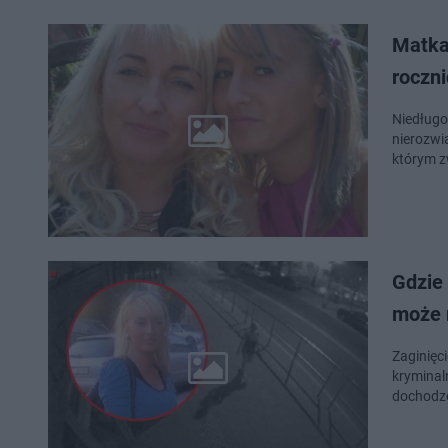
Matka
roczni
Niedługo 
nierozwi
którym z
Gdzie 
może 
Zaginięc
kryminal
dochodze