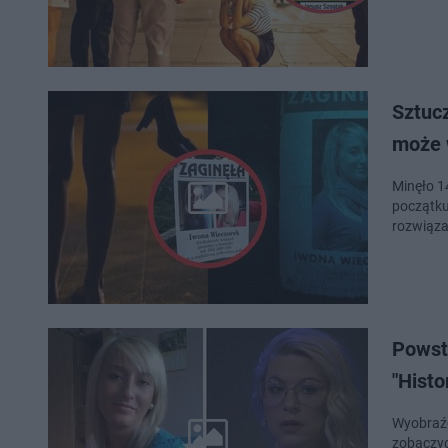
Sztucz
może 
Minęło 14
początku
rozwiąza
Powst
"Histo
Wyobraźc
zobaczyc