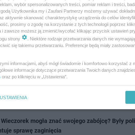
a książka Katarzyny Bondy inspirowana jest zaginięciem Iwony Wieczore
klam, wybór spersonalizowanych treści, pomiar reklam i treści, bad
e udaje się znaleźć sprawców. Ile ma to wspólnego z rzeczywistością op
 zgodą Użytkownika my i Zaufani Partnerzy możemy używać dokład
zie.
az aktywnie skanować charakterystykę urządzenia do celów identyfi
ść, prosimy o zgodę na korzystanie z tych technologii poprzez klikn
a i zawsze możesz ją zmienić/wycofać klikając przycisk ustawień pr
doda
ogu strony
. Niektóre rodzaje przetwarzania danych nie wymagaj
iwić się takiemu przetwarzaniu. Preferencje będą miały zastosowanie
szukają Iwony Wieczorek. Internetowi poszukiwacze
woje teorie
szymi informacjami, abyś mógł świadomie i komfortowo korzystać z
gółowe informacje dotyczące przetwarzania Twoich danych znajdzi
t fascynuje. Dlaczego? Od lat naukowcy, dziennikarze i psycholodzy zas
s
oraz po kliknięciu w „Ustawienia”.
odpowiedzią. Niezmiennie jednak historia ożywa, pojawiają się nowe prog
ania różnych wątkó…
USTAWIENIA
dodan
 Wieczorek mogła znać swojego zabójcę? Były poli
tuje sprawę zaginięcia