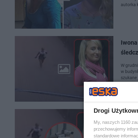
autorka k
Iwona
śledc
W grudniu 2
w budynk
szukane j
Drogi Użytkow
Katarz
My, naszych 1160 zau
zawrz
przechowujemy informa
standardowe informac