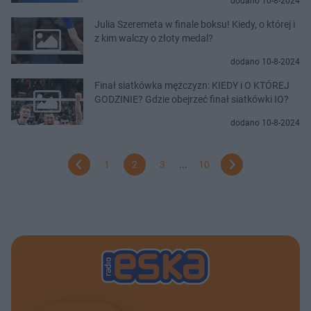
dodano 10-8-2024
Julia Szeremeta w finale boksu! Kiedy, o której i
z kim walczy o złoty medal?
dodano 10-8-2024
Finał siatkówka mężczyzn: KIEDY i O KTÓREJ
GODZINIE? Gdzie obejrzeć finał siatkówki IO?
dodano 10-8-2024
1
2
3
...
10