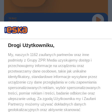
TERAZ
GRAMY
Drogi Użytkowniku,
My, naszych 1162 zaufanych partnerów oraz inne
Żaden utwór zamieszczony w serwisie nie może być powielany i
podmioty z Grupy ZPR Media uzyskujemy dostęp i
rozpowszechniany lub dalej rozpowszechniany w jakikolwiek sposób (w
tym także elektroniczny lub mechaniczny) na jakimkolwiek polu
przechowujemy informacje na urządzeniu oraz
eksploatacji w jakiejkolwiek formie, włącznie z umieszczaniem w Internecie
przetwarzamy dane osobowe, takie jak unikalne
bez pisemnej zgody właściciela praw. Jakiekolwiek użycie lub
identyfikatory, standardowe informacje wysyłane przez
wykorzystanie utworów w całości lub w części z naruszeniem prawa, tzn.
bez właściwej zgody, jest zabronione pod groźbą kary i może być ścigane
urządzenie czy dane przeglądania w celu zapewniania
prawnie.
spersonalizowanych reklam, wybór spersonalizowanych
treści, pomiar reklam i treści, badanie odbiorców oraz
ulepszanie usług. Za zgodą Użytkownika my i Zaufani
Partnerzy możemy używać dokładnych danych
geolokalizacyjnych oraz aktywnie skanować