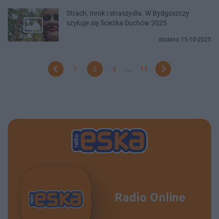
Strach, mrok i straszydła. W Bydgoszczy
szykuje się Ścieżka Duchów 2025
dodano 15-10-2025
1
2
3
...
11
Radio Online