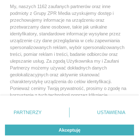
My, naszych 1162 zaufanych partnerów oraz inne
Żaden utwór zamieszczony w serwisie nie może być powielany i
podmioty z Grupy ZPR Media uzyskujemy dostęp i
rozpowszechniany lub dalej rozpowszechniany w jakikolwiek sposób (w
tym także elektroniczny lub mechaniczny) na jakimkolwiek polu
przechowujemy informacje na urządzeniu oraz
eksploatacji w jakiejkolwiek formie, włącznie z umieszczaniem w Internecie
przetwarzamy dane osobowe, takie jak unikalne
bez pisemnej zgody właściciela praw. Jakiekolwiek użycie lub
wykorzystanie utworów w całości lub w części z naruszeniem prawa, tzn.
identyfikatory, standardowe informacje wysyłane przez
bez właściwej zgody, jest zabronione pod groźbą kary i może być ścigane
urządzenie czy dane przeglądania w celu zapewniania
prawnie.
spersonalizowanych reklam, wybór spersonalizowanych
treści, pomiar reklam i treści, badanie odbiorców oraz
ulepszanie usług. Za zgodą Użytkownika my i Zaufani
Partnerzy możemy używać dokładnych danych
geolokalizacyjnych oraz aktywnie skanować
charakterystykę urządzenia do celów identyfikacji.
O nas
Ponieważ cenimy Twoją prywatność, prosimy o zgodę na
korzystanie z tych technologii poprzez kliknięcie
Informacje prawne
„Akceptuję”. Zgoda jest dobrowolna i zawsze możesz ją
zmienić/wycofać klikając przycisk ustawień prywatności
Nasze serwisy
PARTNERZY
USTAWIENIA
znajdujący się w lewym dolnym rogu strony
. Niektóre
rodzaje przetwarzania danych nie wymagają zgody
© 2026 Grupa ZPR Media
Akceptuję
użytkownika, ale masz prawo sprzeciwić się takiemu
przetwarzaniu. Preferencje będą miały zastosowanie tylko